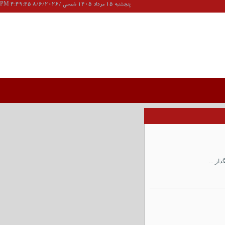
پنجشنبه 15 مرداد 1405 شمسی /8/6/2026 4:49:45 PM
ر ...