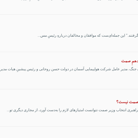
ی‌گرفتند." این جمله‌ای‌ست که موافقان و مخالفان دربارهِ رئیسِ مس...
 دهمِ صمت
ت صمت نیست؟
هبری انتخاب وزیر صمت نتوانست امتیازهای لازم را به‌دست آورد، از مجاری دیگری تو...