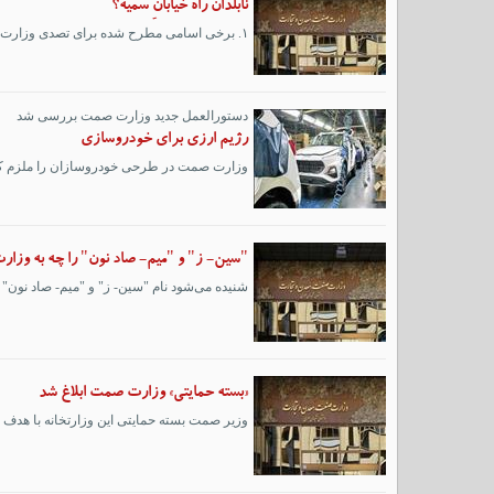
نابَلَدان راه خیابانِ سمیه؟
۱. برخی اسامی مطرح شده برای تصدی وزارت صمت، ناشناخته و نامتخصص هستند که با وعده شایسته‌سالاری و تخصص‌گرایی دکتر پزشکیان ...
دستورالعمل جدید وزارت صمت بررسی شد
رژیم ارزی برای خودروسازی
وزارت صمت در طرحی خودروسازان را ملزم کرده است که به‌طور
"سین- ز" و "میم- صاد نون" را چه به وز
شنیده می‌شود نام "سین- ز" و "میم- صاد نون
«بسته حمایتی» وزارت صمت ابلاغ شد
وزیر صمت بسته حمایتی این وزارتخانه با هدف ج