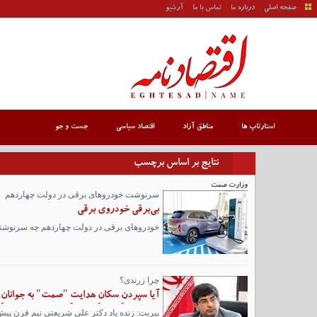
صفحه اصلی
درباره ما
تماس با ما
آرشیو
استارتاپ ها
مناطق آزاد
اقتصاد سیاسی
جست و جو
نتایج بر اساس برچسب
وزارت صمت
سرنوشت خودروهای برقی در دولت چهاردهم
بی‌برقی خودروی برقی
خودروهای برقی در دولت چهاردهم چه سرنوشتی 
چرا زرندی؟
آیا سپردنِ سکانِ هدایتِ "صمت" به جوانانِ 
پیریت: زنده یاد دکتر علی شریعتی نیم قرنِ پیش ف