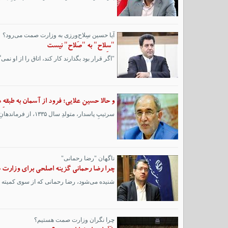
آیا حسین سِلاح‌ورزی به وزارت صمت می‌رود؟
"سِلاح" به "صَلاح" نیست
"اگر قرار بود بگذارند کار کند، اتاق را از او نم
و حالا حسین علایی؛ فرود از آسمان به طبقهِ
سرتیپِ پاسدار، متولدِ سال ۱۳۳۵، از فرماندهانِ جنگ، مدیر عامل شرکت هواپیمایی آسمان در دولت حسن روحانی و رئیس پیشینِ هیات مدیرهِ شرک...
ناگهان "رضا رحمانی"
چرا رضا رحمانی گزینه اصلحی برای وزار
شنیده می‌شود، رضا رحمانی که از سوی کمیته را
چرا نگران وزارت صمت هستیم؟