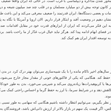
 محور شدن مذاکره و دیپلماسی با غرب است. در حالی که ایران واقعاً ضعیف 
در کانون توجه بیش از دو میلیارد مسلمان و در قلب چند صد میلیون شیعه و در
مات و بعضی دستگاه‌ها، ایران قدرتمند را ضعیف معرفی می‌کند و این باعث طمع
ن دهیم در وضعیت آفند و ابتکار قرار داریم. الان اروپا و آمریکا با نگاه به 
به این فکر می‌کردند که ایران از ابزارهای قدرت خود در مقابل اقدامات ضدای
در فضای ابهام ادامه پیدا کند. هرگز نباید خیال غرب غدّار از ما راحت باشد. 
به توسعه اقتدار ایران هم کمک کند.
ال‌های اخیر ناکام مانده را با یک شبیه‌سازی می‌توان بهتر درک کرد. در بدن 
 حفظ کند. هنگامی که یکی از فاکتورهای خونی از مقدار مجاز خارج می‌شود،
ها یا کربوهیدرات‌ها زیاده‌روی می‌کند و شیرینی می‌خورد، بدن به طور خودک
 کاهش دهد و در شرایط سرما، با لرز به حفظ گرما و احساس راحتی کمک می‌کند
وند.
 در نظر بگیریم، می‌توانیم انتظار داشته باشیم هنگامی که سهامی به طور نسبی
س، اگر قیمت یک سهم در بازار بالاتر از ارزش ذاتی‌اش باشد، فروشندگان به 