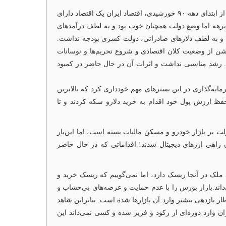
نرخ ارز به محدوده بالای ۱۰۰هزار تومان رسیده و امروز پرسش بسیاری از ایرانیان برای حفاظت از دارایی خود این است که چه باید کرد؟ از ابتدای دهه ۹۰ خورشیدی، اقتصاد ایران یک اقتصاد دارای
 برهه اما وضع دولت همچنان خوب بود و به لطف درآمدهای
وب بود و به لطف دلارهای صادراتی، دولت کسری بودجه نداشت.
روشن از وضعیت کلان اقتصادی و شروع تحریم‌ها و نوسانات
.. رشد مناسبی نداشت و اثرات آن در حال حاضر در کمبود
مایه‌گذاری در این بسترهای مهم خودداری کرد که بالاترین
م برای حفظ ارزش پول خود اقدام به خرید دلارو سکه کردند و تا
ت بر بازار خودرو و مسکن مالیات بسته است، اما این‌بار
راهی ارزهای دیجیتال شدند! اقداماتی که در حال حاضر
ملک در آنجا ریسک دارد، اما نمی‌گوییم که ریسک خرید و
‌داند.بازار بورس را با عدم حمایت و عرضه‌های بی‌حساب و
ر بازدهی بیشتر وارد آن بازارها شده است. بنابراین شاهد
 وارد دوره‌ای از رکود و فریز شده و کسی نمی‌داند این