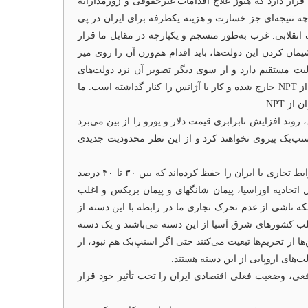
قرار دارد که هنوز علاج اقدامات غیرحقوقی و زورمدارانه
ست و اظهاراتی از این نوع چه نتیجه‌ای جز خسارت و هزینه یکطرفه برای ایران در پی
 انقلابی. غرب به‌طور منسجم و یکپارچه در مقابل ما قرار
ان کردن این دولت‌ها، باید اقدام هم‌وزن آن را روی میز
سته‌ای مسئولیت مستقیم دارد و از سوی دیگر تصویر آن نزد دولت‌های
غربی، ضعیف و لرزان است، باید طی نامه‌ای صریح و بدون اضافه کردن عبارات دوپهلو که باز بوی عدم جدیت ایران بدهد، اعلام کند ایران از NPT خارج شده و کار با آژانس را کنار گذاشته است. ما
ز NPT
روند افزایش نابرابری قیمت دلار و یورو را از بین می‌برد
پ‌بک پیروی نخواهند کرد و از این نظر محدودیت جدیدی
کشورهای دنیا در بحث روابط با ایران سه دسته‌اند؛ یک دسته کشورهایی هستند که در طول دهه‌های گذشته علی‌رغم فشارهای تحریمی، روابط تجاری با ایران را حفظ کرده‌اند که بین ۳۰ تا ۴۰ درصد
اتحادیه اوراسیا، پیمان شانگهای و پیمان بریکس و اغلب
بلکه ناشی از عدم تحرک تجاری ما در رابطه با این دسته از
 لاتین و اغلب کشور‌های شرق آسیا از این دسته می‌باشند و یک دسته
 از تحریم‌ها تبعیت می‌کنند حتی اگر اسنپ‌بک هم نبود، از
قعی، وضعیت فعلی اقتصادی ایران را تحت تأثیر خود قرار