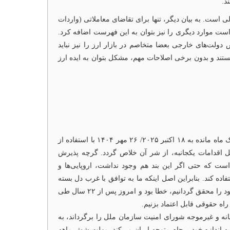
د.
 است. به بیان دیگر، تنها برای تقاضای معاملاتی (واردات
است موارد دیگری را نیز بتوان به این فهرست اضافه کرد.
ت‌های خارجی بعضا متخاصم در بازار ارز را نیز نباید
تند و بدون برخی اصلاحات مهم، مشکل بتوان به ایده ارز
اقدام اروپایی‌ها در فعال‌سازی مکانیسم ماشه (اسنپ‌بک) از قبل قابل پیش‌بینی بود و بسیاری از مراکز کارشناسی گفته بودند اروپایی‌ها یک ماه مانده به ۱۸ اکتبر ۲۰۲۵/ ۲۶ مهر ۱۴۰۴ با استفاده از
ل اقدامات یکجانبه، از شر آن خلاص گردد. گرچه پذیرش
 است که حتی اگر این بند هم وجود نداشت، اروپایی‌ها و
ند از مواهب عضویت در NPT و آژانس بین‌المللی انرژی اتمی استفاده کند. بنابراین اصل اینکه ما به توافق با غرب دل بسته
بودیم و ادعا می‌کردیم با اقدامات دیپلماتیک می‌توانیم روابط حقوقی خود با غرب را به گونه‌ای تنظیم کنیم که با هزینه کم اهداف هسته‌ای خود را محقق گردانیم، خطا بود و امروز پس از ۲۲ سال طی
اه حقوقی قابل اعتماد بزنیم.
نه و غیرموجه شورای امنیت سازمان ملل را برگرداند، به
به اندازه خود برجام متوجه ایران می‌کند. مهلت شش ماهه