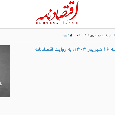
نتشار:
يکشنبه 16 شهريور 1404-7:41
کاربر:
نامه