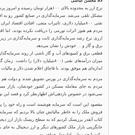
✍️ محسن عباسی
مشکل تلقی می‌شد. سرمایه‌گذاری در صنایع کشور رو به افو
نفتی ۸۰۰میلیارد دلاری، تاثیرات منفی، افتادن اقتص
مردم هم هنوز اثرات تورمی را دریافت نکرده بودند، اما اق
ارزی نرخ رشد سرمایه‌گذاری ثابت و سرمایه‌گذاری در زیرس
برق و گاز و ... خودش را نشان می‌دهد.
قطعی برق و کمبودهای آب و گاز ناشی از روند سرمایه‌گذاری‌
میزان درآمدهای نفتی (۸۰۰میلیارد 
اندازه‌ای هم موفق بودند. با قاچاق اعلام شدن دلار و مالیا
مردم به سرمایه‌گذاری در بورس تشویق شدند و دولت هم با 
مردم به جای معامله‌ مسکن در کشور خودشان، بازار مسک
نمی‌شود در خصوص بازدهی‌اش اظهارنظر کرد و قصد این ن
مقصود این است که سرمایه‌ هوشمند است و راه خود را پیدا
فروش ملک را به خاطر مالیاتش چنان بالا بردیم که سرمایه‌گ
کتاب آنقدر پرریسک کردیم که به سطح ریسک بازار ارز دیجیتا
جایگزینی بازار ملک کشورهای دیگر و ارز دیجیتال به جای 
رکود تا چه زمانی ادامه‌دار خواهد بود.