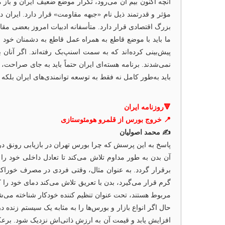
آنچه اکنون بیم آن می‌رود، تکرار موضع ضعیف ایران و باز
مؤثر و قدرتمند ذیل نام «جبهه مقاومت» قرار دارد. ایران 
بزرگ اقتصادی قرار دارد. متأسفانه ادبیات امروز بعضی مقا
ما باید با موضع قاطع به همراه عمل قاطع به دشمنان خود نشا
پیش‌بینی کرده‌اند که به سمت اسنپ‌بک رفته‌اند. اگر آنان 
نمی‌شدند. برنامه هسته‌ای ایران حتماً باید به جای صراحت، 
باید به‌طور کامل نه فقط به توسعه توانمندی‌های ایران بلکه 
🔻روزنامه ایران
📍 خروج بورس از قلمرو هومئوستازی
✍️ محمد اصولیان
پاسخ به این پرسش که چرا بورس تهران در بازیابی رونق در س
آن بدن به طور مداوم تلاش می‌کند تا تعادل داخلی خود را
برقرار گردد. به عنوان مثال، وقتی فردی در مصرف خوراکی‌
گرم قرار می‌گیرد، بدن با تعریق تلاش می‌کند دمای خود را
مربوط هستند، تحت عنوان تنظیم کننده خودکار شناخته می‌ش
حال اگر انواع بازار و بورس‌ها را به مثابه یک سیستم زنده
افزایش یابد و قیمت آن به ارزش ذاتی‌اش نزدیک شود. برعک