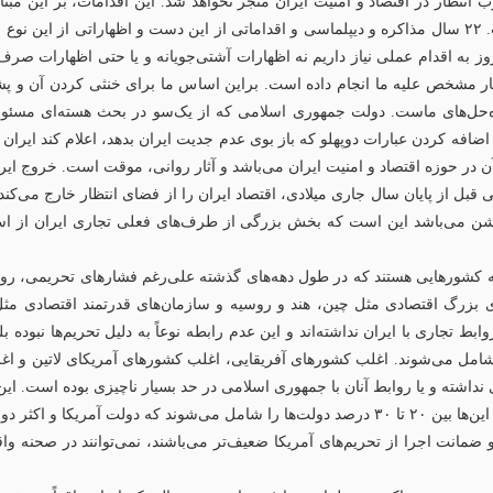
ظار در اقتصاد و امنیت ایران منجر نخواهد شد. این‌ اقدامات، بر این مبنا 
آمریکا، انگلیس، فرانسه و آلمان، مذاکره و دیپلماسی است. ۲۲ سال مذاکره و دیپلماسی و اقداماتی از این د
وز به اقدام عملی نیاز داریم نه اظهارات آشتی‌جویانه و یا حتی اظهارات صرف
بار مشخص علیه ما انجام داده است. براین اساس ما برای خنثی کردن آن و پشیم
وج از ‌NPT یکی از مهم‌ترین راه‌حل‌های ماست. دولت جمهوری اسلامی که از یک‌سو در بحث ه
ن در حوزه اقتصاد و امنیت ایران می‌باشد و آثار روانی، موقت است. خروج ایران ا
قبل از پایان سال جاری میلادی، اقتصاد ایران را از فضای انتظار خارج می‌کند، 
وشن می‌باشد این است که بخش بزرگی از طرف‌های فعلی تجاری ایران از اسن
 بزرگ اقتصادی مثل چین، هند و روسیه و سازمان‌های قدرتمند اقتصادی مثل 
 تجاری با ایران نداشته‌اند و این عدم رابطه نوعاً به دلیل تحریم‌ها نبوده 
قل ۴۰ درصد کشورهای دنیا را شامل می‌شوند. اغلب کشورهای آفریقایی، اغلب کشورهای آمریکای
داشته و یا روابط آنان با جمهوری اسلامی در حد بسیار ناچیزی بوده است. این‌ها
وپایی از این دسته هستند.
ضمانت اجرا از تحریم‌های آمریکا ضعیف‌تر می‌باشند، نمی‌توانند در صحنه وا