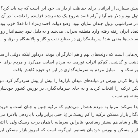
ل بود و دلار هم آرام آرام قصد شروع یک دهه رشد فزاینده را داشت! در آن
اد ایران در سراشیبی نزول چندان نمایان نبود. وضع دولت احمدی‌نژاد اما فعلا خ
تصاد ایران رفته رفته وارد منطقه‌ بحرانی می‌شد و به دلیل نبود چشم‌انداز 
اخت‌ها منفی شد! سرمایه‌گذاری در صنایع نفت و گاز و پالایشگاه و برق و .
هایی است که دولت‌های نهم و هم آغازگر آن بودند. دردآور اینکه دولتی از سر
دلار) را داشت. زمان گذشت و گذشت، کم‌کم اثرات تورمی به مردم اصابت می‌کرد و مرد
ت بر سکه و ... تمایل مردم به سرمایه‌گذاری در این دو حوزه کاهش یافت.
رها کردن بورس در میانه‌های میدان بازارها را بیش از پیش سردرگم کرد. دول
ن ترکیه را انتخاب کردند و به جای سرمایه‌گذاری در بورس کشور خودشان 
وشته هم نیست.
 می‌کند. مرتبا به مردم هشدار می‌دهیم که ترکیه چنین و چنان است و خرید 
ذار بازار مسکن ترکیه را کم ریسک‌تر (یا حتی برابر ولی با بازدهی بالاتر) می
ل و شاید هم بیشتر رساندیم، بنابراین سرمایه با همان درجه ریسک ولی با انتظا
بازار مسکن و بورس خودمان هستیم. این‌گونه است که امروز بازار مسکن ایران