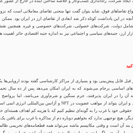
ایجاد شرکت، راه‌اندازی کسب‌وکار و خلاصه ساختن آینده در خارج از کشور کنن
نواع تقاضاهای فوق، شاید بتوان گفت تنها منحنی تقاضای معاملاتی است که نزولی
ه در این یادداشت کوتاه ذکر شد ابعادی از تقاضای ارز در ایران بود. ممکن 
، شامل دولت، شرکت‌های خصولتی، شرکت‌های خصوصی و غیره. همچنین نقش دول
ارز، جنبه‌های سیاسی و اجتماعی نیز به اندازه جنبه اقتصادی حائز اهمیت هس
نید
ندهای اساسی برجام می‌شوند که به ایران امکان می‌دهد پس از ده سال تحم
که آن را در ایران پذیرفتند، جرم سنگین و شرم‌آوری می‌باشد، اما پرواضح
آمریکایی‌ها اجازه نمی‌دادند پرونده هسته‌ای ایران عادی شود و ایران بتوا
 هیچ توجیهی ندارد که بخواهیم دوباره دم از مذاکره با غرب برای یافتن یک ر
ن بند آن است و وقتی مکانیسم ماشه می‌تواند همه قطعنامه‌های تحریمی ظالما
در برابر آن حتی اگر با تعویق و استمهال شش ماهه توأم باشد، خسارتی بزرگ 