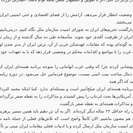
 آینده، کشور را در وضعیت انتظار قرار می‌دهد، آرامش را از فضای اقتصادی و حتی امن
 می‌بخشد.
 بازگشت تحریم‌های ایران به شورای امنیت سازمان ملل نگاه کنیم، درمی‌یابی
ده ایران از ظرفیت آفندی خود شوند. متأسفانه طی ده سال گذشته و از زمان
ی به گونه‌ای بوده که مقامات عهدشکن غربی از آن، ترس ایران از بدتر شدن او
م، غرب را با مواضع و اقدامات محکم در وضعیتی قرار دهد که یا به تعهدات خود 
پیش ساده‌انگاری یا لاپوشانی کردند چرا که وقتی غرب اتهاماتی را متوجه برنامه هسته‌ای 
ن دنبال ساخت بمب اتمی نیست، موضوع فی‌مابین حل می‌شود. در دوره ریاست
مد که اگر همه
 برنامه هسته‌ای ایران صلح‌آمیز است و مسئله‌ای ندارد. کما اینکه محمد البر
کرد آمریکایی‌ها بحث لپ‌تاپ را پیش کشیدند و مذاکرات را به نقطه صفر برگرد
 و مذاکرات هسته‌ای به نقطه صفر بازگشت.
اینک اسنپ‌بک به این معناست که غربی‌ها ما را وارد آغاز یک راه حداقل ۲۲ ساله دیگر کرده‌اند. اگر ب
 هم مصون نباشیم. الان کاملاً واضح است که تلاش‌های فعلی از جمله نامه 
منیت سازمان ملل ارسال کرده و یا ادبیات فعلی مقامات ایران مبنی بر تأکید ب