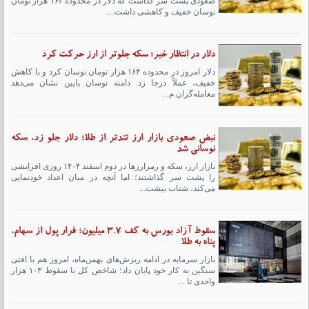
صعودی پشت سر گذاشت که دلار در محدوده ۱۶۳ هزار تومان
نوسان خفیف و کاهشی داشت....
دلار در انتظار خبر؛ سکه جلوتر از ارز حرکت کرد
دلار امروز در محدوده ۱۶۴ هزار تومان نوسان کرد و با کاهش
خفیف، عملاً درجا زد. دامنه نوسان پایین نشان می‌دهد
معامله‌گران م...
نبض صعودی بازار ارز تندتر از طلا؛ دلار جلو زد، سکه
نوسانی شد
بازار ارز، سکه و رمزارزها در دوم اسفند ۱۴۰۴ روزی افزایشی
را پشت سر گذاشتند؛ اما آنچه در میان اعداد خودنمایی
می‌کند، شتاب بیشت...
سقوط آزاد بورس به کف ۳.۷ میلیون؛ فرار پول از سهام،
پناه به طلا
بازار سرمایه در ادامه ریزش‌های بهمن‌ماه، امروز هم با افتی
سنگین به کار خود پایان داد؛ شاخص کل با سقوط ۱۰۳ هزار
واحدی تا ...