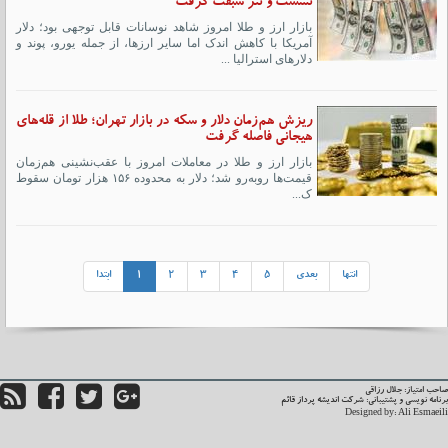
نشست و تتر سبقت گرفت
بازار ارز و طلا امروز شاهد نوسانات قابل توجهی بود؛ دلار
آمریکا با کاهش اندک اما سایر ارزها، از جمله یورو، پوند و
دلارهای استرالیا ...
ریزش هم‌زمان دلار و سکه در بازار تهران؛ طلا از قله‌های
هیجانی فاصله گرفت
بازار ارز و طلا در معاملات امروز با عقب‌نشینی هم‌زمان
قیمت‌ها روبه‌رو شد؛ دلار به محدوده ۱۵۶ هزار تومان سقوط
ک...
انتها
بعدی
5
4
3
2
1
ابتدا
حب امتیاز: جلال رزاقی
نامه نویسی و پشتیبانی:
شرکت اندیشه پرداز قائم
Designed by:
Ali Esmaei