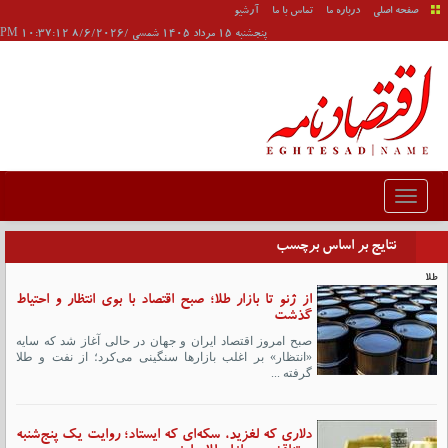
صفحه اصلی
درباره ما
تماس با ما
آرشیو
پنجشنبه 15 مرداد 1405 شمسی /8/6/2026 10:37:12 PM
نتایج بر اساس برچسب
طلا
از ژنو تا بازار طلا؛ صبح اقتصاد با بوی انتظار و احتیاط
گذشت
صبح امروز اقتصاد ایران و جهان در حالی آغاز شد که سایه
«انتظار» بر اغلب بازارها سنگینی می‌کرد؛ از نفت و طلا
گرفته ...
دلاری که لغزید، سکه‌ای که ایستاد؛ روایت یک پنج‌شنبه