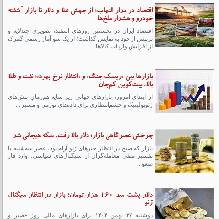
اقتصاد در مدار التهاب؛ از جهش طلا و دلار تا بازار آشفته
خودرو و هشدار ملخ‌ها
اقتصاد ایران در نخستین روزهای اسفند، تصویری چندلایه و
پرتنش از خود به نمایش گذاشت؛ از یک سو آمار رسمی گمرک
از افزایش واردات کالاها...
بازارها بین «ریسک جنگ» و «انتظار نرخ بهره»؛ نفت و طلا
بالا، بیت‌کوین کم‌جان
از ابتدای امروز، بازارهای جهانی زیر سایه هم‌زمانِ تنش‌های
ژئوپولیتیک و چشم‌انتظاری برای داده‌های تورمی و مسیر ...
چرخش عصرگاهی بازار؛ دلار بالا رفت، سکه هیجانی شد
بازار که صبح در انتظار خبرهای ژنو آرام بود، عصر سه‌شنبه با
تفسیر منفی معامله‌گران از سیگنال‌های سیاسی، وارد فاز
صعو...
دلار پشت سد ۱۶۰ هزار تومان؛ بازار در انتظار سیگنال
ژنو
دوشنبه ۲۷ بهمن ۱۴۰۴ برای بازارهای مالی روز «صبر و