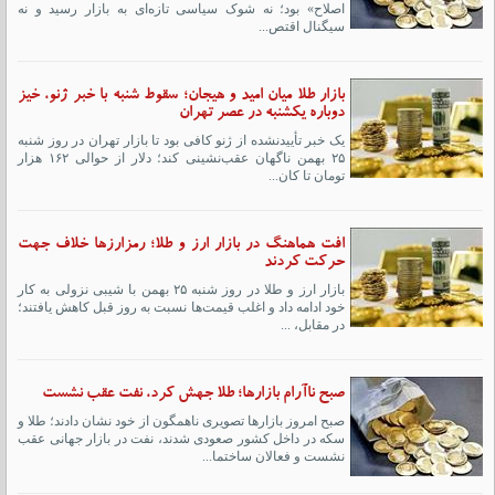
اصلاح» بود؛ نه شوک سیاسی تازه‌ای به بازار رسید و نه
سیگنال اقتص...
بازار طلا میان امید و هیجان؛ سقوط شنبه با خبر ژنو، خیز
دوباره یکشنبه در عصر تهران
یک خبر تأییدنشده از ژنو کافی بود تا بازار تهران در روز شنبه
۲۵ بهمن ناگهان عقب‌نشینی کند؛ دلار از حوالی ۱۶۲ هزار
تومان تا کان...
افت هماهنگ در بازار ارز و طلا؛ رمزارزها خلاف جهت
حرکت کردند
بازار ارز و طلا در روز شنبه ۲۵ بهمن با شیبی نزولی به کار
خود ادامه داد و اغلب قیمت‌ها نسبت به روز قبل کاهش یافتند؛
در مقابل، ...
صبح ناآرام بازارها؛ طلا جهش کرد، نفت عقب نشست
صبح امروز بازارها تصویری ناهمگون از خود نشان دادند؛ طلا و
سکه در داخل کشور صعودی شدند، نفت در بازار جهانی عقب
نشست و فعالان ساختما...