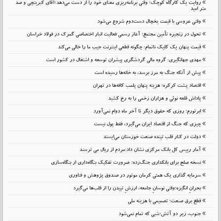
روایت یک کارگاه کوچک؛ وقتی برنامه‌ریزی معنای خود را از دست می‌دهد؛آقای کبریتچی و صد
متر امید
وقتی عروسی با قیمت یخچال دست‌دوم شروع می‌شود
تحول در زنجیره تأمین مجتمع؛ آغاز رسمی فعالیت انبار اختصاصی گمرک در فولاد خراسان
قیمت پنهان یک کلیک ناتمام: چگونه قطعی اینترنت جیب ما را خالی می‌کند
مهدی جهانگیری: گروه مالی گردشگری پیشران توسعه و اشتغال در کشور است
پیش از آنکه جنگ به مرز برسد، به خانه‌ها رسیده است
اقتصاد پشت کرکره؛ هزینه پنهان پلمب کافه‌ها در تهران
پاداش قلعه نوئی و هزاران زخمی را به رخ کشید
ابرتورم؛ روزی که حقوق دیگر تا آخر ماه دوام نمی‌آورد
چیزی که جنگ از اقتصاد ایران می‌گیرد، فقط پول نیست
دولت در کنار قلب تپنده صنعت خوزستان می‌ایستد
آمار رییس کل بانک مرکزی نشان داد:مردم از ریال می ترسند
نسخه صلح برای بانکداری جنگ‌زده؛ ضرورت تفکیک بنگاه‌داری از بنگاه‌سازی
سرمایه گذاری یک همتی کرمان موتور در صندوق پژوهش و فناوری
بحرانِ انگیزه؛وقتی نوسانِ جامعه، ارزشِ تپیدن را از قلب‌ها می‌گیرد
قطع برق صنعت؛ تصمیمی با هزینه ملی
جنوب، زیر دو آتش؛شبی که تمام نمی‌شود