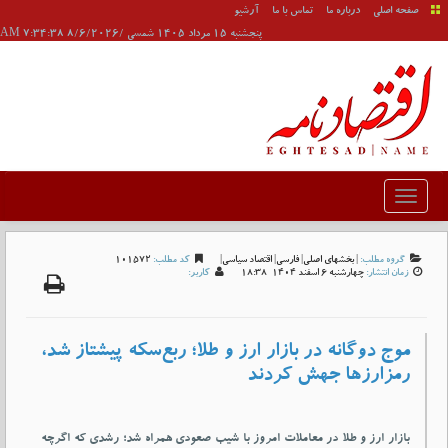
صفحه اصلی
درباره ما
تماس با ما
آرشیو
پنجشنبه 15 مرداد 1405 شمسی /8/6/2026 7:34:38 AM
گروه مطلب:
|
بخشهای اصلی
|
فارسی
|
اقتصاد سیاسی
|
کد مطلب:
101572
زمان انتشار:
چهارشنبه 6 اسفند 1404-18:38
کاربر:
موج دوگانه در بازار ارز و طلا؛ ربع‌سکه پیشتاز شد،
رمزارزها جهش کردند
بازار ارز و طلا در معاملات امروز با شیب صعودی همراه شد؛ رشدی که اگرچه