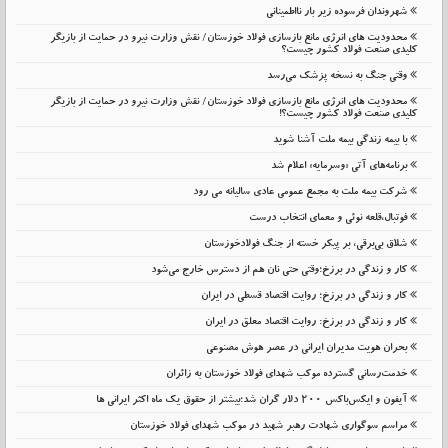
شهروندان فرسوده زیر بار نااطمینانی
محدودیت های انرژی مانع بازسازی فولاد خوزستان/ نقش وزارت نیرو در حمایت از بازیگر
کلیدی صنعت فولاد کشور چیست؟
وقتی جنگ به نسخه پزشک می‌رسد
محدودیت های انرژی مانع بازسازی فولاد خوزستان/ نقش وزارت نیرو در حمایت از بازیگر
کلیدی صنعت فولاد کشور چیست؟!
با بیمه زندگی بیمه ملت آشنا شوید
برنامه‌های آتی «وسرمایه» اعلام شد
شرکت بیمه ملت به مجمع عمومی عادی سالیانه می رود
فوتبال،قلعه نوئی و معمای انتخاب درست
شلاق‌ بی‌برقی، بر پیکر خسته‌ از جنگ فولادخوزستان
کار و زندگی در برزخ؛وقتی حتی نان هم از دسترس خارج می‌شود
کار و زندگی در برزخ؛ روایت اقتصاد قسطی در ایران
کار و زندگی در برزخ: روایت اقتصاد معلق در ایران
بحران هویت مدیران ایرانی در عصر هوش مصنوعی
خدمت‌رسانی گسترده موکب شهدای فولاد خوزستان به زائران
آیفون و ایکس‌باکس ۲۰۰ دلار گران شد؛بیشتر از حقوق یک ماه اکثر ایرانی ها
مراسم سوگواری شهادت رهبر شهید در موکب شهدای فولاد خوزستان