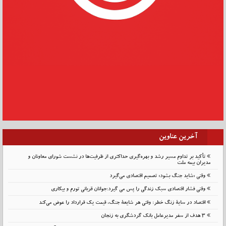
آخرین عناوین
تأکید بر تداوم مسیر رشد و بهره‌گیری حداکثری از ظرفیت‌ها در نشست شورای معاونان و
مدیران بیمه ملت
وقتی «شاید جنگ بشود» تصمیم اقتصادی می‌گیرد
وقتی فشار اقتصادی سبک زندگی را پس می گیرد:جوانان قربانی تورم و بیکاری
اقتصاد در سایهٔ زنگ خطر: وقتی هر شایعهٔ جنگ، قیمت یک قرارداد را عوض می‌کند
۳ هدف از سفر مدیرعامل بانک گردشگری به زنجان