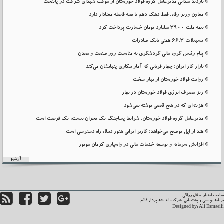
بازدید میدانی مدیرعامل گروه فولاد خوزستان از موکب شهدای شرکت در پایتخت
معاون وزیر رفاه: فقط دهک دهم با بقیه فاصله معنادار دارد
بیمه ملت 3900 میلیارد تومان خسارت پرداخت کرد
تسهیلات 66.3 همتی بانک صادرات
پیام رئیس گروه مالی گردشگری به مناسبت روز صنعت و معدن
بازار کار ایران؛ چهار قربانی که آمار بیکاری پنهانشان می‌کند
روایت فولاد خوزستان از بهار سخت
ریز مصرف انرژی فولاد خوزستان در بهار
هزینه‌ای که در هیچ قبضی نوشته نمی‌شود
مدیرعامل گروه فولاد خوزستان: شرایط پساجنگ یک بحران نیست، یک فرصت است
هند از اپل توضیح می‌خواهد؛ کاربر ایرانی هنوز دنبال راه دسترسی است
افزایش سرمایه و توسعه خدمات مالی در واسپاری کرمان موتور
آرشیو
حب امتیاز: جلال رزاقی
نامه نویسی و پشتیبانی:
شرکت اندیشه پرداز قائم
Designed by:
Ali Esmaei