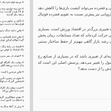
عرضه اولیه احیا یک ۱۹ مرداد در فرابورس
 و فشرده می‌تواند کیفیت بازی‌ها را کاهش دهد
حق بیمه تولیدی بیمه 
اروپایی نیز پیش‌تر نسبت به تقویم فشرده فوتبال
مشابه سال گذشته
تأکید بر تداوم مسیر 
ظرفیت‌ها در نشست شورای
ه تغییری بزرگ‌تر در اقتصاد ورزش است. بسیاری
وقتی «شاید جنگ بشود
 حرکت کرده‌اند که تعداد مسابقات، زمان پخش
وقتی فشار اقتصادی 
گیرد:جوانان قربانی تورم 
 رشد بازار گاهی مهم‌تر از حفظ ساختار سنتی
اقتصاد در سایهٔ زنگ 
یک قرارداد را عوض می‌ک
نی ۴۸ تیمی می‌تواند نمونه‌ای از تغییری باشد که در بسیاری از صنایع رخ
۳ هدف از سفر مدیرعامل بانک گردشگری به زنجان
حصول را تغییر می‌دهد. پرسش اصلی این است که
روایت یک کارگاه کوچ
را از دست می‌دهد؛آقای 
ودش را از دست بدهد؟
وقتی عروسی با قیمت
تحول در زنجیره تأمین
اختصاصی گمرک در فولا
قیمت پنهان یک کلیک ن
جیب ما را خالی می‌کند
مهدی جهانگیری: گرو
و اشتغال در کشور است
پیش از آنکه جنگ به م