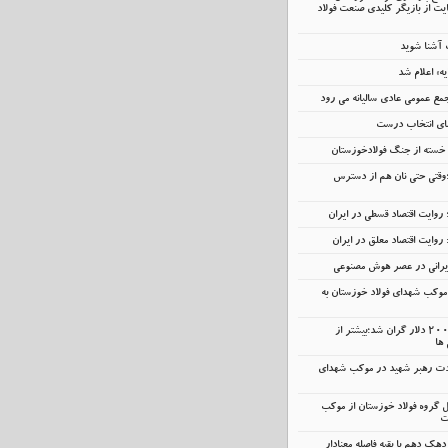
ت از بازیگر کلیدی صنعت فولاد
ت آشنا شوید
یه» اعلام شد
مع عمومی عادی سالیانه می رود
عمای انتخاب درست
ر خسته‌ از جنگ فولادخوزستان
؛وقتی حتی نان هم از دسترس
 روایت اقتصاد قسطی در ایران
 روایت اقتصاد معلق در ایران
ایرانی در عصر هوش مصنوعی
وکب شهدای فولاد خوزستان به
آیفون و ایکس‌باکس ۲۰۰ دلار گران شد؛بیشتر از
 ها
ت رهبر شهید در موکب شهدای
مل گروه فولاد خوزستان از موکب
ت
دهک دهم با بقیه فاصله معنادار