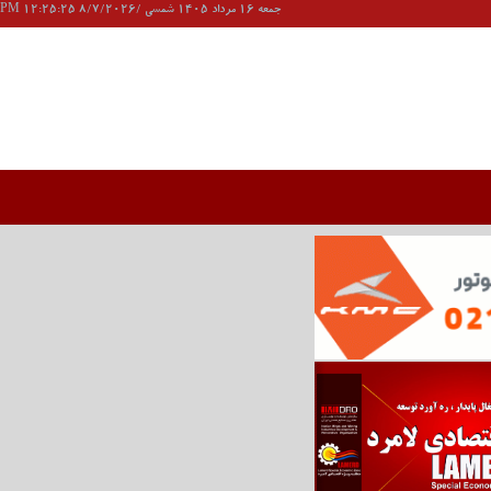
جمعه 16 مرداد 1405 شمسی /8/7/2026 12:25:25 PM