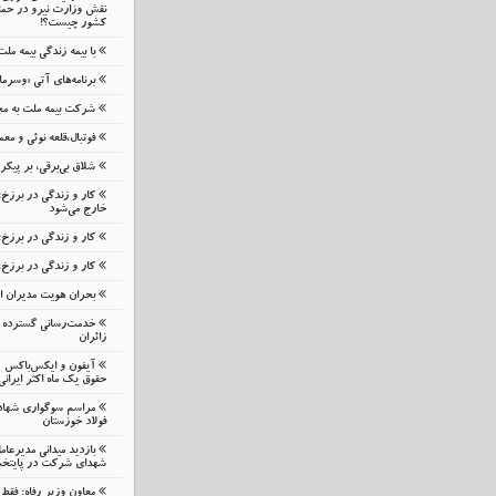
نقش وزارت نیرو در حمای
کشور چیست؟!
با بیمه زندگی بیمه مل
برنامه‌های آتی «وسرما
شرکت بیمه ملت به مج
فوتبال،قلعه نوئی و م
شلاق‌ بی‌برقی، بر پیک
کار و زندگی در برزخ
خارج می‌شود
کار و زندگی در برزخ؛
کار و زندگی در برزخ:
بحران هویت مدیران 
خدمت‌رسانی گسترده م
زائران
حقوق یک ماه اکثر ایرانی
مراسم سوگواری شهاد
فولاد خوزستان
بازدید میدانی مدیرعا
شهدای شرکت در پایتخ
معاون وزیر رفاه: فقط 