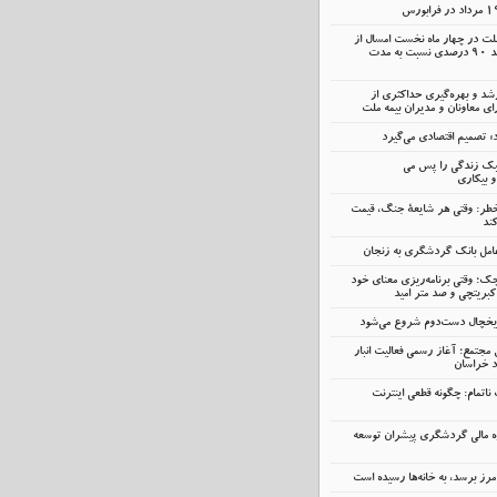
ملت در چهار ماه نخست امسال از
14.5 همت گذشت؛ رشد 90 درصدی نسبت به مدت
رشد و بهره‌گیری حداکثری از
 معاونان و مدیران بیمه ملت
» تصمیم اقتصادی می‌گیرد
سبک زندگی را پس می
و بیکاری
خطر: وقتی هر شایعهٔ جنگ، قیمت
ند
ک؛ وقتی برنامه‌ریزی معنای خود
کبریتچی و صد متر امید
 یخچال دست‌دوم شروع می‌شود
 مجتمع؛ آغاز رسمی فعالیت انبار
د خراسان
اتمام: چگونه قطعی اینترنت
ه مالی گردشگری پیشران توسعه
رز برسد، به خانه‌ها رسیده است