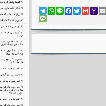
اقتصاد پشت کرکره؛ هز
پاداش قلعه نوئی و هز
Telegram
WhatsApp
Line
Facebook
Twitter
Gmail
Yahoo
Emai
Mail
ابرتورم؛ روزی که حقوق
Message
چیزی که جنگ از اقتصا
دولت در کنار قلب تپ
آمار رییس کل بانک م
ترسند
نسخه صلح برای بانک
بنگاه‌داری از بنگاه‌سازی
سرمایه گذاری یک هم
پژوهش و فناوری
بحرانِ انگیزه؛وقتی نوس
قلب‌ها می‌گیرد
قطع برق صنعت؛ تصمیمی
جنوب، زیر دو آتش؛شب
شهروندان فرسوده زیر ب
محدودیت های انرژی م
نقش وزارت نیرو در حمای
کشور چیست؟
وقتی جنگ به نسخه پ
محدودیت های انرژی م