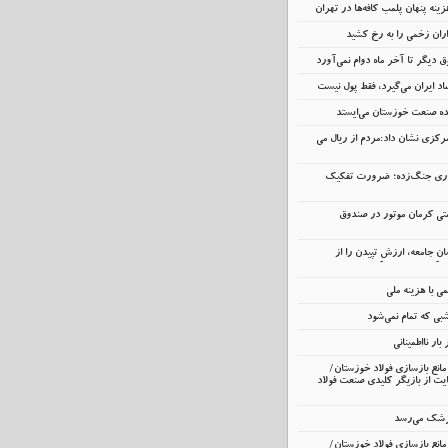
ینه پنهان پلمب کافه‌ها در تهران
اران زخمی را به رخ کشید
 دیگر تا آخر ماه دوام نمی‌آورد
د ایران می‌گیرد، فقط پول نیست
نده صنعت خوزستان می‌ایستد
رکزی نشان داد:مردم از ریال می
داری جنگ‌زده؛ ضرورت تفکیک
تی کرمان موتور در صندوق
انِ جامعه، ارزشِ تپیدن را از
 با هزینه ملی
ی که تمام نمی‌شود
ار نااطمینانی
انع بازسازی فولاد خوزستان/
ت از بازیگر کلیدی صنعت فولاد
زشک می‌رسد
انع بازسازی فولاد خوزستان/