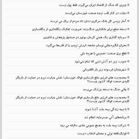
چیزی که جنگ از اقتصاد ایران می‌گیرد، فقط پول نیست
دولت در کنار قلب تپنده صنعت خوزستان می‌ایستد
آمار رییس کل بانک مرکزی نشان داد:مردم از ریال می ترسند
نسخه صلح برای بانکداری جنگ‌زده؛ ضرورت تفکیک بنگاه‌داری از بنگاه‌سازی
سرمایه گذاری یک همتی کرمان موتور در صندوق پژوهش و فناوری
بحرانِ انگیزه؛وقتی نوسانِ جامعه، ارزشِ تپیدن را از قلب‌ها می‌گیرد
قطع برق صنعت؛ تصمیمی با هزینه ملی
جنوب، زیر دو آتش؛شبی که تمام نمی‌شود
شهروندان فرسوده زیر بار نااطمینانی
محدودیت های انرژی مانع بازسازی فولاد خوزستان/ نقش وزارت نیرو در حمایت از بازیگر
کلیدی صنعت فولاد کشور چیست؟
وقتی جنگ به نسخه پزشک می‌رسد
محدودیت های انرژی مانع بازسازی فولاد خوزستان/ نقش وزارت نیرو در حمایت از بازیگر
کلیدی صنعت فولاد کشور چیست؟!
با بیمه زندگی بیمه ملت آشنا شوید
برنامه‌های آتی «وسرمایه» اعلام شد
شرکت بیمه ملت به مجمع عمومی عادی سالیانه می رود
فوتبال،قلعه نوئی و معمای انتخاب درست