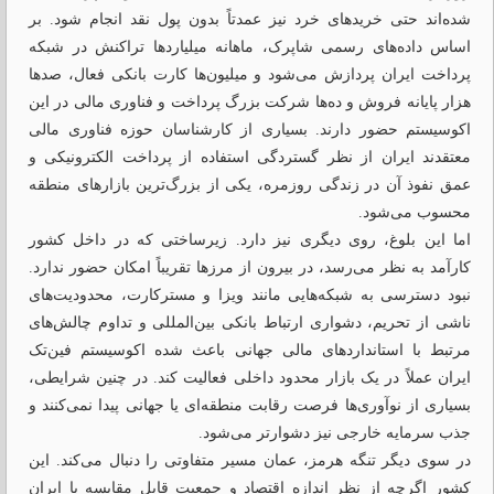
شده‌اند حتی خریدهای خرد نیز عمدتاً بدون پول نقد انجام شود. بر
اساس داده‌های رسمی شاپرک، ماهانه میلیاردها تراکنش در شبکه
پرداخت ایران پردازش می‌شود و میلیون‌ها کارت بانکی فعال، صدها
هزار پایانه فروش و ده‌ها شرکت بزرگ پرداخت و فناوری مالی در این
اکوسیستم حضور دارند. بسیاری از کارشناسان حوزه فناوری مالی
معتقدند ایران از نظر گستردگی استفاده از پرداخت الکترونیکی و
عمق نفوذ آن در زندگی روزمره، یکی از بزرگ‌ترین بازارهای منطقه
محسوب می‌شود.
اما این بلوغ، روی دیگری نیز دارد. زیرساختی که در داخل کشور
کارآمد به نظر می‌رسد، در بیرون از مرزها تقریباً امکان حضور ندارد.
نبود دسترسی به شبکه‌هایی مانند ویزا و مسترکارت، محدودیت‌های
ناشی از تحریم، دشواری ارتباط بانکی بین‌المللی و تداوم چالش‌های
مرتبط با استانداردهای مالی جهانی باعث شده اکوسیستم فین‌تک
ایران عملاً در یک بازار محدود داخلی فعالیت کند. در چنین شرایطی،
بسیاری از نوآوری‌ها فرصت رقابت منطقه‌ای یا جهانی پیدا نمی‌کنند و
جذب سرمایه خارجی نیز دشوارتر می‌شود.
در سوی دیگر تنگه هرمز، عمان مسیر متفاوتی را دنبال می‌کند. این
کشور اگرچه از نظر اندازه اقتصاد و جمعیت قابل مقایسه با ایران