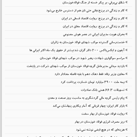
شلاق‌ بی‌برقی، بر پیکر خسته‌ از جنگ فولادخوزستان
کار و زندگی در برزخ؛وقتی حتی نان هم از دسترس خارج می‌شود
کار و زندگی در برزخ؛ روایت اقتصاد قسطی در ایران
کار و زندگی در برزخ: روایت اقتصاد معلق در ایران
بحران هویت مدیران ایرانی در عصر هوش مصنوعی
خدمت‌رسانی گسترده موکب شهدای فولاد خوزستان به زائران
آیفون و ایکس‌باکس ۲۰۰ دلار گران شد؛بیشتر از حقوق یک ماه اکثر ایرانی ها
مراسم سوگواری شهادت رهبر شهید در موکب شهدای فولاد خوزستان
بازدید میدانی مدیرعامل گروه فولاد خوزستان از موکب شهدای شرکت در پایتخت
معاون وزیر رفاه: فقط دهک دهم با بقیه فاصله معنادار دارد
بیمه ملت 3900 میلیارد تومان خسارت پرداخت کرد
تسهیلات 66.3 همتی بانک صادرات
پیام رئیس گروه مالی گردشگری به مناسبت روز صنعت و معدن
بازار کار ایران؛ چهار قربانی که آمار بیکاری پنهانشان می‌کند
روایت فولاد خوزستان از بهار سخت
ریز مصرف انرژی فولاد خوزستان در بهار
هزینه‌ای که در هیچ قبضی نوشته نمی‌شود