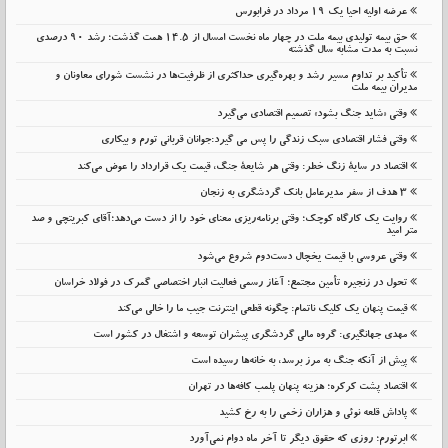
عرضه اولیه احیا یک ۱۹ مرداد در فرابورس
حق بیمه تولیدی بیمه ملت در چهار ماه نخست امسال از 14.5 همت گذشت؛ رشد 90 درصدی
نسبت به مدت مشابه سال گذشته
تأکید بر تداوم مسیر رشد و بهره‌گیری حداکثری از ظرفیت‌ها در نشست شورای معاونان و
مدیران بیمه ملت
وقتی «شاید جنگ بشود» تصمیم اقتصادی می‌گیرد
وقتی فشار اقتصادی سبک زندگی را پس می گیرد:جوانان قربانی تورم و بیکاری
اقتصاد در سایهٔ زنگ خطر: وقتی هر شایعهٔ جنگ، قیمت یک قرارداد را عوض می‌کند
۳ هدف از سفر مدیرعامل بانک گردشگری به زنجان
روایت یک کارگاه کوچک؛ وقتی برنامه‌ریزی معنای خود را از دست می‌دهد؛آقای کبریتچی و صد
متر امید
وقتی عروسی با قیمت یخچال دست‌دوم شروع می‌شود
تحول در زنجیره تأمین مجتمع؛ آغاز رسمی فعالیت انبار اختصاصی گمرک در فولاد خراسان
قیمت پنهان یک کلیک ناتمام: چگونه قطعی اینترنت جیب ما را خالی می‌کند
مهدی جهانگیری: گروه مالی گردشگری پیشران توسعه و اشتغال در کشور است
پیش از آنکه جنگ به مرز برسد، به خانه‌ها رسیده است
اقتصاد پشت کرکره؛ هزینه پنهان پلمب کافه‌ها در تهران
پاداش قلعه نوئی و هزاران زخمی را به رخ کشید
ابرتورم؛ روزی که حقوق دیگر تا آخر ماه دوام نمی‌آورد