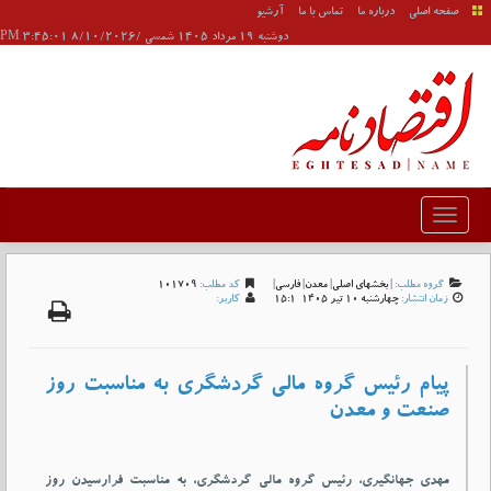
صفحه اصلی
درباره ما
تماس با ما
آرشیو
دوشنبه 19 مرداد 1405 شمسی /8/10/2026 3:45:01 PM
گروه مطلب:
|
بخشهای اصلی
|
معدن
|
فارسی
|
کد مطلب:
101709
زمان انتشار:
چهارشنبه 10 تير 1405-15:1
کاربر:
پیام رئیس گروه مالی گردشگری به مناسبت روز
صنعت و معدن
مهدی جهانگیری، رئیس گروه مالی گردشگری، به مناسبت فرارسیدن روز