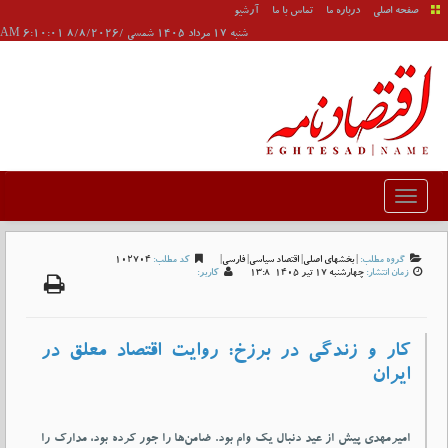
صفحه اصلی
درباره ما
تماس با ما
آرشیو
شنبه 17 مرداد 1405 شمسی /8/8/2026 6:10:01 AM
گروه مطلب:
|
بخشهای اصلی
|
اقتصاد سیاسی
|
فارسی
|
کد مطلب:
102704
زمان انتشار:
چهارشنبه 17 تير 1405-13:8
کاربر:
کار و زندگی در برزخ: روایت اقتصاد معلق در
ایران
امیرمهدی پیش از عید دنبال یک وام بود. ضامن‌ها را جور کرده بود، مدارک را