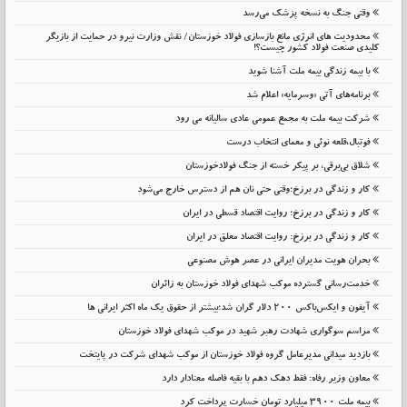
وقتی جنگ به نسخه پزشک می‌رسد
محدودیت های انرژی مانع بازسازی فولاد خوزستان/ نقش وزارت نیرو در حمایت از بازیگر
کلیدی صنعت فولاد کشور چیست؟!
با بیمه زندگی بیمه ملت آشنا شوید
برنامه‌های آتی «وسرمایه» اعلام شد
شرکت بیمه ملت به مجمع عمومی عادی سالیانه می رود
فوتبال،قلعه نوئی و معمای انتخاب درست
شلاق‌ بی‌برقی، بر پیکر خسته‌ از جنگ فولادخوزستان
کار و زندگی در برزخ؛وقتی حتی نان هم از دسترس خارج می‌شود
کار و زندگی در برزخ؛ روایت اقتصاد قسطی در ایران
کار و زندگی در برزخ: روایت اقتصاد معلق در ایران
بحران هویت مدیران ایرانی در عصر هوش مصنوعی
خدمت‌رسانی گسترده موکب شهدای فولاد خوزستان به زائران
آیفون و ایکس‌باکس ۲۰۰ دلار گران شد؛بیشتر از حقوق یک ماه اکثر ایرانی ها
مراسم سوگواری شهادت رهبر شهید در موکب شهدای فولاد خوزستان
بازدید میدانی مدیرعامل گروه فولاد خوزستان از موکب شهدای شرکت در پایتخت
معاون وزیر رفاه: فقط دهک دهم با بقیه فاصله معنادار دارد
بیمه ملت 3900 میلیارد تومان خسارت پرداخت کرد