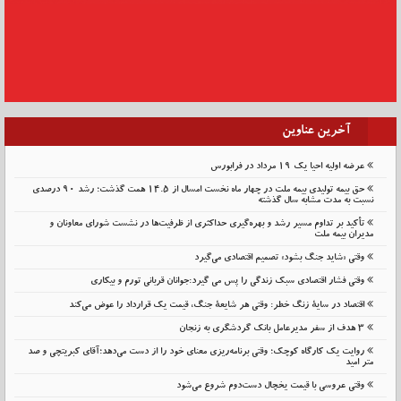
آخرین عناوین
عرضه اولیه احیا یک ۱۹ مرداد در فرابورس
حق بیمه تولیدی بیمه ملت در چهار ماه نخست امسال از 14.5 همت گذشت؛ رشد 90 درصدی
نسبت به مدت مشابه سال گذشته
تأکید بر تداوم مسیر رشد و بهره‌گیری حداکثری از ظرفیت‌ها در نشست شورای معاونان و
مدیران بیمه ملت
وقتی «شاید جنگ بشود» تصمیم اقتصادی می‌گیرد
وقتی فشار اقتصادی سبک زندگی را پس می گیرد:جوانان قربانی تورم و بیکاری
اقتصاد در سایهٔ زنگ خطر: وقتی هر شایعهٔ جنگ، قیمت یک قرارداد را عوض می‌کند
۳ هدف از سفر مدیرعامل بانک گردشگری به زنجان
روایت یک کارگاه کوچک؛ وقتی برنامه‌ریزی معنای خود را از دست می‌دهد؛آقای کبریتچی و صد
متر امید
وقتی عروسی با قیمت یخچال دست‌دوم شروع می‌شود