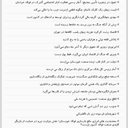
تحول در زنجیره تأمین مجتمع؛ آغاز رسمی فعالیت انبار اختصاصی گمرک در فولاد خراسان
قیمت پنهان یک کلیک ناتمام: چگونه قطعی اینترنت جیب ما را خالی می‌کند
مهدی جهانگیری: گروه مالی گردشگری پیشران توسعه و اشتغال در کشور است
پیش از آنکه جنگ به مرز برسد، به خانه‌ها رسیده است
اقتصاد پشت کرکره؛ هزینه پنهان پلمب کافه‌ها در تهران
پاداش قلعه نوئی و هزاران زخمی را به رخ کشید
ابرتورم؛ روزی که حقوق دیگر تا آخر ماه دوام نمی‌آورد
چیزی که جنگ از اقتصاد ایران می‌گیرد، فقط پول نیست
دولت در کنار قلب تپنده صنعت خوزستان می‌ایستد
آمار رییس کل بانک مرکزی نشان داد:مردم از ریال می ترسند
نسخه صلح برای بانکداری جنگ‌زده؛ ضرورت تفکیک بنگاه‌داری از بنگاه‌سازی
سرمایه گذاری یک همتی کرمان موتور در صندوق پژوهش و فناوری
بحرانِ انگیزه؛وقتی نوسانِ جامعه، ارزشِ تپیدن را از قلب‌ها می‌گیرد
قطع برق صنعت؛ تصمیمی با هزینه ملی
جنوب، زیر دو آتش؛شبی که تمام نمی‌شود
شهروندان فرسوده زیر بار نااطمینانی
محدودیت های انرژی مانع بازسازی فولاد خوزستان/ نقش وزارت نیرو در حمایت از بازیگر
کلیدی صنعت فولاد کشور چیست؟