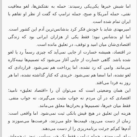
اما شبش خبرها یکی‌یکی رسیدند: حمله به نفتکش‌ها، لغو معافیت
نفتی، حمله آمریکا و صبح، جمله ترامپ که گفت از نظر او تفاهم با
ایران تمام شده است.
امیرمهدی شاید با خودش فکر کرد بدشانس‌ترین آدم این کشور است.
اما او بدشانس نبود؛ فقط یکی از هزاران ایرانی بود که زندگی
اقتصادی‌شان میان امید و توقف، در تعلیق مانده است.
در اقتصاد، همیشه خسارت از جایی نمی‌آید که چیزی رسماً رد یا لغو
شده باشد. گاهی خسارت از جایی آغاز می‌شود که تصمیم‌ها نیمه‌کاره
می‌مانند. وامی که رد نشده، اما پرداخت هم نمی‌شود. قراردادی که
لغو نشده، اما امضا هم نمی‌شود. خریدی که کنار گذاشته نشده، اما هر
روز به فردا می‌افتد.
این همان وضعیتی است که می‌توان آن را «اقتصاد تعلیق» نامید؛
اقتصادی که در آن مردم نه جواب مثبت می‌گیرند، نه جواب منفی.
فقط میان خبرها، تصمیم‌ها و بحران‌ها معلق می‌مانند.
هزینه این تعلیق در هیچ فیش بانکی ثبت نمی‌شود. اما واقعی است:
زمان از دست می‌رود، قیمت‌ها جلو می‌زنند، فرصت‌ها می‌سوزند و
آدم‌ها کم‌کم جرئت برنامه‌ریزی را از دست می‌دهند.
برای امیرمهدی، جمله ترامپ فقط یک خبر سیاسی نبود. ترجمه‌اش