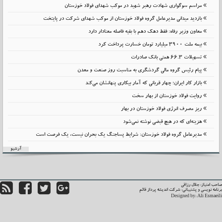
مراسم سوگواری شهادت رهبر شهید در موکب شهدای فولاد خوزستان
بازدید میدانی مدیرعامل گروه فولاد خوزستان از موکب شهدای شرکت در پایتخت
معاون وزیر رفاه: فقط دهک دهم با بقیه فاصله معنادار دارد
بیمه ملت 3900 میلیارد تومان خسارت پرداخت کرد
تسهیلات 66.3 همتی بانک صادرات
پیام رئیس گروه مالی گردشگری به مناسبت روز صنعت و معدن
بازار کار ایران؛ چهار قربانی که آمار بیکاری پنهانشان می‌کند
روایت فولاد خوزستان از بهار سخت
ریز مصرف انرژی فولاد خوزستان در بهار
هزینه‌ای که در هیچ قبضی نوشته نمی‌شود
مدیرعامل گروه فولاد خوزستان: شرایط پساجنگ یک بحران نیست، یک فرصت است
آرشیو
حب امتیاز: جلال رزاقی
نامه نویسی و پشتیبانی:
شرکت اندیشه پرداز قائم
Designed by:
Ali Esmaei