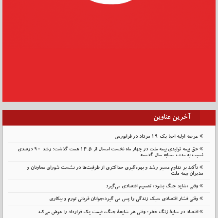
آخرین عناوین
عرضه اولیه احیا یک ۱۹ مرداد در فرابورس
حق بیمه تولیدی بیمه ملت در چهار ماه نخست امسال از 14.5 همت گذشت؛ رشد 90 درصدی
نسبت به مدت مشابه سال گذشته
تأکید بر تداوم مسیر رشد و بهره‌گیری حداکثری از ظرفیت‌ها در نشست شورای معاونان و
مدیران بیمه ملت
وقتی «شاید جنگ بشود» تصمیم اقتصادی می‌گیرد
وقتی فشار اقتصادی سبک زندگی را پس می گیرد:جوانان قربانی تورم و بیکاری
اقتصاد در سایهٔ زنگ خطر: وقتی هر شایعهٔ جنگ، قیمت یک قرارداد را عوض می‌کند