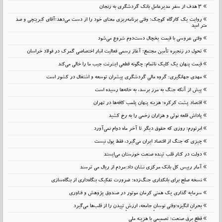
۳ هدف از سفر مدیرعامل بانک گردشگری به زنجان
روایت یک کارگاه کوچک؛ وقتی برنامه‌ریزی معنای خود را از دست می‌دهد؛آقای کبریتچی و صد
متر امید
وقتی عروسی با قیمت یخچال دست‌دوم شروع می‌شود
تحول در زنجیره تأمین مجتمع؛ آغاز رسمی فعالیت انبار اختصاصی گمرک در فولاد خراسان
قیمت پنهان یک کلیک ناتمام: چگونه قطعی اینترنت جیب ما را خالی می‌کند
مهدی جهانگیری: گروه مالی گردشگری پیشران توسعه و اشتغال در کشور است
پیش از آنکه جنگ به مرز برسد، به خانه‌ها رسیده است
اقتصاد پشت کرکره؛ هزینه پنهان پلمب کافه‌ها در تهران
پاداش قلعه نوئی و هزاران زخمی را به رخ کشید
ابرتورم؛ روزی که حقوق دیگر تا آخر ماه دوام نمی‌آورد
چیزی که جنگ از اقتصاد ایران می‌گیرد، فقط پول نیست
دولت در کنار قلب تپنده صنعت خوزستان می‌ایستد
آمار رییس کل بانک مرکزی نشان داد:مردم از ریال می ترسند
نسخه صلح برای بانکداری جنگ‌زده؛ ضرورت تفکیک بنگاه‌داری از بنگاه‌سازی
سرمایه گذاری یک همتی کرمان موتور در صندوق پژوهش و فناوری
بحرانِ انگیزه؛وقتی نوسانِ جامعه، ارزشِ تپیدن را از قلب‌ها می‌گیرد
قطع برق صنعت؛ تصمیمی با هزینه ملی