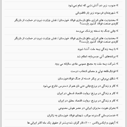
جنوب، زیر دو آتش؛شبی که تمام نمی‌شود
شهروندان فرسوده زیر بار نااطمینانی
محدودیت های انرژی مانع بازسازی فولاد خوزستان/ نقش وزارت نیرو در حمایت از بازیگر
کلیدی صنعت فولاد کشور چیست؟
وقتی جنگ به نسخه پزشک می‌رسد
محدودیت های انرژی مانع بازسازی فولاد خوزستان/ نقش وزارت نیرو در حمایت از بازیگر
کلیدی صنعت فولاد کشور چیست؟!
با بیمه زندگی بیمه ملت آشنا شوید
برنامه‌های آتی «وسرمایه» اعلام شد
شرکت بیمه ملت به مجمع عمومی عادی سالیانه می رود
فوتبال،قلعه نوئی و معمای انتخاب درست
شلاق‌ بی‌برقی، بر پیکر خسته‌ از جنگ فولادخوزستان
کار و زندگی در برزخ؛وقتی حتی نان هم از دسترس خارج می‌شود
کار و زندگی در برزخ؛ روایت اقتصاد قسطی در ایران
کار و زندگی در برزخ: روایت اقتصاد معلق در ایران
بحران هویت مدیران ایرانی در عصر هوش مصنوعی
خدمت‌رسانی گسترده موکب شهدای فولاد خوزستان به زائران
آیفون و ایکس‌باکس ۲۰۰ دلار گران شد؛بیشتر از حقوق یک ماه اکثر ایرانی ها