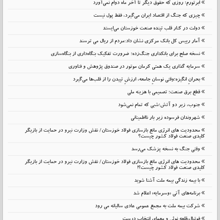
ابرتورم؛ روزی که حقوق دیگر تا آخر ماه دوام نمی‌آورد
چیزی که جنگ از اقتصاد ایران می‌گیرد، فقط پول نیست
دولت در کنار قلب تپنده صنعت خوزستان می‌ایستد
آمار رییس کل بانک مرکزی نشان داد:مردم از ریال می ترسند
نسخه صلح برای بانکداری جنگ‌زده؛ ضرورت تفکیک بنگاه‌داری از بنگاه‌سازی
سرمایه گذاری یک همتی کرمان موتور در صندوق پژوهش و فناوری
بحرانِ انگیزه؛وقتی نوسانِ جامعه، ارزشِ تپیدن را از قلب‌ها می‌گیرد
قطع برق صنعت؛ تصمیمی با هزینه ملی
جنوب، زیر دو آتش؛شبی که تمام نمی‌شود
شهروندان فرسوده زیر بار نااطمینانی
محدودیت های انرژی مانع بازسازی فولاد خوزستان/ نقش وزارت نیرو در حمایت از بازیگر
کلیدی صنعت فولاد کشور چیست؟
وقتی جنگ به نسخه پزشک می‌رسد
محدودیت های انرژی مانع بازسازی فولاد خوزستان/ نقش وزارت نیرو در حمایت از بازیگر
کلیدی صنعت فولاد کشور چیست؟!
با بیمه زندگی بیمه ملت آشنا شوید
برنامه‌های آتی «وسرمایه» اعلام شد
شرکت بیمه ملت به مجمع عمومی عادی سالیانه می رود
فوتبال،قلعه نوئی و معمای انتخاب درست