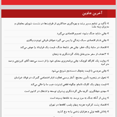
آخرین عناوین
تأکید بر تداوم مسیر رشد و بهره‌گیری حداکثری از ظرفیت‌ها در نشست شورای معاونان و
مدیران بیمه ملت
وقتی «شاید جنگ بشود» تصمیم اقتصادی می‌گیرد
وقتی فشار اقتصادی سبک زندگی را پس می گیرد:جوانان قربانی تورم و بیکاری
اقتصاد در سایهٔ زنگ خطر: وقتی هر شایعهٔ جنگ، قیمت یک قرارداد را عوض می‌کند
۳ هدف از سفر مدیرعامل بانک گردشگری به زنجان
روایت یک کارگاه کوچک؛ وقتی برنامه‌ریزی معنای خود را از دست می‌دهد؛آقای کبریتچی و صد
متر امید
وقتی عروسی با قیمت یخچال دست‌دوم شروع می‌شود
تحول در زنجیره تأمین مجتمع؛ آغاز رسمی فعالیت انبار اختصاصی گمرک در فولاد خراسان
قیمت پنهان یک کلیک ناتمام: چگونه قطعی اینترنت جیب ما را خالی می‌کند
مهدی جهانگیری: گروه مالی گردشگری پیشران توسعه و اشتغال در کشور است
پیش از آنکه جنگ به مرز برسد، به خانه‌ها رسیده است
اقتصاد پشت کرکره؛ هزینه پنهان پلمب کافه‌ها در تهران
پاداش قلعه نوئی و هزاران زخمی را به رخ کشید