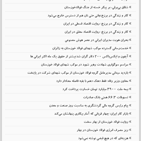
شلاق‌ بی‌برقی، بر پیکر خسته‌ از جنگ فولادخوزستان
کار و زندگی در برزخ؛وقتی حتی نان هم از دسترس خارج می‌شود
کار و زندگی در برزخ؛ روایت اقتصاد قسطی در ایران
کار و زندگی در برزخ: روایت اقتصاد معلق در ایران
بحران هویت مدیران ایرانی در عصر هوش مصنوعی
خدمت‌رسانی گسترده موکب شهدای فولاد خوزستان به زائران
آیفون و ایکس‌باکس ۲۰۰ دلار گران شد؛بیشتر از حقوق یک ماه اکثر ایرانی ها
مراسم سوگواری شهادت رهبر شهید در موکب شهدای فولاد خوزستان
بازدید میدانی مدیرعامل گروه فولاد خوزستان از موکب شهدای شرکت در پایتخت
معاون وزیر رفاه: فقط دهک دهم با بقیه فاصله معنادار دارد
بیمه ملت 3900 میلیارد تومان خسارت پرداخت کرد
تسهیلات 66.3 همتی بانک صادرات
پیام رئیس گروه مالی گردشگری به مناسبت روز صنعت و معدن
بازار کار ایران؛ چهار قربانی که آمار بیکاری پنهانشان می‌کند
روایت فولاد خوزستان از بهار سخت
ریز مصرف انرژی فولاد خوزستان در بهار
هزینه‌ای که در هیچ قبضی نوشته نمی‌شود