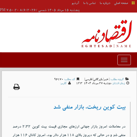
صفحه اصلی
درباره ما
تماس با ما
آرشیو
پنجشنبه 15 مرداد 1405 شمسی /8/6/2026 7:50:20 PM
گروه مطلب:
|
خبر
|
بازرگانی
|
فارسی
|
کد مطلب:
96170
زمان انتشار:
دوشنبه 27 مرداد 1404-12:3
کاربر:
بیت کوین ریخت، بازار منفی شد
در معاملات امروز بازار جهانی ارزهای مجازی قیمت بیت کوین ۲.۳۲ درصد
منفی شد و در حالی که دیروز بالای ۱۱۸ هزار دلار بود، امروز کانال ۱۱۶ هزار