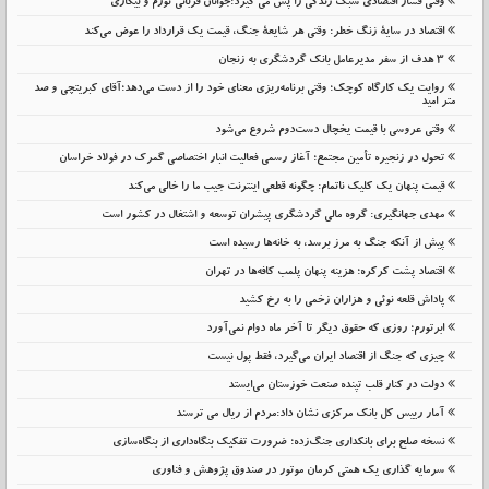
وقتی فشار اقتصادی سبک زندگی را پس می گیرد:جوانان قربانی تورم و بیکاری
اقتصاد در سایهٔ زنگ خطر: وقتی هر شایعهٔ جنگ، قیمت یک قرارداد را عوض می‌کند
۳ هدف از سفر مدیرعامل بانک گردشگری به زنجان
روایت یک کارگاه کوچک؛ وقتی برنامه‌ریزی معنای خود را از دست می‌دهد؛آقای کبریتچی و صد
متر امید
وقتی عروسی با قیمت یخچال دست‌دوم شروع می‌شود
تحول در زنجیره تأمین مجتمع؛ آغاز رسمی فعالیت انبار اختصاصی گمرک در فولاد خراسان
قیمت پنهان یک کلیک ناتمام: چگونه قطعی اینترنت جیب ما را خالی می‌کند
مهدی جهانگیری: گروه مالی گردشگری پیشران توسعه و اشتغال در کشور است
پیش از آنکه جنگ به مرز برسد، به خانه‌ها رسیده است
اقتصاد پشت کرکره؛ هزینه پنهان پلمب کافه‌ها در تهران
پاداش قلعه نوئی و هزاران زخمی را به رخ کشید
ابرتورم؛ روزی که حقوق دیگر تا آخر ماه دوام نمی‌آورد
چیزی که جنگ از اقتصاد ایران می‌گیرد، فقط پول نیست
دولت در کنار قلب تپنده صنعت خوزستان می‌ایستد
آمار رییس کل بانک مرکزی نشان داد:مردم از ریال می ترسند
نسخه صلح برای بانکداری جنگ‌زده؛ ضرورت تفکیک بنگاه‌داری از بنگاه‌سازی
سرمایه گذاری یک همتی کرمان موتور در صندوق پژوهش و فناوری