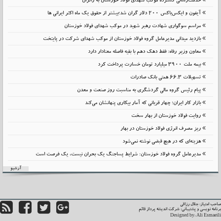
خدمت‌رسانی گسترده موکب شهدای فولاد خوزستان به زائران
آیفون و ایکس‌باکس ۲۰۰ دلار گران شد؛بیشتر از حقوق یک ماه اکثر ایرانی ها
مراسم سوگواری شهادت رهبر شهید در موکب شهدای فولاد خوزستان
بازدید میدانی مدیرعامل گروه فولاد خوزستان از موکب شهدای شرکت در پایتخت
معاون وزیر رفاه: فقط دهک دهم با بقیه فاصله معنادار دارد
بیمه ملت 3900 میلیارد تومان خسارت پرداخت کرد
تسهیلات 66.3 همتی بانک صادرات
پیام رئیس گروه مالی گردشگری به مناسبت روز صنعت و معدن
بازار کار ایران؛ چهار قربانی که آمار بیکاری پنهانشان می‌کند
روایت فولاد خوزستان از بهار سخت
ریز مصرف انرژی فولاد خوزستان در بهار
هزینه‌ای که در هیچ قبضی نوشته نمی‌شود
مدیرعامل گروه فولاد خوزستان: شرایط پساجنگ یک بحران نیست، یک فرصت است
آرشیو
حب امتیاز: جلال رزاقی
نامه نویسی و پشتیبانی:
شرکت اندیشه پرداز قائم
Designed by:
Ali Esmaei