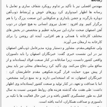
رسانه‌ها
مهندس افضلی نیز با تأکید بر تداوم رویکرد شفاف‌ سازی و تعامل با
رسانه ‌ها اظهار امیدواری کرد روزهای خوش و پُرنشاط ذوب‌آهن
دوباره بازگردد و جشن پایداری و شکوفایی این صنعت بزرگ را با هم
برگزار کنیم. وی افزود : تعدیل نیروی انسانی به هیچ عنوان در ذوب
آهن اصفهان صحت ندارد،این سرمایه عظیم و متخصص در بخش های
مختلف کارخانه با همدلی و هم افزایی، آینده ای روشن را برای
کارخانه به ارمغان می آورند.
ولی شکوهی‌مقدم، مشاور و دستیار ویژه مدیرعامل ذوب‌آهن اصفهان
نیز در این نشست خبری گفت: خبرنگاران اصفهان را باید دلسوزان
واقعی کشور دانست، زیرا صادقانه در کنار صنعت فولاد ایستاده‌اند و از
منافع ملی دفاع می‌کنند. وی تأکید کرد رسانه‌های محلی نیز باید بیش
از پیش مورد حمایت قرار گیرند.شکوهی مقدم خاطرنشان کرد :
خبرنگاران اصفهان، نه کد استخدامی دارند و نه منبع درآمد مشخص،
اما با صداقت و تعهد، در کنار تولید و صنعت کشور ایستاده‌اند.وی اظهار
داشت: طی هفت ماه گذشته هزینه ‌های روابط عمومی نسبت به سال
قبل به ‌طور چشمگیری کاهش یافته و در عین حال فعالیت ‌ها با تکیه بر
دلسوزی و صداقت همکاران، ادامه یافته است.