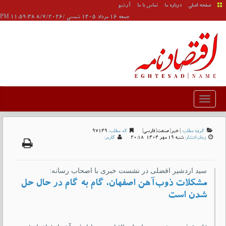
صفحه اصلی
درباره ما
تماس با ما
آرشیو
جمعه 16 مرداد 1405 شمسی /8/7/2026 11:59:38 PM
گروه مطلب:
|
خبر
|
صنعت
|
فارسی
|
کد مطلب:
97149
زمان انتشار:
شنبه 19 مهر 1404-20:18
کاربر:
سید اردشیر افضلی در نشست خبری با اصحاب رسانه:
مشکلات ذوب‌آهن اصفهان، گام‌ به ‌گام در حال حل
شدن است