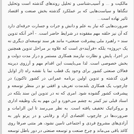
مالکیت و ... و آسیب‌شناسی و تحلیل روندهای گذشته است وتحلیل
تنگناها و سیاست‌هایی که بر عملکرد گذشته بخش صنعت و اقتصاد
تاثیر نهاده است...
ضرورت‌هایی که نیاز به علم و دانش و جرات و جسارت حرفه‌ای دارد
که آن نیز حلقه مهم مفقوده در شرایط حاضر است. - آخر آنکه تدوین
سند « راهبرد ملی پیشرقت صنعتی» مانند هر سند توسعه‌ای دیگری نه
یک «پروژه» بلکه «فرآیند»ی است که علاوه بر مراحل تدوین همچنین
در اجرا، پایش و نظارت نیازمند همکاری مستمر و دراز مدت دولت و
بخش خصوصی است. لذا می‌بایست این اقدام مهم و آرزوی دیرینه
فعالان صنعتی کشور برای وجود یک قطب نما یا نقشه راه (از اوایل
قرن گذشته و تدوین اولین برنامه عمرانی در کشور تاکنون) در
چارچوب یک همکاری بلندمدت تعریف و افقی نو در منظر توسعه و
پیشرفت کشور گشوده شود. امری که نه در تدوین این سند بلکه در
اسناد قبلی نیز کمتر به چشم می‌خورد و این مهم به یک وظیفه اداری
و بروکراتیک تخفیف یافته است. به نظر می‌رسد تا این الزامات و
ضرورت‌ها در چارچوب اقتصادی آزاد و رقابتی و در پرتو باور به
آزادی‌های مشروع فردی و اجتماعی تامین نشود، هر متنی صرفا روی
کاغذ باقی می‌ماند و چرخ صنعت و توسعه صنعتی در دور باطل توسعه