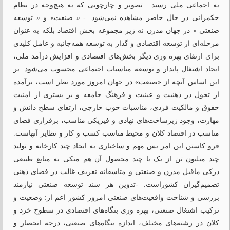
به اجماعی ملی رسید . تصویر و چارچوبی که به هیچ‌وجه در نظام
حکمرانی در حال حاضر مشاهده نمی‌شود. - « صنعت» و « توسعه
صنعتی » در جهان مدرن نه زیر مجموعه بخش اقتصاد بلکه به عنوان
مرحله‌ای از توسعه اقتصادی و گذار به توسعه همه‌جانبه و عامل کلیدی
برای ارتقای بهره وری دیگر بخش‌های اقتصادی و افزایش درآمد ملی،
ایجاد اشتغال پایدار و توسعه مناسبات اجتماعی محسوب می‌شود. بر
این اساس آنچه از «صنعت» در جهان امروز مورد نظر است، برآمده
از تحول در ذهنیت و عینیت و فرهنگ جامعه و بر بستری از امنیت
حقوق و مالکیت فردی، مناسبات خوب خارجی، ارتقای سطح دانش و
مهارت، وجود زیرساخت‌های نهادی و فیزیکی مناسب، برقراری فضای
مناسب در اقتصاد کلان و محیط مناسب کسب و کار و نظایر آنهاست.
فرو کاستن این امر بس مهم و ساختاری به ایجاد چند کارخانه و تولید
چند میلیون تن از یک یا چند محصول آن هم متکی به منابع طبیعی
درکی ماقبل مدرن و صنعتی و متاسفانه تعریف غالب در فضای ذهنی
تصمیم‌گیران کشوراست. -تدوین هر سند توسعه صنعتی نیازمند
بررسی و شناخت واقعیت‌های صنعتی امروز کشور اعم از: وضعیت و
ترکیب اشتغال صنعتی، بهره وری بنگاه‌های اقتصادی در سطوح خرد و
کلان در رشته‌های مختلف، اندازه بنگاه‌های صنعتی، درجه انحصار و