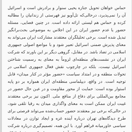
حماس خواهان تحویل جنازه یحیی سنوار و برادرش است و اسرائیل
آن را نمی‌پذیرد، درحالی‌که تل‌آویو نیز فهرستی از زندانیان را مطالبه
کرده و حماس هم لیستی ارائه داده است. در چنین فضایی، مسئله
حضور یا عدم حضور ایران در این اجلاس به موضوعی بحث‌برانگیز
تبدیل شده است. برخی تحلیلگران معتقدند مشارکت ایران می‌تواند به
معنای پذیرش ضمنی اسرائیل تعبیر شود و با مواضع اصولی جمهوری
اسلامی در تضاد باشد. در مقابل، گروهی دیگر بر این باورند که شرکت
ایران در نشست‌های منطقه‌ای لزوماً به معنای به رسمیت شناختن
اسرائیل نیست، بلکه در چارچوب نقش فعال جمهوری اسلامی در
تحولات منطقه و در امتداد سیاست «حضور مؤثر در کنار میدان» قابل
توجیه است. در واقع، دیپلماسی منطقه‌ای ایران همواره بر دو پایه
استوار بوده است: حمایت از محور مقاومت و در عین حال حضور در
مجامع بین‌المللی برای دفاع از منافع ملی. اکنون نیز برخی معتقدند
غیبت ایران ممکن است به معنای واگذاری میدان به رقبا تلقی شود،
در حالی‌که برخی نیز معتقدند حضور حساب‌شده می‌تواند فرصتی برای
طرح دیدگاه‌های تهران درباره آینده غزه و ایجاد توازن در معادلات
سیاسی خاورمیانه فراهم آورد. با این همه، تصمیم‌گیری درباره شرکت