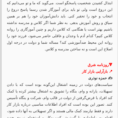
ابتذال کشیدن شخصیت پاسخگو است. می‌گوید که ما و تو می‌دانیم که
این دروغ است ولی تو باید برای آموزگار شدن رسما پاسخ دروغ را
انتخاب و‌ خود را تحقیر کنی. باید دانش‌آموزان خود را هم بر همین
سیاق و روش آموزش بدهی. به نظر شما اگر کلاس و مدرسه نداشته
باشیم بهتر است یا هنگامی که کلاس داریم و چنین آموزگاری را روانه
کلاس کنیم؟ کدام آدم با وجدان و عاقلی حاضر می‌شود، فرزند خود را
روانه این محیط ضدآموزشی کند؟ مساله شما و دولت در درجه اول
اصلاح این است و نه ساختن مدرسه و کلاس.
🔻روزنامه شرق
📍 بازآرایی بازار کار
✍️ حمزه نوذری
سیاست‌های دولت در زمینه اشتغال این‌گونه بوده است که با دادن
تسهیلات، یارانه و وام، بنگاه را تشویق به اشتغال بیشتر کرده یا کمک
کند افراد با قرض‌گرفتن از دولت در قالب وام، شرکت و بنگاه تأسیس
کنند. تصور این بوده است که افراد اطلاعات مناسبی درباره بازار کار
دارند و فقط نیازمند کمک مالی هستند و اگر تسهیلاتی به آنها داده شود،
اقدام به راه‌اندازی یا گسترش کسب‌و‌کار و استخدام نیروی جدید