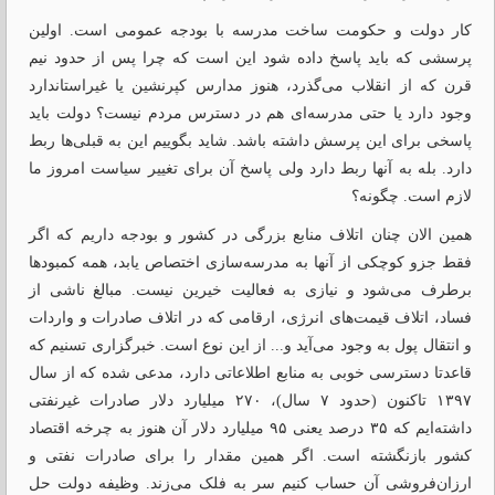
کار دولت و حکومت ساخت مدرسه با بودجه عمومی است. اولین
پرسشی که باید پاسخ داده شود این است که چرا پس از حدود نیم
قرن که از انقلاب می‌گذرد، هنوز مدارس کپرنشین یا غیراستاندارد
وجود دارد یا حتی مدرسه‌ای هم در دسترس مردم نیست؟ دولت باید
پاسخی برای این پرسش داشته باشد. شاید بگوییم این به قبلی‌ها ربط
دارد. بله به آنها ربط دارد ولی پاسخ آن برای تغییر سیاست امروز ما
لازم است. چگونه؟
همین الان چنان اتلاف منابع بزرگی در کشور و بودجه داریم که اگر
فقط جزو کوچکی از آنها به مدرسه‌سازی اختصاص یابد، همه کمبودها
برطرف می‌شود و نیازی به فعالیت خیرین نیست. مبالغ ناشی از
فساد، اتلاف قیمت‌های انرژی، ارقامی که در اتلاف صادرات و واردات
و انتقال پول به وجود می‌آید و... از این نوع است. خبرگزاری تسنیم که
قاعدتا دسترسی خوبی به منابع اطلاعاتی دارد، مدعی شده که از سال
۱۳۹۷ تاکنون (حدود ۷ سال)، ۲۷۰ میلیارد دلار صادرات غیرنفتی
داشته‌ایم که ۳۵ درصد یعنی ۹۵ میلیارد دلار آن هنوز به چرخه اقتصاد
کشور بازنگشته است. اگر همین مقدار را برای صادرات نفتی و
ارزان‌فروشی آن حساب کنیم سر به فلک می‌زند. وظیفه دولت حل