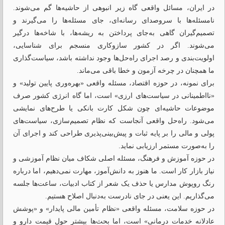
در ایران، مسائل واقعی گاه زیر انبوهی از حاشیه‌ها گم می‌شوند.
نامسئله‌ها با سروصدای رسانه‌ای، جای مسئله‌ها را می‌گیرند و
تصمیم‌گیران گاهی به‌جای پرداختن به ریشه‌ها، با شاخه‌ها درگیر
می‌شوند. اگر در کشور سازوکاری منسجم برای شناسایی،
اولویت‌بندی و رصد اجرای راه‌حل‌ها وجود نداشته باشد، سیاست‌گذاری
ما همچنان در چرخه آزمون و خطا باقی می‌ماند.
برای نمونه، در حوزه اقتصاد، مسئله واقعی «بهره‌وری پایین تولید» و
«نااطمینانی در سیاست‌های ارزی» است، اما گاه انرژی کشور صرف
موضوعات حاشیه‌ای چون شکل کارت بانکی یا طرح‌های نمایشی
می‌شود. راه‌حل واقعی آنجاست که نظام تصمیم‌سازی، سیاست‌های
پولی و مالی را بر پایه ثبات و پیش‌بینی‌پذیری طراحی کند و اجرای آن
را به‌صورت مستمر ارزیابی نماید.
در حوزه آموزش و فرهنگ، مسئله اصلی شکاف میان نظام آموزشی و
نیاز بازار کار است. ما هنوز به دانش‌آموز، مهارت نمی‌دهیم، اما درباره
رنگ روپوش مدارس یا حذف یک شعر از کتاب ادبیات، ساعت‌ها جلسه
می‌گذاریم. این یعنی در جای نادرست به‌دنبال اصلاح هستیم.
در حوزه سلامت، مسئله واقعی «نظام تأمین مالی پایدار» و «پوشش
عادلانه خدمات درمانی» است، اما بحث‌ها بیشتر حول قیمت دارو و