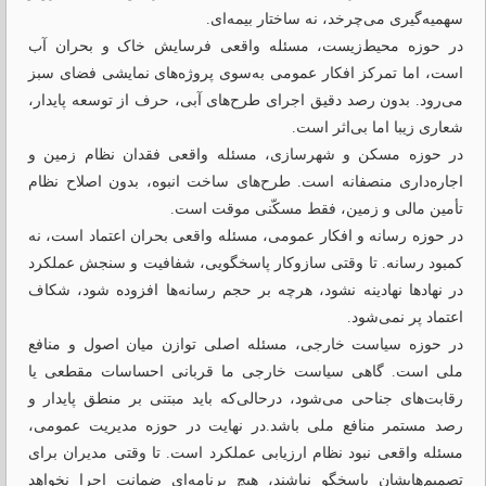
سهمیه‌گیری می‌چرخد، نه ساختار بیمه‌ای.
در حوزه محیط‌زیست، مسئله واقعی فرسایش خاک و بحران آب
است، اما تمرکز افکار عمومی به‌سوی پروژه‌های نمایشی فضای سبز
می‌رود. بدون رصد دقیق اجرای طرح‌های آبی، حرف از توسعه پایدار،
شعاری زیبا اما بی‌اثر است.
در حوزه مسکن و شهرسازی، مسئله واقعی فقدان نظام زمین و
اجاره‌داری منصفانه است. طرح‌های ساخت انبوه، بدون اصلاح نظام
تأمین مالی و زمین، فقط مسکّنی موقت است.
در حوزه رسانه و افکار عمومی، مسئله واقعی بحران اعتماد است، نه
کمبود رسانه. تا وقتی سازوکار پاسخگویی، شفافیت و سنجش عملکرد
در نهادها نهادینه نشود، هرچه بر حجم رسانه‌ها افزوده شود، شکاف
اعتماد پر نمی‌شود.
در حوزه سیاست خارجی، مسئله اصلی توازن میان اصول و منافع
ملی است. گاهی سیاست خارجی ما قربانی احساسات مقطعی یا
رقابت‌های جناحی می‌شود، درحالی‌که باید مبتنی بر منطق پایدار و
رصد مستمر منافع ملی باشد.در نهایت در حوزه مدیریت عمومی،
مسئله واقعی نبود نظام ارزیابی عملکرد است. تا وقتی مدیران برای
تصمیم‌هایشان پاسخگو نباشند، هیچ برنامه‌ای ضمانت اجرا نخواهد