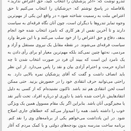
تندرو نوشت که: «اگر پزشکیان را انتخاب کنید، حق اعتراض ندارید.»
بلافاصله در پاسخ نوشتم که: «پزشکیان را انتخاب می‌کنیم تا حق
اعتراض ملت به رسمیت شناخته شود.» در واقع این یکی از مهم‌ترین
وجوه تمایز تندروها با دیگران است، چون آنان نگاه فرقه‌ای به سیاست
دارند و تا آخرین نفس از هر کاری که نامزد انتخاب شده خود انجام
بدهد، دفاع و حق اعتراض را از خود سلب می‌کنند و با این شرط وارد
سیاست فرقه‌ای می‌شوند. در نقطه مقابل یک نیروی مستقل و آزاد و
‌مردمی، نه‌تنها چنین نمی‌کند بلکه مهم‌ترین معیار او برای رأی دادن به
یک نامزد این است که ببیند آن فرد در صورت انتخاب شدن تا چه
اندازه حرمت و احترام آزادی بیان و نقد را پاس می‌دارد. از این نظر
باید انصاف داشت و گفت که آقای پزشکیان نمره بالایی دارد. به
راحتی می‌توانید حرف انتقادی خود را در حضورش بزنید. حتی ممکن
است لحن انتقادی هم تند باشد. تاکنون نشنیده‌ام که از کسی به دلیل
انتقادهایش ناراحت شده باشد یا داوری او درباره افراد، تحت تأثیر نقد
یا مجیزگویی آنان باشد. بنابراین اگر یک مقام مسوول همین یک ویژگی
خوب را داشته باشد، همه را امیدوار می‌کند که خطاهای جاری اصلاح
شود. در این یادداشت می‌خواهم یکی از برنامه‌های وی را نقد کنم.
برنامه ساخت مدرسه بدون بودجه‌های دولتی و با کمک مردم که آغاز