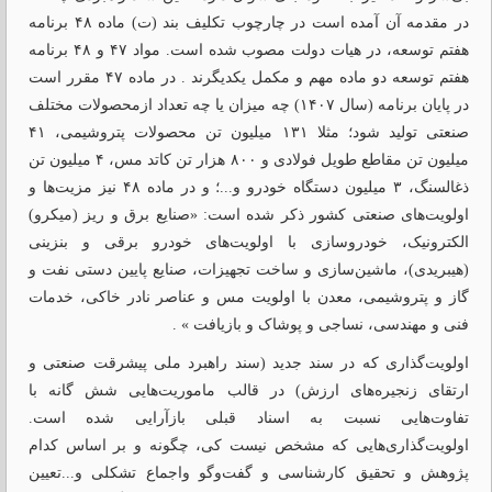
در مقدمه آن آمده است در چارچوب تکلیف بند (ت) ماده ۴۸ برنامه
هفتم توسعه، در هیات دولت مصوب شده است. مواد ۴۷ و ۴۸ برنامه
هفتم توسعه دو ماده مهم و مکمل یکدیگرند . در ماده ۴۷ مقرر است
در پایان برنامه (سال ۱۴۰۷) چه میزان یا چه تعداد ازمحصولات مختلف
صنعتی تولید شود؛ مثلا ۱۳۱ میلیون تن محصولات پتروشیمی، ۴۱
میلیون تن مقاطع طویل فولادی و ۸۰۰ هزار تن کاتد مس، ۴ میلیون تن
ذغالسنگ، ۳ میلیون دستگاه خودرو و...؛ و در ماده ۴۸ نیز مزیت‌ها و
اولویت‌های صنعتی کشور ذکر شده است: «صنایع برق و ریز (میکرو)
الکترونیک، خودروسازی با اولویت‌های خودرو برقی و بنزینی
(هیبریدی)، ماشین‌سازی و ساخت تجهیزات، صنایع پایین دستی نفت و
گاز و پتروشیمی، معدن با اولویت مس و عناصر نادر خاکی، خدمات
فنی و مهندسی، نساجی و پوشاک و بازیافت » .
اولویت‌گذاری که در سند جدید (سند راهبرد ملی پیشرقت صنعتی و
ارتقای زنجیره‌های ارزش) در قالب ماموریت‌هایی شش گانه با
تفاوت‌هایی نسبت به اسناد قبلی بازآرایی شده است.
اولویت‌گذاری‌هایی که مشخص نیست کی، چگونه و بر اساس کدام
پژوهش و تحقیق کارشناسی و گفت‌وگو واجماع تشکلی و...تعیین