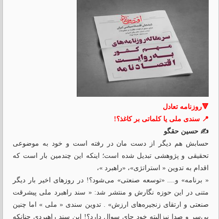
🔻روزنامه تعادل
📍 سندی ملی یا کلماتی بر کاغذ؟!
✍️ حسین حقگو
حسابش هم دیگر از دست مان در رفته است و خود به موضوعی
تحقیقی و پژوهشی تبدیل شده است؛ اینکه این چندمین بار است که
اقدام به تدوین « استراتژی»، «راهبرد »،
« برنامه» و.... «توسعه صنعتی» می‌شود؟! در روزهای اخیر بار دیگر
متنی در این حوزه نگارش و منتشر شد: « سند راهبرد ملی پیشرقت
صنعتی و ارتقای زنجیره‌های ارزش» . تدوین سندی « ملی » اما چنین
بی‌سر و صدا نیزالبته خود جای سوال دارد؟! این سند راهبردی چنانکه