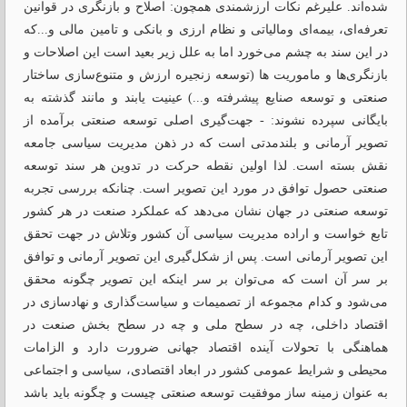
شده‌اند. علیرغم نکات ارزشمندی همچون: اصلاح و بازنگری در قوانین
تعرفه‌ای، بیمه‌ای ومالیاتی و نظام ارزی و بانکی و تامین مالی و...که
در این سند به چشم می‌خورد اما به علل زیر بعید است این اصلاحات و
بازنگری‌ها و ماموریت ها (توسعه زنجیره ارزش و متنوع‌سازی ساختار
صنعتی و توسعه صنایع پیشرفته و...) عینیت یابند و مانند گذشته به
بایگانی سپرده نشوند: - جهت‌گیری اصلی توسعه صنعتی برآمده از
تصویر آرمانی و بلندمدتی است که در ذهن مدیریت سیاسی جامعه
نقش بسته است. لذا اولین نقطه حرکت در تدوین هر سند توسعه
صنعتی حصول توافق در مورد این تصویر است. چنانکه بررسی تجربه
توسعه صنعتی در جهان نشان می‌دهد که عملکرد صنعت در هر کشور
تابع خواست و اراده مدیریت سیاسی آن کشور وتلاش در جهت تحقق
این تصویر آرمانی است. پس از شکل‌گیری این تصویر آرمانی و توافق
بر سر آن است که می‌توان بر سر اینکه این تصویر چگونه محقق
می‌شود و کدام مجموعه از تصمیمات و سیاست‌گذاری و نهادسازی در
اقتصاد داخلی، چه در سطح ملی و چه در سطح بخش صنعت در
هماهنگی با تحولات آینده اقتصاد جهانی ضرورت دارد و الزامات
محیطی و شرایط عمومی کشور در ابعاد اقتصادی، سیاسی و اجتماعی
به عنوان زمینه ساز موفقیت توسعه صنعتی چیست و چگونه باید باشد