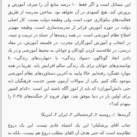
این مسائل است و اگر فقط ۱۰ درصد منابع آن را صرف آموزش و
پرورش کند، هیچ کمبودی در آن نخواهد بود. ساختن مدرسه از طریق
فعالیت‌های نیکوکاری خوب است ولی وظیفه دولت نیست. کار اصلی
دولت در حوزه آموزش فراتر از مدرسه‌سازی است، وظیفه مهم‌تر
اصلاح نظام آموزشی است. در همه زمینه‌ها از جمله در تربیت و تنبیه،
در انتخاب و آموزش آموزگاران مجرب، در فلسفه آموزش، در مفاد
درسی، در علاقه‌مند کردن کودکان و جوانان به محیط آموزشی و در یاد
دادن ابعاد گوناگون «سواد زندگی» یا «مهارت‌های زندگی» تا
توانمندی‌های جوانان برای یک زندگی سالم افزایش یابد. تقریبا در همه
موارد عقبگرد رفته‌ایم. حالا بیایید به آخرین دستاوردهای نظام آموزشی
موجود نگاه کنیم. یکی از سوالات آزمون ضمن خدمت فرهنگیان (نه
حتی دانش‌آموزان) که باید از امور آگاه باشند این است: «کدام کشور
برای اولین ‌بار در دنیا موفق شد، چهار فروند از جنگنده‌های F-۳۵ را
منهدم کند؟»
گزینه‌ها: ۱ـ روسیه ۲ـ کره‌شمالی ۳ـ ایران ۴ـ امریکا
جناب آقای پزشکیان! این یک اشتباه عادی نیست. این یک دروغ
نظام‌مند است که حتی هدف آن القای مطلب دروغ هم نیست، بلکه به