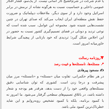
یا عدم شرکت در شرم‌الشیخ کار آسانی نیست. از یک‌سو، فشار افکار
عمومی داخلی و حساسیت نسبت به هرگونه نشانه از نرمش در برابر
اسرائیل وجود دارد و از سوی دیگر، ملاحظات دیپلماتیک و ضرورت
حفظ نقش منطقه‌ای ایران ایجاب می‌کند که صدای تهران در چنین
نشست‌هایی شنیده شود. مجموعه این عوامل، سبب شده است که
نوعی تردید و دودلی در فضای تصمیم‌گیری کشور نسبت به حضور در
این اجلاس شکل گیرد؛ تردیدی که خود بازتابی از پیچیدگی شرایط
خاورمیانه امروز است.
🔻روزنامه رسالت
📍 مسئله‌ها، نامسئله‌ها و غیبت رصد
✍️ مسعود پیرهادی
در هر نظام حکمرانی، تفاوت میان «مسئله» و «نامسئله» مرز میان
پیشرفت و درجا زدن است. کشوری که توان شناسایی دقیق
مسئله‌های واقعی خود را از دست بدهد، هرقدر هم بودجه و شعار
داشته باشد، در باتلاق تصمیم‌های سطحی گرفتار می‌شود. ما امروز نه
با کمبود برنامه، بلکه با کمبود تشخیص روبه‌روایم و این شاید
خطرناک‌ترین کمبود ملی باشد.