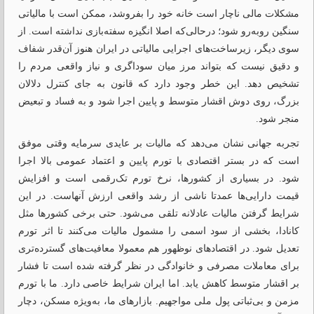
مشکلات مالی ناچار است خانه خود را بفروشد، ممکن است با مالیاتی
سنگین روبه‌رو شود؛ درحالی‌که اصلا انگیزه سفته‌بازی نداشته است. از
سوی دیگر، زیرساخت‌های اجرایی مالیاتی در ایران هنوز آن‌قدر شفاف
و دقیق نیست که بتواند مرز میان سوداگری و نیاز واقعی مردم را
تشخیص دهد. این خطر وجود دارد که قانون به جای کنترل دلالان
بزرگ، روی دوش اقشار متوسط و پایین اجرا شود و به فساد و تبعیض
منجر شود.
تجربه جهانی نشان می‌دهد که مالیات بر عایدی سرمایه وقتی موفق
است که در بستر اقتصادی با تورم پایین و اعتماد عمومی بالا اجرا
شود. در بسیاری از کشورها، نرخ تورم تک‌رقمی است و افزایش
قیمت دارایی‌ها عمدتا ناشی از رشد واقعی ارزش آنهاست. در این
شرایط گرفتن مالیات عادلانه تلقی می‌شود. حتی برخی کشورها مثل
کانادا، بخشی از سود اسمی را مشمول مالیات می‌کنند تا اثر تورم
تعدیل شود. در اقتصادهای نوظهور هم معمولا معافیت‌های گسترده‌تری
برای معاملات مصرفی و خانوادگی در نظر گرفته شده است تا فشار
بر اقشار متوسط کاهش یابد. اما ایران شرایط خاصی دارد. ما با تورم
مزمن و بی‌ثباتی پول ملی مواجهیم. بازارهای ما، به‌ویژه مسکن، دچار