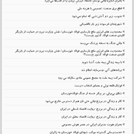
بحرانِ انگیزه؛وقتی نوسانِ جامعه، ارزشِ تپیدن را از قلب‌ها می‌گیرد
قطع برق صنعت؛ تصمیمی با هزینه ملی
جنوب، زیر دو آتش؛شبی که تمام نمی‌شود
شهروندان فرسوده زیر بار نااطمینانی
محدودیت های انرژی مانع بازسازی فولاد خوزستان/ نقش وزارت نیرو در حمایت از بازیگر
کلیدی صنعت فولاد کشور چیست؟
وقتی جنگ به نسخه پزشک می‌رسد
محدودیت های انرژی مانع بازسازی فولاد خوزستان/ نقش وزارت نیرو در حمایت از بازیگر
کلیدی صنعت فولاد کشور چیست؟!
با بیمه زندگی بیمه ملت آشنا شوید
برنامه‌های آتی «وسرمایه» اعلام شد
شرکت بیمه ملت به مجمع عمومی عادی سالیانه می رود
فوتبال،قلعه نوئی و معمای انتخاب درست
شلاق‌ بی‌برقی، بر پیکر خسته‌ از جنگ فولادخوزستان
کار و زندگی در برزخ؛وقتی حتی نان هم از دسترس خارج می‌شود
کار و زندگی در برزخ؛ روایت اقتصاد قسطی در ایران
کار و زندگی در برزخ: روایت اقتصاد معلق در ایران
بحران هویت مدیران ایرانی در عصر هوش مصنوعی
خدمت‌رسانی گسترده موکب شهدای فولاد خوزستان به زائران