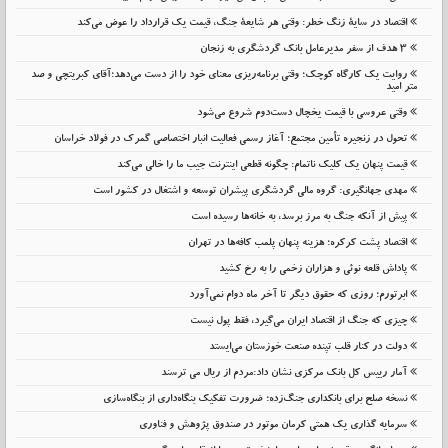
اقتصاد در سایهٔ زنگ خطر: وقتی هر شایعهٔ جنگ، قیمت یک قرارداد را عوض می‌کند
۳ هدف از سفر مدیرعامل بانک گردشگری به زنجان
روایت یک کارگاه کوچک؛ وقتی برنامه‌ریزی معنای خود را از دست می‌دهد؛آقای کبریتچی و صد
متر امید
وقتی عروسی با قیمت یخچال دست‌دوم شروع می‌شود
تحول در زنجیره تأمین مجتمع؛ آغاز رسمی فعالیت انبار اختصاصی گمرک در فولاد خراسان
قیمت پنهان یک کلیک ناتمام: چگونه قطعی اینترنت جیب ما را خالی می‌کند
مهدی جهانگیری: گروه مالی گردشگری پیشران توسعه و اشتغال در کشور است
پیش از آنکه جنگ به مرز برسد، به خانه‌ها رسیده است
اقتصاد پشت کرکره؛ هزینه پنهان پلمب کافه‌ها در تهران
پاداش قلعه نوئی و هزاران زخمی را به رخ کشید
ابرتورم؛ روزی که حقوق دیگر تا آخر ماه دوام نمی‌آورد
چیزی که جنگ از اقتصاد ایران می‌گیرد، فقط پول نیست
دولت در کنار قلب تپنده صنعت خوزستان می‌ایستد
آمار رییس کل بانک مرکزی نشان داد:مردم از ریال می ترسند
نسخه صلح برای بانکداری جنگ‌زده؛ ضرورت تفکیک بنگاه‌داری از بنگاه‌سازی
سرمایه گذاری یک همتی کرمان موتور در صندوق پژوهش و فناوری