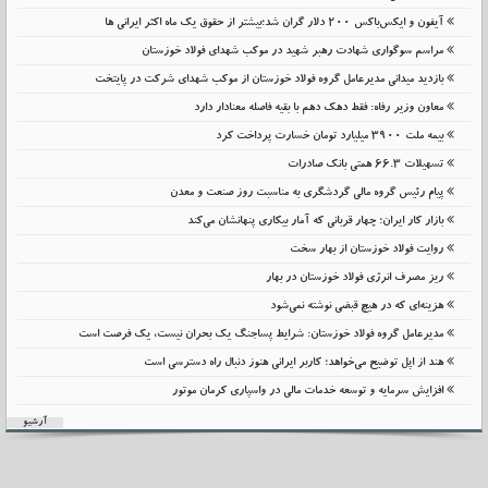
آیفون و ایکس‌باکس ۲۰۰ دلار گران شد؛بیشتر از حقوق یک ماه اکثر ایرانی ها
مراسم سوگواری شهادت رهبر شهید در موکب شهدای فولاد خوزستان
بازدید میدانی مدیرعامل گروه فولاد خوزستان از موکب شهدای شرکت در پایتخت
معاون وزیر رفاه: فقط دهک دهم با بقیه فاصله معنادار دارد
بیمه ملت 3900 میلیارد تومان خسارت پرداخت کرد
تسهیلات 66.3 همتی بانک صادرات
پیام رئیس گروه مالی گردشگری به مناسبت روز صنعت و معدن
بازار کار ایران؛ چهار قربانی که آمار بیکاری پنهانشان می‌کند
روایت فولاد خوزستان از بهار سخت
ریز مصرف انرژی فولاد خوزستان در بهار
هزینه‌ای که در هیچ قبضی نوشته نمی‌شود
مدیرعامل گروه فولاد خوزستان: شرایط پساجنگ یک بحران نیست، یک فرصت است
هند از اپل توضیح می‌خواهد؛ کاربر ایرانی هنوز دنبال راه دسترسی است
افزایش سرمایه و توسعه خدمات مالی در واسپاری کرمان موتور
آرشیو