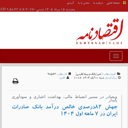
صفحه اصلی
درباره ما
تماس با ما
آرشیو
پنجشنبه 15 مرداد 1405 شمسی /8/6/2026 9:58:42 AM
گروه مطلب:
|
خبر
|
بانک و بیمه
|
فارسی
|
کد مطلب:
98562
زمان انتشار:
شنبه 10 آبان 1404-10:18
کاربر:
وبصادر در مسیر انضباط مالی، بهداشت اعتباری و سودآوری
پایدار
جهش ۸۲درصدی خالص درآمد بانک صادرات
ایران در ۷ ماهه اول ۱۴۰۴