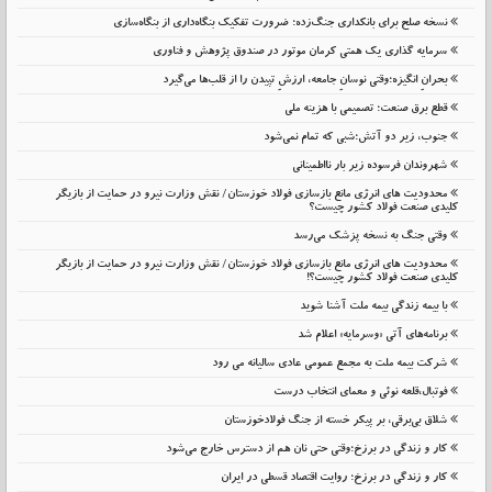
نسخه صلح برای بانکداری جنگ‌زده؛ ضرورت تفکیک بنگاه‌داری از بنگاه‌سازی
سرمایه گذاری یک همتی کرمان موتور در صندوق پژوهش و فناوری
بحرانِ انگیزه؛وقتی نوسانِ جامعه، ارزشِ تپیدن را از قلب‌ها می‌گیرد
قطع برق صنعت؛ تصمیمی با هزینه ملی
جنوب، زیر دو آتش؛شبی که تمام نمی‌شود
شهروندان فرسوده زیر بار نااطمینانی
محدودیت های انرژی مانع بازسازی فولاد خوزستان/ نقش وزارت نیرو در حمایت از بازیگر
کلیدی صنعت فولاد کشور چیست؟
وقتی جنگ به نسخه پزشک می‌رسد
محدودیت های انرژی مانع بازسازی فولاد خوزستان/ نقش وزارت نیرو در حمایت از بازیگر
کلیدی صنعت فولاد کشور چیست؟!
با بیمه زندگی بیمه ملت آشنا شوید
برنامه‌های آتی «وسرمایه» اعلام شد
شرکت بیمه ملت به مجمع عمومی عادی سالیانه می رود
فوتبال،قلعه نوئی و معمای انتخاب درست
شلاق‌ بی‌برقی، بر پیکر خسته‌ از جنگ فولادخوزستان
کار و زندگی در برزخ؛وقتی حتی نان هم از دسترس خارج می‌شود
کار و زندگی در برزخ؛ روایت اقتصاد قسطی در ایران