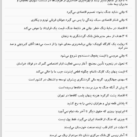
تأکید بر تداوم مسیر رشد و بهره‌گیری حداکثری از ظرفیت‌ها در نشست شورای معاونان و
مدیران بیمه ملت
وقتی «شاید جنگ بشود» تصمیم اقتصادی می‌گیرد
وقتی فشار اقتصادی سبک زندگی را پس می گیرد:جوانان قربانی تورم و بیکاری
اقتصاد در سایهٔ زنگ خطر: وقتی هر شایعهٔ جنگ، قیمت یک قرارداد را عوض می‌کند
۳ هدف از سفر مدیرعامل بانک گردشگری به زنجان
روایت یک کارگاه کوچک؛ وقتی برنامه‌ریزی معنای خود را از دست می‌دهد؛آقای کبریتچی و صد
متر امید
وقتی عروسی با قیمت یخچال دست‌دوم شروع می‌شود
تحول در زنجیره تأمین مجتمع؛ آغاز رسمی فعالیت انبار اختصاصی گمرک در فولاد خراسان
قیمت پنهان یک کلیک ناتمام: چگونه قطعی اینترنت جیب ما را خالی می‌کند
مهدی جهانگیری: گروه مالی گردشگری پیشران توسعه و اشتغال در کشور است
پیش از آنکه جنگ به مرز برسد، به خانه‌ها رسیده است
اقتصاد پشت کرکره؛ هزینه پنهان پلمب کافه‌ها در تهران
پاداش قلعه نوئی و هزاران زخمی را به رخ کشید
ابرتورم؛ روزی که حقوق دیگر تا آخر ماه دوام نمی‌آورد
چیزی که جنگ از اقتصاد ایران می‌گیرد، فقط پول نیست
دولت در کنار قلب تپنده صنعت خوزستان می‌ایستد
آمار رییس کل بانک مرکزی نشان داد:مردم از ریال می ترسند