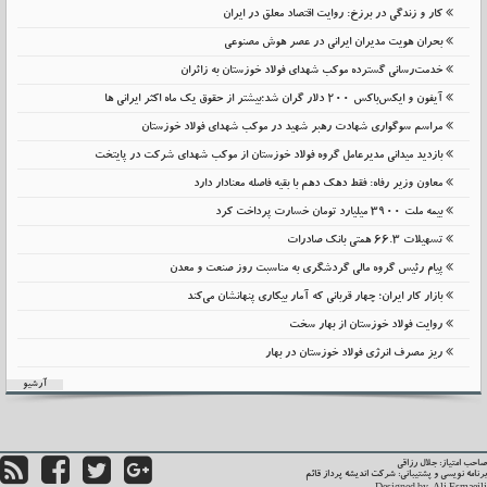
کار و زندگی در برزخ: روایت اقتصاد معلق در ایران
بحران هویت مدیران ایرانی در عصر هوش مصنوعی
خدمت‌رسانی گسترده موکب شهدای فولاد خوزستان به زائران
آیفون و ایکس‌باکس ۲۰۰ دلار گران شد؛بیشتر از حقوق یک ماه اکثر ایرانی ها
مراسم سوگواری شهادت رهبر شهید در موکب شهدای فولاد خوزستان
بازدید میدانی مدیرعامل گروه فولاد خوزستان از موکب شهدای شرکت در پایتخت
معاون وزیر رفاه: فقط دهک دهم با بقیه فاصله معنادار دارد
بیمه ملت 3900 میلیارد تومان خسارت پرداخت کرد
تسهیلات 66.3 همتی بانک صادرات
پیام رئیس گروه مالی گردشگری به مناسبت روز صنعت و معدن
بازار کار ایران؛ چهار قربانی که آمار بیکاری پنهانشان می‌کند
روایت فولاد خوزستان از بهار سخت
ریز مصرف انرژی فولاد خوزستان در بهار
آرشیو
حب امتیاز: جلال رزاقی
نامه نویسی و پشتیبانی:
شرکت اندیشه پرداز قائم