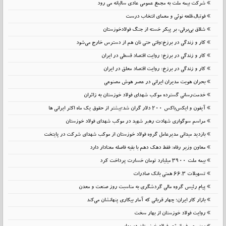
شرکت بیمه ملت به مجمع عمومی عادی سالیانه می رود
فوتبال،قلعه نوئی و معمای انتخاب درست
شلاق‌ بی‌برقی، بر پیکر خسته‌ از جنگ فولادخوزستان
کار و زندگی در برزخ؛وقتی حتی نان هم از دسترس خارج می‌شود
کار و زندگی در برزخ؛ روایت اقتصاد قسطی در ایران
کار و زندگی در برزخ: روایت اقتصاد معلق در ایران
بحران هویت مدیران ایرانی در عصر هوش مصنوعی
خدمت‌رسانی گسترده موکب شهدای فولاد خوزستان به زائران
آیفون و ایکس‌باکس ۲۰۰ دلار گران شد؛بیشتر از حقوق یک ماه اکثر ایرانی ها
مراسم سوگواری شهادت رهبر شهید در موکب شهدای فولاد خوزستان
بازدید میدانی مدیرعامل گروه فولاد خوزستان از موکب شهدای شرکت در پایتخت
معاون وزیر رفاه: فقط دهک دهم با بقیه فاصله معنادار دارد
بیمه ملت 3900 میلیارد تومان خسارت پرداخت کرد
تسهیلات 66.3 همتی بانک صادرات
پیام رئیس گروه مالی گردشگری به مناسبت روز صنعت و معدن
بازار کار ایران؛ چهار قربانی که آمار بیکاری پنهانشان می‌کند
روایت فولاد خوزستان از بهار سخت