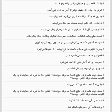
پاداش قلعه نوئی و هزاران زخمی را به رخ کشید
ابرتورم؛ روزی که حقوق دیگر تا آخر ماه دوام نمی‌آورد
چیزی که جنگ از اقتصاد ایران می‌گیرد، فقط پول نیست
دولت در کنار قلب تپنده صنعت خوزستان می‌ایستد
آمار رییس کل بانک مرکزی نشان داد:مردم از ریال می ترسند
نسخه صلح برای بانکداری جنگ‌زده؛ ضرورت تفکیک بنگاه‌داری از بنگاه‌سازی
سرمایه گذاری یک همتی کرمان موتور در صندوق پژوهش و فناوری
بحرانِ انگیزه؛وقتی نوسانِ جامعه، ارزشِ تپیدن را از قلب‌ها می‌گیرد
قطع برق صنعت؛ تصمیمی با هزینه ملی
جنوب، زیر دو آتش؛شبی که تمام نمی‌شود
شهروندان فرسوده زیر بار نااطمینانی
محدودیت های انرژی مانع بازسازی فولاد خوزستان/ نقش وزارت نیرو در حمایت از بازیگر
کلیدی صنعت فولاد کشور چیست؟
وقتی جنگ به نسخه پزشک می‌رسد
محدودیت های انرژی مانع بازسازی فولاد خوزستان/ نقش وزارت نیرو در حمایت از بازیگر
کلیدی صنعت فولاد کشور چیست؟!
با بیمه زندگی بیمه ملت آشنا شوید
برنامه‌های آتی «وسرمایه» اعلام شد