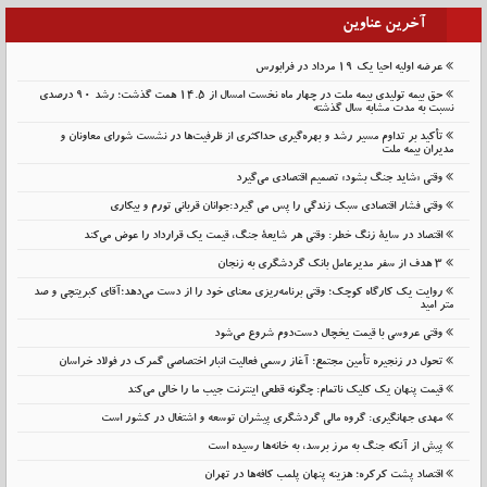
آخرین عناوین
عرضه اولیه احیا یک ۱۹ مرداد در فرابورس
حق بیمه تولیدی بیمه ملت در چهار ماه نخست امسال از 14.5 همت گذشت؛ رشد 90 درصدی
نسبت به مدت مشابه سال گذشته
تأکید بر تداوم مسیر رشد و بهره‌گیری حداکثری از ظرفیت‌ها در نشست شورای معاونان و
مدیران بیمه ملت
وقتی «شاید جنگ بشود» تصمیم اقتصادی می‌گیرد
وقتی فشار اقتصادی سبک زندگی را پس می گیرد:جوانان قربانی تورم و بیکاری
اقتصاد در سایهٔ زنگ خطر: وقتی هر شایعهٔ جنگ، قیمت یک قرارداد را عوض می‌کند
۳ هدف از سفر مدیرعامل بانک گردشگری به زنجان
روایت یک کارگاه کوچک؛ وقتی برنامه‌ریزی معنای خود را از دست می‌دهد؛آقای کبریتچی و صد
متر امید
وقتی عروسی با قیمت یخچال دست‌دوم شروع می‌شود
تحول در زنجیره تأمین مجتمع؛ آغاز رسمی فعالیت انبار اختصاصی گمرک در فولاد خراسان
قیمت پنهان یک کلیک ناتمام: چگونه قطعی اینترنت جیب ما را خالی می‌کند
مهدی جهانگیری: گروه مالی گردشگری پیشران توسعه و اشتغال در کشور است
پیش از آنکه جنگ به مرز برسد، به خانه‌ها رسیده است
اقتصاد پشت کرکره؛ هزینه پنهان پلمب کافه‌ها در تهران