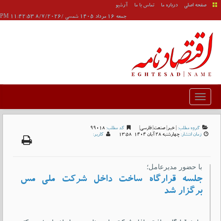
صفحه اصلی
درباره ما
تماس با ما
آرشیو
جمعه 16 مرداد 1405 شمسی /8/7/2026 11:42:53 PM
گروه مطلب:
|
خبر
|
صنعت
|
فارسی
|
کد مطلب:
99018
زمان انتشار:
چهارشنبه 28 آبان 1404-13:58
کاربر:
با حضور مدیرعامل؛
جلسه قرارگاه ساخت داخل شرکت ملی مس
برگزار شد