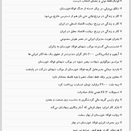
فوتبال،قلعه نوئی و معمای انتخاب درست
شلاق‌ بی‌برقی، بر پیکر خسته‌ از جنگ فولادخوزستان
کار و زندگی در برزخ؛وقتی حتی نان هم از دسترس خارج می‌شود
کار و زندگی در برزخ؛ روایت اقتصاد قسطی در ایران
کار و زندگی در برزخ: روایت اقتصاد معلق در ایران
بحران هویت مدیران ایرانی در عصر هوش مصنوعی
خدمت‌رسانی گسترده موکب شهدای فولاد خوزستان به زائران
آیفون و ایکس‌باکس ۲۰۰ دلار گران شد؛بیشتر از حقوق یک ماه اکثر ایرانی ها
مراسم سوگواری شهادت رهبر شهید در موکب شهدای فولاد خوزستان
بازدید میدانی مدیرعامل گروه فولاد خوزستان از موکب شهدای شرکت در پایتخت
معاون وزیر رفاه: فقط دهک دهم با بقیه فاصله معنادار دارد
بیمه ملت 3900 میلیارد تومان خسارت پرداخت کرد
تسهیلات 66.3 همتی بانک صادرات
پیام رئیس گروه مالی گردشگری به مناسبت روز صنعت و معدن
بازار کار ایران؛ چهار قربانی که آمار بیکاری پنهانشان می‌کند
روایت فولاد خوزستان از بهار سخت
ریز مصرف انرژی فولاد خوزستان در بهار
هزینه‌ای که در هیچ قبضی نوشته نمی‌شود