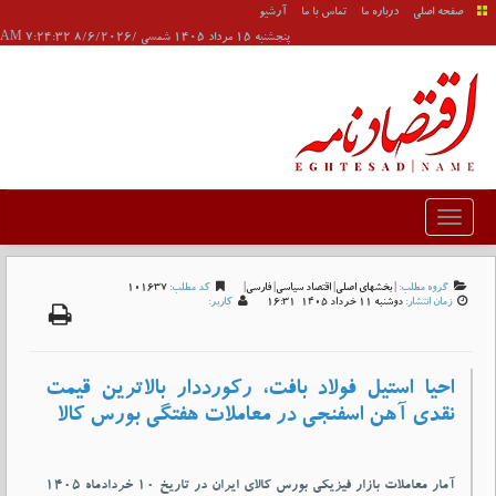
صفحه اصلی
درباره ما
تماس با ما
آرشیو
پنجشنبه 15 مرداد 1405 شمسی /8/6/2026 7:24:32 AM
گروه مطلب:
|
بخشهای اصلی
|
اقتصاد سیاسی
|
فارسی
|
کد مطلب:
101637
زمان انتشار:
دوشنبه 11 خرداد 1405-16:31
کاربر:
احیا استیل فولاد بافت، رکورددار بالاترین قیمت
نقدی آهن اسفنجی در معاملات هفتگی بورس کالا
آمار معاملات بازار فیزیکی بورس کالای ایران در تاریخ ۱۰ خردادماه ۱۴۰۵