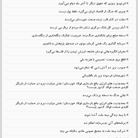
ابرتورم؛ روزی که حقوق دیگر تا آخر ماه دوام نمی‌آورد
چیزی که جنگ از اقتصاد ایران می‌گیرد، فقط پول نیست
دولت در کنار قلب تپنده صنعت خوزستان می‌ایستد
آمار رییس کل بانک مرکزی نشان داد:مردم از ریال می ترسند
نسخه صلح برای بانکداری جنگ‌زده؛ ضرورت تفکیک بنگاه‌داری از بنگاه‌سازی
سرمایه گذاری یک همتی کرمان موتور در صندوق پژوهش و فناوری
بحرانِ انگیزه؛وقتی نوسانِ جامعه، ارزشِ تپیدن را از قلب‌ها می‌گیرد
قطع برق صنعت؛ تصمیمی با هزینه ملی
جنوب، زیر دو آتش؛شبی که تمام نمی‌شود
شهروندان فرسوده زیر بار نااطمینانی
محدودیت های انرژی مانع بازسازی فولاد خوزستان/ نقش وزارت نیرو در حمایت از بازیگر
کلیدی صنعت فولاد کشور چیست؟
وقتی جنگ به نسخه پزشک می‌رسد
محدودیت های انرژی مانع بازسازی فولاد خوزستان/ نقش وزارت نیرو در حمایت از بازیگر
کلیدی صنعت فولاد کشور چیست؟!
با بیمه زندگی بیمه ملت آشنا شوید
برنامه‌های آتی «وسرمایه» اعلام شد
شرکت بیمه ملت به مجمع عمومی عادی سالیانه می رود