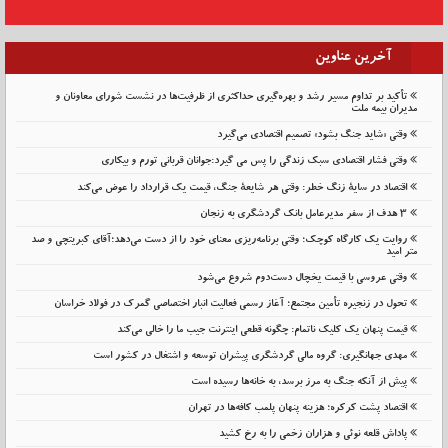
آخرین عناوین
تأکید بر تداوم مسیر رشد و بهره‌گیری حداکثری از ظرفیت‌ها در نشست شورای معاونان و
مدیران بیمه ملت
وقتی «شاید جنگ بشود» تصمیم اقتصادی می‌گیرد
وقتی فشار اقتصادی سبک زندگی را پس می گیرد:جوانان قربانی تورم و بیکاری
اقتصاد در سایهٔ زنگ خطر: وقتی هر شایعهٔ جنگ، قیمت یک قرارداد را عوض می‌کند
۳ هدف از سفر مدیرعامل بانک گردشگری به زنجان
روایت یک کارگاه کوچک؛ وقتی برنامه‌ریزی معنای خود را از دست می‌دهد؛آقای کبریتچی و صد
متر امید
وقتی عروسی با قیمت یخچال دست‌دوم شروع می‌شود
تحول در زنجیره تأمین مجتمع؛ آغاز رسمی فعالیت انبار اختصاصی گمرک در فولاد خراسان
قیمت پنهان یک کلیک ناتمام: چگونه قطعی اینترنت جیب ما را خالی می‌کند
مهدی جهانگیری: گروه مالی گردشگری پیشران توسعه و اشتغال در کشور است
پیش از آنکه جنگ به مرز برسد، به خانه‌ها رسیده است
اقتصاد پشت کرکره؛ هزینه پنهان پلمب کافه‌ها در تهران
پاداش قلعه نوئی و هزاران زخمی را به رخ کشید