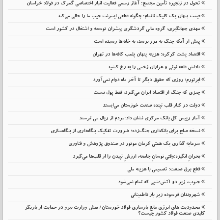
تحول در زنجیره تأمین مجتمع؛ آغاز رسمی فعالیت انبار اختصاصی گمرک در فولاد خراسان
قیمت پنهان یک کلیک ناتمام: چگونه قطعی اینترنت جیب ما را خالی می‌کند
مهدی جهانگیری: گروه مالی گردشگری پیشران توسعه و اشتغال در کشور است
پیش از آنکه جنگ به مرز برسد، به خانه‌ها رسیده است
اقتصاد پشت کرکره؛ هزینه پنهان پلمب کافه‌ها در تهران
پاداش قلعه نوئی و هزاران زخمی را به رخ کشید
ابرتورم؛ روزی که حقوق دیگر تا آخر ماه دوام نمی‌آورد
چیزی که جنگ از اقتصاد ایران می‌گیرد، فقط پول نیست
دولت در کنار قلب تپنده صنعت خوزستان می‌ایستد
آمار رییس کل بانک مرکزی نشان داد:مردم از ریال می ترسند
نسخه صلح برای بانکداری جنگ‌زده؛ ضرورت تفکیک بنگاه‌داری از بنگاه‌سازی
سرمایه گذاری یک همتی کرمان موتور در صندوق پژوهش و فناوری
بحرانِ انگیزه؛وقتی نوسانِ جامعه، ارزشِ تپیدن را از قلب‌ها می‌گیرد
قطع برق صنعت؛ تصمیمی با هزینه ملی
جنوب، زیر دو آتش؛شبی که تمام نمی‌شود
شهروندان فرسوده زیر بار نااطمینانی
محدودیت های انرژی مانع بازسازی فولاد خوزستان/ نقش وزارت نیرو در حمایت از بازیگر
کلیدی صنعت فولاد کشور چیست؟