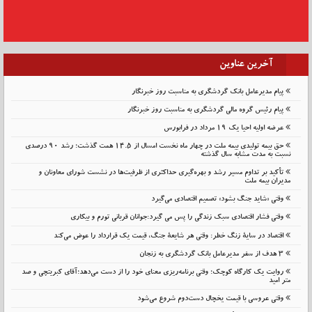
آخرین عناوین
پیام مدیرعامل بانک گردشگری به مناسبت روز خبرنگار
پیام رئیس گروه مالی گردشگری به مناسبت روز خبرنگار
عرضه اولیه احیا یک ۱۹ مرداد در فرابورس
حق بیمه تولیدی بیمه ملت در چهار ماه نخست امسال از 14.5 همت گذشت؛ رشد 90 درصدی
نسبت به مدت مشابه سال گذشته
تأکید بر تداوم مسیر رشد و بهره‌گیری حداکثری از ظرفیت‌ها در نشست شورای معاونان و
مدیران بیمه ملت
وقتی «شاید جنگ بشود» تصمیم اقتصادی می‌گیرد
وقتی فشار اقتصادی سبک زندگی را پس می گیرد:جوانان قربانی تورم و بیکاری
اقتصاد در سایهٔ زنگ خطر: وقتی هر شایعهٔ جنگ، قیمت یک قرارداد را عوض می‌کند
۳ هدف از سفر مدیرعامل بانک گردشگری به زنجان
روایت یک کارگاه کوچک؛ وقتی برنامه‌ریزی معنای خود را از دست می‌دهد؛آقای کبریتچی و صد
متر امید
وقتی عروسی با قیمت یخچال دست‌دوم شروع می‌شود