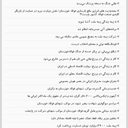
وقتی جنگ به نسخه پزشک می‌رسد
محدودیت های انرژی مانع بازسازی فولاد خوزستان/ نقش وزارت نیرو در حمایت از بازیگر
کلیدی صنعت فولاد کشور چیست؟!
با بیمه زندگی بیمه ملت آشنا شوید
برنامه‌های آتی «وسرمایه» اعلام شد
شرکت بیمه ملت به مجمع عمومی عادی سالیانه می رود
فوتبال،قلعه نوئی و معمای انتخاب درست
شلاق‌ بی‌برقی، بر پیکر خسته‌ از جنگ فولادخوزستان
کار و زندگی در برزخ؛وقتی حتی نان هم از دسترس خارج می‌شود
کار و زندگی در برزخ؛ روایت اقتصاد قسطی در ایران
کار و زندگی در برزخ: روایت اقتصاد معلق در ایران
بحران هویت مدیران ایرانی در عصر هوش مصنوعی
خدمت‌رسانی گسترده موکب شهدای فولاد خوزستان به زائران
آیفون و ایکس‌باکس ۲۰۰ دلار گران شد؛بیشتر از حقوق یک ماه اکثر ایرانی ها
مراسم سوگواری شهادت رهبر شهید در موکب شهدای فولاد خوزستان
بازدید میدانی مدیرعامل گروه فولاد خوزستان از موکب شهدای شرکت در پایتخت
معاون وزیر رفاه: فقط دهک دهم با بقیه فاصله معنادار دارد
بیمه ملت 3900 میلیارد تومان خسارت پرداخت کرد