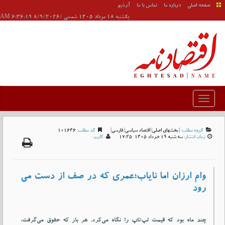
صفحه اصلی
درباره ما
تماس با ما
آرشیو
يکشنبه 18 مرداد 1405 شمسی /8/9/2026 6:36:19 AM
گروه مطلب:
|
بخشهای اصلی
|
اقتصاد سیاسی
|
فارسی
|
کد مطلب:
101646
زمان انتشار:
سه شنبه 19 خرداد 1405-17:25
کاربر:
وام ارزان اما نایاب؛عمری که در صف از دست می
رود
چند ماه بود که قیمت لپ‌تاپ را نگاه می‌کرد. هر بار که حقوق می‌گرفت،