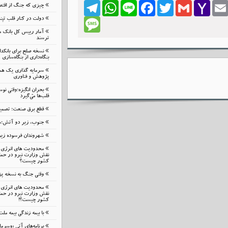
Telegram
WhatsApp
Line
Facebook
Twitter
Gmail
Yahoo
Emai
چیزی که جنگ از اقتصا
Mail
دولت در کنار قلب تپ
Message
آمار رییس کل بانک م
ترسند
نسخه صلح برای بانک
بنگاه‌داری از بنگاه‌سازی
سرمایه گذاری یک هم
پژوهش و فناوری
بحرانِ انگیزه؛وقتی نوس
قلب‌ها می‌گیرد
قطع برق صنعت؛ تصمیمی
جنوب، زیر دو آتش؛شب
شهروندان فرسوده زیر ب
محدودیت های انرژی م
نقش وزارت نیرو در حمای
کشور چیست؟
وقتی جنگ به نسخه پ
محدودیت های انرژی م
نقش وزارت نیرو در حمای
کشور چیست؟!
با بیمه زندگی بیمه مل
برنامه‌های آتی «وسرما