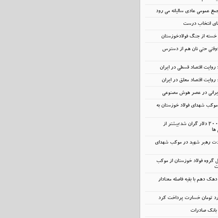
مع عمومی عادی سالیانه می رود
عمای انتخاب درست
ر خسته‌ از جنگ فولادخوزستان
؛وقتی حتی نان هم از دسترس
 روایت اقتصاد قسطی در ایران
 روایت اقتصاد معلق در ایران
ایرانی در عصر هوش مصنوعی
وکب شهدای فولاد خوزستان به
آیفون و ایکس‌باکس ۲۰۰ دلار گران شد؛بیشتر از
 ها
ت رهبر شهید در موکب شهدای
مل گروه فولاد خوزستان از موکب
ت
دهک دهم با بقیه فاصله معنادار