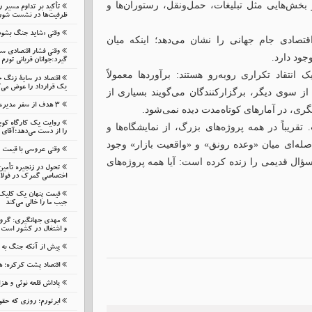
بخش‌هایی مثل تبلیغات، حمل‌ونقل، رستوران‌ها و
تأکید بر تداوم مسیر 
ظرفیت‌ها در نشست شورای
وقتی «شاید جنگ بشود
قتصادی جام جهانی را نشان می‌دهد؛ اینکه میان
وقتی فشار اقتصادی 
جود دارد.
گیرد:جوانان قربانی تورم 
نتقاد تکراری روبه‌رو هستند: برآوردها معمولاً
اقتصاد در سایهٔ زنگ 
یک قرارداد را عوض می‌ک
. از سوی دیگر، برگزارکنندگان می‌گویند بسیاری از
۳ هدف از سفر مدیرعامل بانک گردشگری به زنجان
ری، در آمارهای کوتاه‌مدت دیده نمی‌شود.
روایت یک کارگاه کوچ
ریباً در همه پروژه‌های بزرگ، از نمایشگاه‌ها و
را از دست می‌دهد؛آقای 
اصله‌ای میان «وعده رونق» و «واقعیت بازار» وجود
وقتی عروسی با قیمت
وباره همان سؤال قدیمی را زنده کرده است: آیا همه پروژه‌های
تحول در زنجیره تأمین
اختصاصی گمرک در فولا
قیمت پنهان یک کلیک ن
جیب ما را خالی می‌کند
مهدی جهانگیری: گرو
و اشتغال در کشور است
پیش از آنکه جنگ به م
اقتصاد پشت کرکره؛ هز
پاداش قلعه نوئی و هز
ابرتورم؛ روزی که حقوق