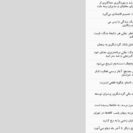
رشد و بهره‌گیری حداکثری از
 معاونان و مدیران بیمه ملت
» تصمیم اقتصادی می‌گیرد
سبک زندگی را پس می
و بیکاری
خطر: وقتی هر شایعهٔ جنگ، قیمت
ند
ک؛ وقتی برنامه‌ریزی معنای خود
کبریتچی و صد متر امید
 یخچال دست‌دوم شروع می‌شود
 مجتمع؛ آغاز رسمی فعالیت انبار
د خراسان
اتمام: چگونه قطعی اینترنت
ه مالی گردشگری پیشران توسعه
رز برسد، به خانه‌ها رسیده است
ینه پنهان پلمب کافه‌ها در تهران
اران زخمی را به رخ کشید
 دیگر تا آخر ماه دوام نمی‌آورد