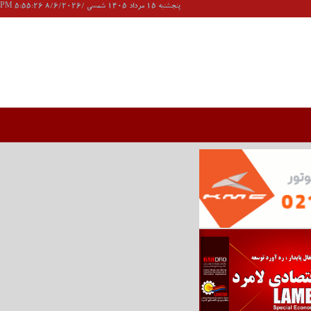
پنجشنبه 15 مرداد 1405 شمسی /8/6/2026 5:55:26 PM