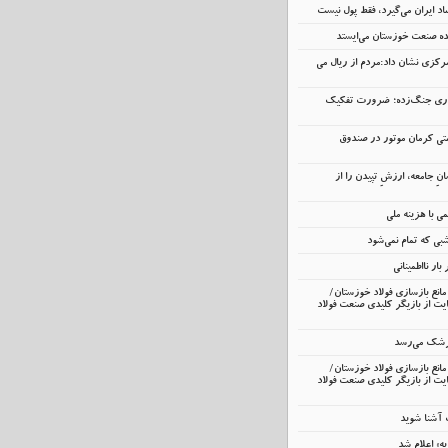
د ایران می‌گیرد، فقط پول نیست
نده صنعت خوزستان می‌ایستد
رکزی نشان داد:مردم از ریال می
داری جنگ‌زده؛ ضرورت تفکیک
تی کرمان موتور در صندوق
انِ جامعه، ارزشِ تپیدن را از
 با هزینه ملی
ی که تمام نمی‌شود
ار نااطمینانی
انع بازسازی فولاد خوزستان/
ت از بازیگر کلیدی صنعت فولاد
زشک می‌رسد
انع بازسازی فولاد خوزستان/
ت از بازیگر کلیدی صنعت فولاد
ت آشنا شوید
یه» اعلام شد