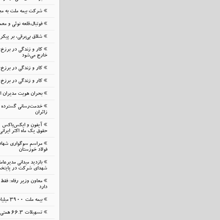
شرکت بیمه ملت به مج
فوتبال،قلعه نوئی و م
شلاق‌ بی‌برقی، بر پیک
کار و زندگی در برزخ
خارج می‌شود
کار و زندگی در برزخ؛
کار و زندگی در برزخ:
بحران هویت مدیران 
خدمت‌رسانی گسترده م
زائران
حقوق یک ماه اکثر ایرانی
مراسم سوگواری شهاد
فولاد خوزستان
بازدید میدانی مدیرعا
شهدای شرکت در پایتخ
معاون وزیر رفاه: فقط 
دارد
بیمه ملت 3900 میلیارد تومان خسارت پرداخت کرد
تسهیلات 66.3 همتی بانک صادرات