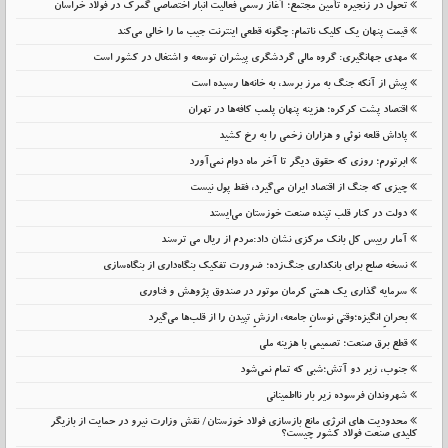
تحول در زنجیره تأمین مجتمع؛ آغاز رسمی فعالیت انبار اختصاصی گمرک در فولاد خراسان
قیمت پنهان یک کلیک ناتمام: چگونه قطعی اینترنت جیب ما را خالی می‌کند
مهدی جهانگیری: گروه مالی گردشگری پیشران توسعه و اشتغال در کشور است
پیش از آنکه جنگ به مرز برسد، به خانه‌ها رسیده است
اقتصاد پشت کرکره؛ هزینه پنهان پلمب کافه‌ها در تهران
پاداش قلعه نوئی و هزاران زخمی را به رخ کشید
ابرتورم؛ روزی که حقوق دیگر تا آخر ماه دوام نمی‌آورد
چیزی که جنگ از اقتصاد ایران می‌گیرد، فقط پول نیست
دولت در کنار قلب تپنده صنعت خوزستان می‌ایستد
آمار رییس کل بانک مرکزی نشان داد:مردم از ریال می ترسند
نسخه صلح برای بانکداری جنگ‌زده؛ ضرورت تفکیک بنگاه‌داری از بنگاه‌سازی
سرمایه گذاری یک همتی کرمان موتور در صندوق پژوهش و فناوری
بحرانِ انگیزه؛وقتی نوسانِ جامعه، ارزشِ تپیدن را از قلب‌ها می‌گیرد
قطع برق صنعت؛ تصمیمی با هزینه ملی
جنوب، زیر دو آتش؛شبی که تمام نمی‌شود
شهروندان فرسوده زیر بار نااطمینانی
محدودیت های انرژی مانع بازسازی فولاد خوزستان/ نقش وزارت نیرو در حمایت از بازیگر
کلیدی صنعت فولاد کشور چیست؟