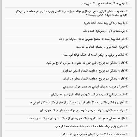
وقتی جنگ به نسخه پزشک می‌رسد
محدودیت های انرژی مانع بازسازی فولاد خوزستان/ نقش وزارت نیرو در حمایت از بازیگر
کلیدی صنعت فولاد کشور چیست؟!
با بیمه زندگی بیمه ملت آشنا شوید
برنامه‌های آتی «وسرمایه» اعلام شد
شرکت بیمه ملت به مجمع عمومی عادی سالیانه می رود
فوتبال،قلعه نوئی و معمای انتخاب درست
شلاق‌ بی‌برقی، بر پیکر خسته‌ از جنگ فولادخوزستان
کار و زندگی در برزخ؛وقتی حتی نان هم از دسترس خارج می‌شود
کار و زندگی در برزخ؛ روایت اقتصاد قسطی در ایران
کار و زندگی در برزخ: روایت اقتصاد معلق در ایران
بحران هویت مدیران ایرانی در عصر هوش مصنوعی
خدمت‌رسانی گسترده موکب شهدای فولاد خوزستان به زائران
آیفون و ایکس‌باکس ۲۰۰ دلار گران شد؛بیشتر از حقوق یک ماه اکثر ایرانی ها
مراسم سوگواری شهادت رهبر شهید در موکب شهدای فولاد خوزستان
بازدید میدانی مدیرعامل گروه فولاد خوزستان از موکب شهدای شرکت در پایتخت
معاون وزیر رفاه: فقط دهک دهم با بقیه فاصله معنادار دارد
بیمه ملت 3900 میلیارد تومان خسارت پرداخت کرد