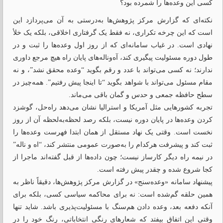
کسی این وعده‌ها را شمرده بود؟
نکته‌ای که گزارش مرکز پژوهش‌ها به‌درستی به آن می‌پردازد این
است که این چرخه تکراری، نه فقط یک گرفتاری اخلاقی، بلکه یک خلأ
نهادی است. در غیاب سامانه‌ای که از روز اول وعده‌ها را ثبت و در
طول دوره مسئولیت پیگیری کند، آه‌وناله‌های پایان راه هیچ مرجع داوری
ندارند؛ نه کسی می‌تواند با عدد و رقم بگوید “وعده محقق نشد”، و نه
مقام مسئول می‌تواند با شواهد بگوید “تا اینجا پیش رفتیم”. همه‌چیز در
سطح حافظه جمعی و حدس و گمان باقی می‌ماند.
تجربه کشورهایی مثل آمریکا و استرالیا نشان می‌دهد راه‌حل، گوشزد
کردن وعده‌ها در پایان دوره نیست، بلکه رصد لحظه‌به‌لحظه آن از روز
نخست است. وقتی یک نهاد مستقل از همان ابتدا فهرست وعده‌ها را
ثبت کند و پیشرفت هرکدام را به‌صورت عمومی منتشر کند، “اه و ناله”
در نیمه راه دیگر کارساز نیست؛ چون داده‌ها از قبل گفته‌اند ماجرا از
کجا شروع شده و چقدر پیش رفته است.
پیشنهاد سامانه «وعده‌سنج» در گزارش مرکز پژوهش‌ها، دقیقاً ناظر به
همین حلقه گم‌شده است: نه برای محاکمه سیاسی کسی، بلکه برای
آنکه دفعه بعد، وعده دادن هم‌سنگ با مسئولیت‌پذیری باشد. شاید تنها
وقتی این اتفاق بیفتد که شعارهای رنگی انتخاباتی، رنگ خود را در