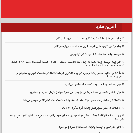
آخرین عناوین
پیام مدیرعامل بانک گردشگری به مناسبت روز خبرنگار
پیام رئیس گروه مالی گردشگری به مناسبت روز خبرنگار
عرضه اولیه احیا یک ۱۹ مرداد در فرابورس
حق بیمه تولیدی بیمه ملت در چهار ماه نخست امسال از 14.5 همت گذشت؛ رشد 90 درصدی
نسبت به مدت مشابه سال گذشته
تأکید بر تداوم مسیر رشد و بهره‌گیری حداکثری از ظرفیت‌ها در نشست شورای معاونان و
مدیران بیمه ملت
وقتی «شاید جنگ بشود» تصمیم اقتصادی می‌گیرد
وقتی فشار اقتصادی سبک زندگی را پس می گیرد:جوانان قربانی تورم و بیکاری
اقتصاد در سایهٔ زنگ خطر: وقتی هر شایعهٔ جنگ، قیمت یک قرارداد را عوض می‌کند
۳ هدف از سفر مدیرعامل بانک گردشگری به زنجان
روایت یک کارگاه کوچک؛ وقتی برنامه‌ریزی معنای خود را از دست می‌دهد؛آقای کبریتچی و صد
متر امید
وقتی عروسی با قیمت یخچال دست‌دوم شروع می‌شود