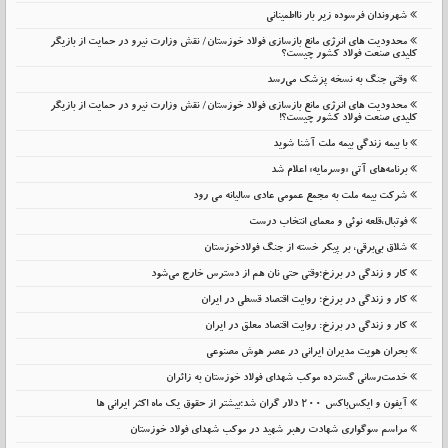
شهروندان فرسوده زیر بار نااطمینانی
محدودیت های انرژی مانع بازسازی فولاد خوزستان/ نقش وزارت نیرو در حمایت از بازیگر
کلیدی صنعت فولاد کشور چیست؟
وقتی جنگ به نسخه پزشک می‌رسد
محدودیت های انرژی مانع بازسازی فولاد خوزستان/ نقش وزارت نیرو در حمایت از بازیگر
کلیدی صنعت فولاد کشور چیست؟!
با بیمه زندگی بیمه ملت آشنا شوید
برنامه‌های آتی «وسرمایه» اعلام شد
شرکت بیمه ملت به مجمع عمومی عادی سالیانه می رود
فوتبال،قلعه نوئی و معمای انتخاب درست
شلاق‌ بی‌برقی، بر پیکر خسته‌ از جنگ فولادخوزستان
کار و زندگی در برزخ؛وقتی حتی نان هم از دسترس خارج می‌شود
کار و زندگی در برزخ؛ روایت اقتصاد قسطی در ایران
کار و زندگی در برزخ: روایت اقتصاد معلق در ایران
بحران هویت مدیران ایرانی در عصر هوش مصنوعی
خدمت‌رسانی گسترده موکب شهدای فولاد خوزستان به زائران
آیفون و ایکس‌باکس ۲۰۰ دلار گران شد؛بیشتر از حقوق یک ماه اکثر ایرانی ها
مراسم سوگواری شهادت رهبر شهید در موکب شهدای فولاد خوزستان