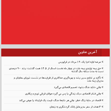
آخرین عناوین
عرضه اولیه احیا یک ۱۹ مرداد در فرابورس
حق بیمه تولیدی بیمه ملت در چهار ماه نخست امسال از 14.5 همت گذشت؛ رشد 90 درصدی
نسبت به مدت مشابه سال گذشته
تأکید بر تداوم مسیر رشد و بهره‌گیری حداکثری از ظرفیت‌ها در نشست شورای معاونان و
مدیران بیمه ملت
وقتی «شاید جنگ بشود» تصمیم اقتصادی می‌گیرد
وقتی فشار اقتصادی سبک زندگی را پس می گیرد:جوانان قربانی تورم و بیکاری
اقتصاد در سایهٔ زنگ خطر: وقتی هر شایعهٔ جنگ، قیمت یک قرارداد را عوض می‌کند
۳ هدف از سفر مدیرعامل بانک گردشگری به زنجان