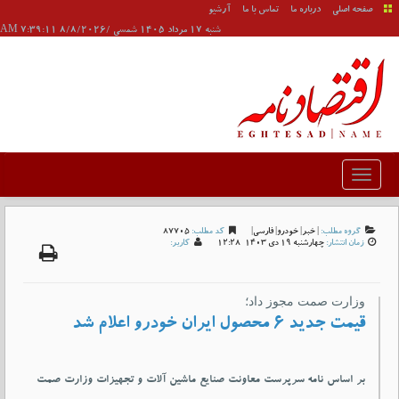
صفحه اصلی
درباره ما
تماس با ما
آرشیو
شنبه 17 مرداد 1405 شمسی /8/8/2026 7:39:11 AM
گروه مطلب:
|
خبر
|
خودرو
|
فارسی
|
کد مطلب:
87705
زمان انتشار:
چهارشنبه 19 دی 1403-12:28
کاربر:
وزارت صمت مجوز داد؛
قیمت جدید ۶ محصول ایران خودرو اعلام شد
بر اساس نامه سرپرست معاونت صنایع ماشین آلات و تجهیزات وزارت صمت