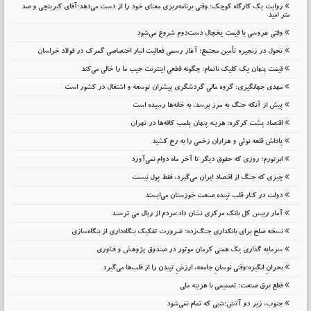
روایت یک کارگاه کوچک؛ وقتی برنامه‌ریزی معنای خود را از دست می‌دهد؛آقای کبریتچی و صد
متر امید
وقتی عروسی با قیمت یخچال دست‌دوم شروع می‌شود
تحول در زنجیره تأمین مجتمع؛ آغاز رسمی فعالیت انبار اختصاصی گمرک در فولاد خراسان
قیمت پنهان یک کلیک ناتمام: چگونه قطعی اینترنت جیب ما را خالی می‌کند
مهدی جهانگیری: گروه مالی گردشگری پیشران توسعه و اشتغال در کشور است
پیش از آنکه جنگ به مرز برسد، به خانه‌ها رسیده است
اقتصاد پشت کرکره؛ هزینه پنهان پلمب کافه‌ها در تهران
پاداش قلعه نوئی و هزاران زخمی را به رخ کشید
ابرتورم؛ روزی که حقوق دیگر تا آخر ماه دوام نمی‌آورد
چیزی که جنگ از اقتصاد ایران می‌گیرد، فقط پول نیست
دولت در کنار قلب تپنده صنعت خوزستان می‌ایستد
آمار رییس کل بانک مرکزی نشان داد:مردم از ریال می ترسند
نسخه صلح برای بانکداری جنگ‌زده؛ ضرورت تفکیک بنگاه‌داری از بنگاه‌سازی
سرمایه گذاری یک همتی کرمان موتور در صندوق پژوهش و فناوری
بحرانِ انگیزه؛وقتی نوسانِ جامعه، ارزشِ تپیدن را از قلب‌ها می‌گیرد
قطع برق صنعت؛ تصمیمی با هزینه ملی
جنوب، زیر دو آتش؛شبی که تمام نمی‌شود