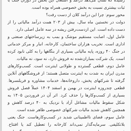
رسیده که نشان می‌دهد درآمد و اشتغال این بخش در دوران جنگ با
ثبات بیشتری نسبت به بخش خصوصی همراه بوده است.
محور سوم: چرا این درآمد کلان از دست رفت؟
دولت در نخستین ماه سال، بیش از ۲۰۳ همت درآمد مالیاتی را از
دست داده است. این ازدست‌رفتن ریشه در سه عامل اصلی دارد.
عامل اول، اصابت مستقیم موشک و بمب به زیرساختهای صنعتی و
اداری است. تخریب هزاران ساختمان، کارخانه، انبار و مرکز خدماتی
در جنگ ۴۰ روزه، پایه مالیاتی بسیاری از بنگاهها را به کلی نابود کرده
است. یک شرکت بمباران‌شده نه فروش دارد، نه سود، نه مالیات.
عامل دوم، قطعی گسترده و طولانی اینترنت است. کسب‌وکارهای
مدرن ایران به شدت به اینترنت متصل هستند؛ از فروشگاههای آنلاین
گرفته تا شرکتهای پخش، داروخانه‌ها، خدمات مشاوره و فریلنسرها.
قطعی چندروزه اینترنت در بهمن و اسفند ۱۴۰۴ عملاً فصل فروش
بسیاری از کسب‌وکارها را حذف کرد. اثر آن در فروردین ۱۴۰۵ به
شکل سقوط مالیات مشاغل آزاد با نزدیک به ۴۰ درصد کاهش و
همچنین کاهش شدید مالیات شرکتهای خصوصی ظاهر شده است.
عامل سوم، فضای نااطمینانی شدید در کسب‌وکارهاست. جنگ یعنی
بلاتکلیفی. سرمایه‌گذار نمی‌داند کارخانه را تعطیل کند یا افتتاح.