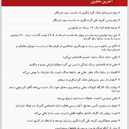
آخرین عناوین
پیام مدیرعامل بانک گردشگری به مناسبت روز خبرنگار
پیام رئیس گروه مالی گردشگری به مناسبت روز خبرنگار
عرضه اولیه احیا یک ۱۹ مرداد در فرابورس
حق بیمه تولیدی بیمه ملت در چهار ماه نخست امسال از 14.5 همت گذشت؛ رشد 90 درصدی
نسبت به مدت مشابه سال گذشته
تأکید بر تداوم مسیر رشد و بهره‌گیری حداکثری از ظرفیت‌ها در نشست شورای معاونان و
مدیران بیمه ملت
وقتی «شاید جنگ بشود» تصمیم اقتصادی می‌گیرد
وقتی فشار اقتصادی سبک زندگی را پس می گیرد:جوانان قربانی تورم و بیکاری
اقتصاد در سایهٔ زنگ خطر: وقتی هر شایعهٔ جنگ، قیمت یک قرارداد را عوض می‌کند
۳ هدف از سفر مدیرعامل بانک گردشگری به زنجان
روایت یک کارگاه کوچک؛ وقتی برنامه‌ریزی معنای خود را از دست می‌دهد؛آقای کبریتچی و صد
متر امید
وقتی عروسی با قیمت یخچال دست‌دوم شروع می‌شود
تحول در زنجیره تأمین مجتمع؛ آغاز رسمی فعالیت انبار اختصاصی گمرک در فولاد خراسان
قیمت پنهان یک کلیک ناتمام: چگونه قطعی اینترنت جیب ما را خالی می‌کند
مهدی جهانگیری: گروه مالی گردشگری پیشران توسعه و اشتغال در کشور است
پیش از آنکه جنگ به مرز برسد، به خانه‌ها رسیده است