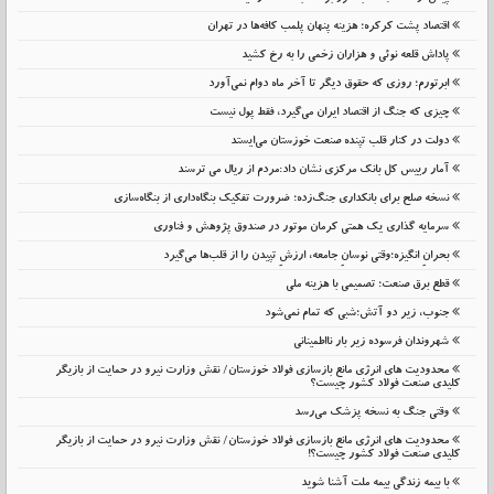
اقتصاد پشت کرکره؛ هزینه پنهان پلمب کافه‌ها در تهران
پاداش قلعه نوئی و هزاران زخمی را به رخ کشید
ابرتورم؛ روزی که حقوق دیگر تا آخر ماه دوام نمی‌آورد
چیزی که جنگ از اقتصاد ایران می‌گیرد، فقط پول نیست
دولت در کنار قلب تپنده صنعت خوزستان می‌ایستد
آمار رییس کل بانک مرکزی نشان داد:مردم از ریال می ترسند
نسخه صلح برای بانکداری جنگ‌زده؛ ضرورت تفکیک بنگاه‌داری از بنگاه‌سازی
سرمایه گذاری یک همتی کرمان موتور در صندوق پژوهش و فناوری
بحرانِ انگیزه؛وقتی نوسانِ جامعه، ارزشِ تپیدن را از قلب‌ها می‌گیرد
قطع برق صنعت؛ تصمیمی با هزینه ملی
جنوب، زیر دو آتش؛شبی که تمام نمی‌شود
شهروندان فرسوده زیر بار نااطمینانی
محدودیت های انرژی مانع بازسازی فولاد خوزستان/ نقش وزارت نیرو در حمایت از بازیگر
کلیدی صنعت فولاد کشور چیست؟
وقتی جنگ به نسخه پزشک می‌رسد
محدودیت های انرژی مانع بازسازی فولاد خوزستان/ نقش وزارت نیرو در حمایت از بازیگر
کلیدی صنعت فولاد کشور چیست؟!
با بیمه زندگی بیمه ملت آشنا شوید