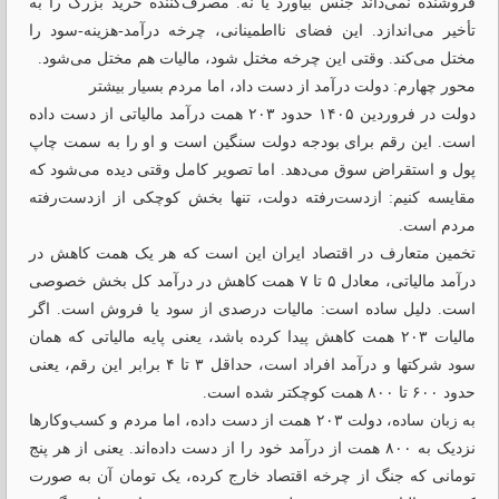
فروشنده نمی‌داند جنس بیاورد یا نه. مصرف‌کننده خرید بزرگ را به
تأخیر می‌اندازد. این فضای نااطمینانی، چرخه درآمد-هزینه-سود را
مختل می‌کند. وقتی این چرخه مختل شود، مالیات هم مختل می‌شود.
محور چهارم: دولت درآمد از دست داد، اما مردم بسیار بیشتر
دولت در فروردین ۱۴۰۵ حدود ۲۰۳ همت درآمد مالیاتی از دست داده
است. این رقم برای بودجه دولت سنگین است و او را به سمت چاپ
پول و استقراض سوق می‌دهد. اما تصویر کامل وقتی دیده می‌شود که
مقایسه کنیم: ازدست‌رفته دولت، تنها بخش کوچکی از ازدست‌رفته
مردم است.
تخمین متعارف در اقتصاد ایران این است که هر یک همت کاهش در
درآمد مالیاتی، معادل ۵ تا ۷ همت کاهش در درآمد کل بخش خصوصی
است. دلیل ساده است: مالیات درصدی از سود یا فروش است. اگر
مالیات ۲۰۳ همت کاهش پیدا کرده باشد، یعنی پایه مالیاتی که همان
سود شرکتها و درآمد افراد است، حداقل ۳ تا ۴ برابر این رقم، یعنی
حدود ۶۰۰ تا ۸۰۰ همت کوچکتر شده است.
به زبان ساده، دولت ۲۰۳ همت از دست داده، اما مردم و کسب‌وکارها
نزدیک به ۸۰۰ همت از درآمد خود را از دست داده‌اند. یعنی از هر پنج
تومانی که جنگ از چرخه اقتصاد خارج کرده، یک تومان آن به صورت