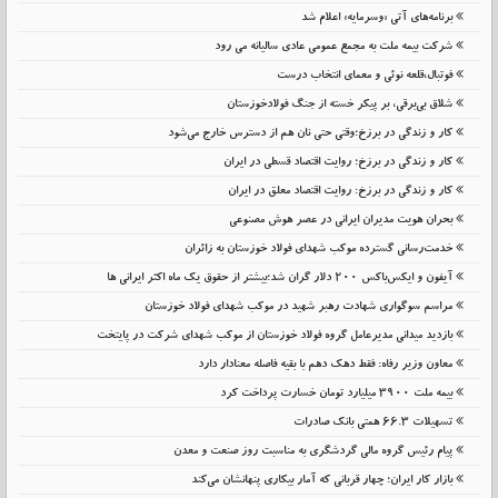
برنامه‌های آتی «وسرمایه» اعلام شد
شرکت بیمه ملت به مجمع عمومی عادی سالیانه می رود
فوتبال،قلعه نوئی و معمای انتخاب درست
شلاق‌ بی‌برقی، بر پیکر خسته‌ از جنگ فولادخوزستان
کار و زندگی در برزخ؛وقتی حتی نان هم از دسترس خارج می‌شود
کار و زندگی در برزخ؛ روایت اقتصاد قسطی در ایران
کار و زندگی در برزخ: روایت اقتصاد معلق در ایران
بحران هویت مدیران ایرانی در عصر هوش مصنوعی
خدمت‌رسانی گسترده موکب شهدای فولاد خوزستان به زائران
آیفون و ایکس‌باکس ۲۰۰ دلار گران شد؛بیشتر از حقوق یک ماه اکثر ایرانی ها
مراسم سوگواری شهادت رهبر شهید در موکب شهدای فولاد خوزستان
بازدید میدانی مدیرعامل گروه فولاد خوزستان از موکب شهدای شرکت در پایتخت
معاون وزیر رفاه: فقط دهک دهم با بقیه فاصله معنادار دارد
بیمه ملت 3900 میلیارد تومان خسارت پرداخت کرد
تسهیلات 66.3 همتی بانک صادرات
پیام رئیس گروه مالی گردشگری به مناسبت روز صنعت و معدن
بازار کار ایران؛ چهار قربانی که آمار بیکاری پنهانشان می‌کند