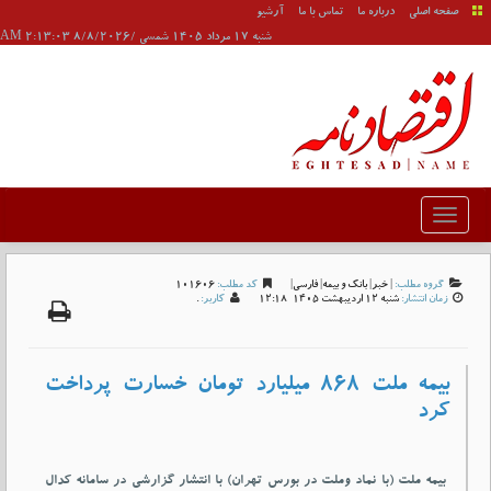
صفحه اصلی
درباره ما
تماس با ما
آرشیو
شنبه 17 مرداد 1405 شمسی /8/8/2026 2:13:03 AM
گروه مطلب:
|
خبر
|
بانک و بیمه
|
فارسی
|
کد مطلب:
101606
زمان انتشار:
شنبه 12 ارديبهشت 1405-12:18
کاربر:
.
بیمه ملت 868 میلیارد تومان خسارت پرداخت
کرد
بیمه ملت (با نماد وملت در بورس تهران) با انتشار گزارشی در سامانه کدال