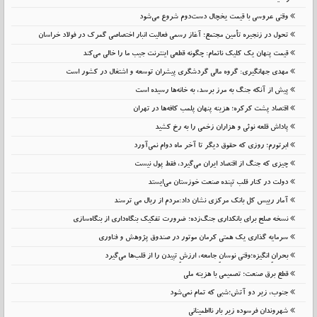
وقتی عروسی با قیمت یخچال دست‌دوم شروع می‌شود
تحول در زنجیره تأمین مجتمع؛ آغاز رسمی فعالیت انبار اختصاصی گمرک در فولاد خراسان
قیمت پنهان یک کلیک ناتمام: چگونه قطعی اینترنت جیب ما را خالی می‌کند
مهدی جهانگیری: گروه مالی گردشگری پیشران توسعه و اشتغال در کشور است
پیش از آنکه جنگ به مرز برسد، به خانه‌ها رسیده است
اقتصاد پشت کرکره؛ هزینه پنهان پلمب کافه‌ها در تهران
پاداش قلعه نوئی و هزاران زخمی را به رخ کشید
ابرتورم؛ روزی که حقوق دیگر تا آخر ماه دوام نمی‌آورد
چیزی که جنگ از اقتصاد ایران می‌گیرد، فقط پول نیست
دولت در کنار قلب تپنده صنعت خوزستان می‌ایستد
آمار رییس کل بانک مرکزی نشان داد:مردم از ریال می ترسند
نسخه صلح برای بانکداری جنگ‌زده؛ ضرورت تفکیک بنگاه‌داری از بنگاه‌سازی
سرمایه گذاری یک همتی کرمان موتور در صندوق پژوهش و فناوری
بحرانِ انگیزه؛وقتی نوسانِ جامعه، ارزشِ تپیدن را از قلب‌ها می‌گیرد
قطع برق صنعت؛ تصمیمی با هزینه ملی
جنوب، زیر دو آتش؛شبی که تمام نمی‌شود
شهروندان فرسوده زیر بار نااطمینانی