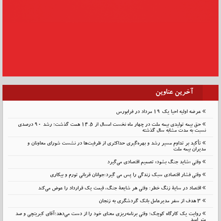
آخرین عناوین
عرضه اولیه احیا یک ۱۹ مرداد در فرابورس
حق بیمه تولیدی بیمه ملت در چهار ماه نخست امسال از 14.5 همت گذشت؛ رشد 90 درصدی
نسبت به مدت مشابه سال گذشته
تأکید بر تداوم مسیر رشد و بهره‌گیری حداکثری از ظرفیت‌ها در نشست شورای معاونان و
مدیران بیمه ملت
وقتی «شاید جنگ بشود» تصمیم اقتصادی می‌گیرد
وقتی فشار اقتصادی سبک زندگی را پس می گیرد:جوانان قربانی تورم و بیکاری
اقتصاد در سایهٔ زنگ خطر: وقتی هر شایعهٔ جنگ، قیمت یک قرارداد را عوض می‌کند
۳ هدف از سفر مدیرعامل بانک گردشگری به زنجان
روایت یک کارگاه کوچک؛ وقتی برنامه‌ریزی معنای خود را از دست می‌دهد؛آقای کبریتچی و صد
متر امید