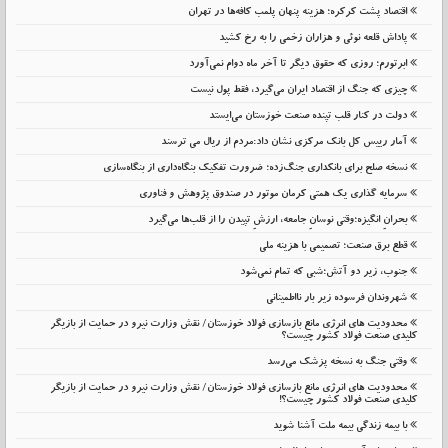
اقتصاد پشت کرکره؛ هزینه پنهان پلمب کافه‌ها در تهران
پاداش قلعه نوئی و هزاران زخمی را به رخ کشید
ابرتورم؛ روزی که حقوق دیگر تا آخر ماه دوام نمی‌آورد
چیزی که جنگ از اقتصاد ایران می‌گیرد، فقط پول نیست
دولت در کنار قلب تپنده صنعت خوزستان می‌ایستد
آمار رییس کل بانک مرکزی نشان داد:مردم از ریال می ترسند
نسخه صلح برای بانکداری جنگ‌زده؛ ضرورت تفکیک بنگاه‌داری از بنگاه‌سازی
سرمایه گذاری یک همتی کرمان موتور در صندوق پژوهش و فناوری
بحرانِ انگیزه؛وقتی نوسانِ جامعه، ارزشِ تپیدن را از قلب‌ها می‌گیرد
قطع برق صنعت؛ تصمیمی با هزینه ملی
جنوب، زیر دو آتش؛شبی که تمام نمی‌شود
شهروندان فرسوده زیر بار نااطمینانی
محدودیت های انرژی مانع بازسازی فولاد خوزستان/ نقش وزارت نیرو در حمایت از بازیگر
کلیدی صنعت فولاد کشور چیست؟
وقتی جنگ به نسخه پزشک می‌رسد
محدودیت های انرژی مانع بازسازی فولاد خوزستان/ نقش وزارت نیرو در حمایت از بازیگر
کلیدی صنعت فولاد کشور چیست؟!
با بیمه زندگی بیمه ملت آشنا شوید