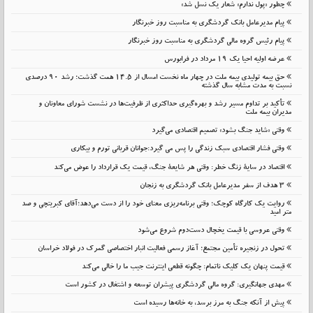
چطور «پول ندارم» شعار یک نسل شد»
پیام مدیرعامل بانک گردشگری به مناسبت روز خبرنگار
پیام رئیس گروه مالی گردشگری به مناسبت روز خبرنگار
عرضه اولیه احیا یک ۱۹ مرداد در فرابورس
حق بیمه تولیدی بیمه ملت در چهار ماه نخست امسال از 14.5 همت گذشت؛ رشد 90 درصدی
نسبت به مدت مشابه سال گذشته
تأکید بر تداوم مسیر رشد و بهره‌گیری حداکثری از ظرفیت‌ها در نشست شورای معاونان و
مدیران بیمه ملت
وقتی «شاید جنگ بشود» تصمیم اقتصادی می‌گیرد
وقتی فشار اقتصادی سبک زندگی را پس می گیرد:جوانان قربانی تورم و بیکاری
اقتصاد در سایهٔ زنگ خطر: وقتی هر شایعهٔ جنگ، قیمت یک قرارداد را عوض می‌کند
۳ هدف از سفر مدیرعامل بانک گردشگری به زنجان
روایت یک کارگاه کوچک؛ وقتی برنامه‌ریزی معنای خود را از دست می‌دهد؛آقای کبریتچی و صد
متر امید
وقتی عروسی با قیمت یخچال دست‌دوم شروع می‌شود
تحول در زنجیره تأمین مجتمع؛ آغاز رسمی فعالیت انبار اختصاصی گمرک در فولاد خراسان
قیمت پنهان یک کلیک ناتمام: چگونه قطعی اینترنت جیب ما را خالی می‌کند
مهدی جهانگیری: گروه مالی گردشگری پیشران توسعه و اشتغال در کشور است
پیش از آنکه جنگ به مرز برسد، به خانه‌ها رسیده است