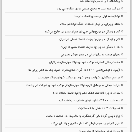
برنامه‌های آتی «وسرمایه» اعلام شد
شرکت بیمه ملت به مجمع عمومی عادی سالیانه می رود
فوتبال،قلعه نوئی و معمای انتخاب درست
شلاق‌ بی‌برقی، بر پیکر خسته‌ از جنگ فولادخوزستان
کار و زندگی در برزخ؛وقتی حتی نان هم از دسترس خارج می‌شود
کار و زندگی در برزخ؛ روایت اقتصاد قسطی در ایران
کار و زندگی در برزخ: روایت اقتصاد معلق در ایران
بحران هویت مدیران ایرانی در عصر هوش مصنوعی
خدمت‌رسانی گسترده موکب شهدای فولاد خوزستان به زائران
آیفون و ایکس‌باکس ۲۰۰ دلار گران شد؛بیشتر از حقوق یک ماه اکثر ایرانی ها
مراسم سوگواری شهادت رهبر شهید در موکب شهدای فولاد خوزستان
بازدید میدانی مدیرعامل گروه فولاد خوزستان از موکب شهدای شرکت در پایتخت
معاون وزیر رفاه: فقط دهک دهم با بقیه فاصله معنادار دارد
بیمه ملت 3900 میلیارد تومان خسارت پرداخت کرد
تسهیلات 66.3 همتی بانک صادرات
پیام رئیس گروه مالی گردشگری به مناسبت روز صنعت و معدن
بازار کار ایران؛ چهار قربانی که آمار بیکاری پنهانشان می‌کند
روایت فولاد خوزستان از بهار سخت