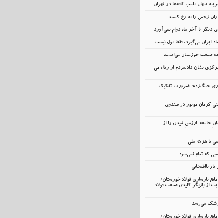
ینه پنهان پلمب کافه‌ها در تهران
اران زخمی را به رخ کشید
 دیگر تا آخر ماه دوام نمی‌آورد
د ایران می‌گیرد، فقط پول نیست
نده صنعت خوزستان می‌ایستد
رکزی نشان داد:مردم از ریال می
داری جنگ‌زده؛ ضرورت تفکیک
تی کرمان موتور در صندوق
انِ جامعه، ارزشِ تپیدن را از
 با هزینه ملی
ی که تمام نمی‌شود
ار نااطمینانی
انع بازسازی فولاد خوزستان/
ت از بازیگر کلیدی صنعت فولاد
زشک می‌رسد
انع بازسازی فولاد خوزستان/