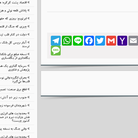
اقتصاد پشت کرکره؛ هز
پاداش قلعه نوئی و هز
ابرتورم؛ روزی که حقوق
چیزی که جنگ از اقتصا
دولت در کنار قلب تپ
Telegram
WhatsApp
Line
Facebook
Twitter
Gmail
Yahoo
Emai
Mail
آمار رییس کل بانک م
ترسند
Message
نسخه صلح برای بانک
بنگاه‌داری از بنگاه‌سازی
سرمایه گذاری یک هم
پژوهش و فناوری
بحرانِ انگیزه؛وقتی نوس
قلب‌ها می‌گیرد
قطع برق صنعت؛ تصمیمی
جنوب، زیر دو آتش؛شب
شهروندان فرسوده زیر ب
محدودیت های انرژی م
نقش وزارت نیرو در حمای
کشور چیست؟
وقتی جنگ به نسخه پ
محدودیت های انرژی م