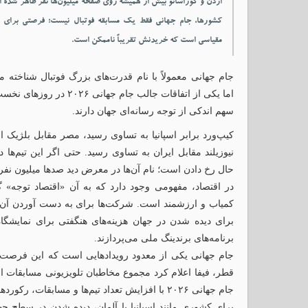
اردن و کوراسائو بیش از همیشه روی صفحه میلیون‌ها نفر ظاهر شده ا
کشورها، جام جهانی فقط یک مسابقه فوتبال نیست؛ فرصتی برای 
مقیاسی است که خریدنش تقریباً ناممکن است.
جام جهانی معمولاً با نام قدرت‌های بزرگ فوتبال شناخته می
اما یکی از اتفاقات جالب 
سهم اندکی از توجه رسانه‌ای جهان دارند.
کیپ‌ورد برابر اسپانیا به تساوی رسید، مصر مقابل بلژیک 
نیوزیلند مقابل ایران به تساوی رسید. حتی اگر این تیم‌ها د
حال رخ دادن است؛ نام آن‌ها در معرض دید صدها میلیون نفر
در اقتصاد، مفهومی وجود دارد که به آن «اقتصاد توجه» 
کمیاب و ارزشمند است. شرکت‌ها برای به دست آوردن آن می
برای دیده شدن در جهان هزینه‌های هنگفتی برای نمایشگاه‌
برنامه‌های برندینگ ملی می‌پردازند.
جام جهانی ۲۰۲۶ با افزایش تعداد تیم‌ها و مسابقات، رکوردهای جدیدی در تعداد بینندگان ثبت کند.
برای کشوری مانند اسپانیا یا آلمان، دیده شدن در سطح جها