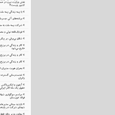
نقش وزارت نیرو در حمای
کشور چیست؟!
با بیمه زندگی بیمه مل
برنامه‌های آتی «وسرما
شرکت بیمه ملت به مج
فوتبال،قلعه نوئی و م
شلاق‌ بی‌برقی، بر پیک
کار و زندگی در برزخ
خارج می‌شود
کار و زندگی در برزخ؛
کار و زندگی در برزخ:
بحران هویت مدیران 
خدمت‌رسانی گسترده م
زائران
حقوق یک ماه اکثر ایرانی
مراسم سوگواری شهاد
فولاد خوزستان
بازدید میدانی مدیرعا
شهدای شرکت در پایتخ
معاون وزیر رفاه: فقط 