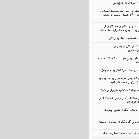
ملت در چهار ماه نخست امسال از
14.5 همت گذشت؛ رشد 90 درصدی نسبت به مدت
رشد و بهره‌گیری حداکثری از
 معاونان و مدیران بیمه ملت
» تصمیم اقتصادی می‌گیرد
سبک زندگی را پس می
و بیکاری
خطر: وقتی هر شایعهٔ جنگ، قیمت
ند
ک؛ وقتی برنامه‌ریزی معنای خود
کبریتچی و صد متر امید
 یخچال دست‌دوم شروع می‌شود
 مجتمع؛ آغاز رسمی فعالیت انبار
د خراسان
اتمام: چگونه قطعی اینترنت
ه مالی گردشگری پیشران توسعه
رز برسد، به خانه‌ها رسیده است