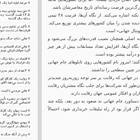
عرضه اولیه احیا یک ۱۹ مرداد در فرابورس
بزرگ‌ترین فرصت رسانه‌ای تاریخ معاصرشان باشد.
حق بیمه تولیدی بیمه 
طرفداران افزایش تعداد تیم‌های جام جهانی دقیقاً به همین نکته اشاره می‌کنند. از نگاه آن‌ها، فرمت ۴۸ تیمی
مشابه سال گذشته
یده شدن را میان کشورهای بیشتری توزیع می‌کند.
تأکید بر تداوم مسیر 
وتبال جهانی» است.
ظرفیت‌ها در نشست شورای
 توجه اصلی همچنان نصیب قدرت‌های بزرگ می‌شود و
وقتی «شاید جنگ بشود
گاه آن‌ها، افزایش تعداد مسابقات بیش از هر چیز
وقتی فشار اقتصادی 
گیرد:جوانان قربانی تورم 
 درآمد بیشتر بوده است.
اقتصاد در سایهٔ زنگ 
 کنند؛ امروز نام کشورهایی روی تابلوهای جام جهانی
یک قرارداد را عوض می‌ک
ر چنین سطحی را نداشتند.
۳ هدف از سفر مدیرعامل بانک گردشگری به زنجان
 در جهانی که رقابت بر سر توجه روزبه‌روز شدیدتر
روایت یک کارگاه کوچ
را از دست می‌دهد؛آقای 
ن‌طور که شرکت‌ها برای جلب نگاه مشتریان رقابت
وقتی عروسی با قیمت
ران و افکار عمومی جهان رقابت دارند.
تحول در زنجیره تأمین
دستاورد جام جهانی نه صعود به دور بعد، بلکه چند
اختصاصی گمرک در فولا
 قرار بود از راه تبلیغات خریداری شود، احتمالاً
قیمت پنهان یک کلیک ن
جیب ما را خالی می‌کند
مهدی جهانگیری: گرو
و اشتغال در کشور است
پیش از آنکه جنگ به م