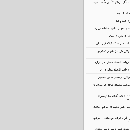
ت از بازیگر کلیدی صنعت فولاد
ت آشنا شوید
یه» اعلام شد
مع عمومی عادی سالیانه می رود
عمای انتخاب درست
ر خسته‌ از جنگ فولادخوزستان
؛وقتی حتی نان هم از دسترس
 روایت اقتصاد قسطی در ایران
 روایت اقتصاد معلق در ایران
ایرانی در عصر هوش مصنوعی
وکب شهدای فولاد خوزستان به
آیفون و ایکس‌باکس ۲۰۰ دلار گران شد؛بیشتر از
 ها
ت رهبر شهید در موکب شهدای
مل گروه فولاد خوزستان از موکب
ت
دهک دهم با بقیه فاصله معنادار