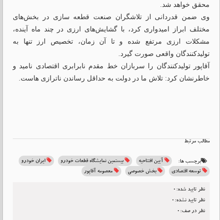
محقق خواهد شد.
وی ضمن قدردانی از تلاشگران صنعت قطعه سازی در بخش‌های
مختلف ابراز امیدواری کرد، با گشایش‌های ارزی در چند ماه آینده،
مشکلات ارزی مرتفع شده و تا آن زمان، تخصیص ارز تنها به
تولیدکنندگان واقعی صورت گیرد.
آقاپور تولیدکنندگان را سربازان خط مقدم نابرابری اقتصادی نامید و
خاطرنشان کرد: تلاش ما در دولت به حداقل رساندن ناترازی هاست.
مطالب مرتبط
آیین افتتاحیه
بیستمین نمایشگاه قطعات خودرو
ایران خودرو
برچسب ها:
توسعه اقتصادی
بخش خصوصی
معصومه آقاپور
نظر تایید شده:0
نظر تایید نشده:0
نظر در صف:0