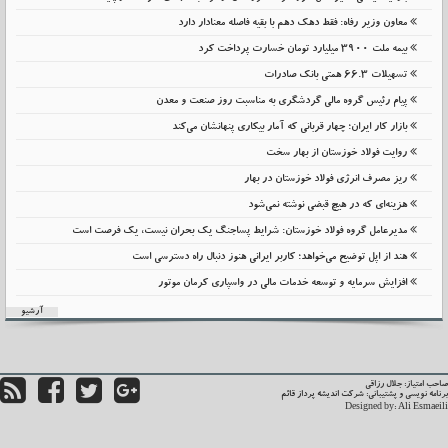
معاون وزیر رفاه: فقط دهک دهم با بقیه فاصله معنادار دارد
بیمه ملت 3900 میلیارد تومان خسارت پرداخت کرد
تسهیلات 66.3 همتی بانک صادرات
پیام رئیس گروه مالی گردشگری به مناسبت روز صنعت و معدن
بازار کار ایران؛ چهار قربانی که آمار بیکاری پنهانشان می‌کند
روایت فولاد خوزستان از بهار سخت
ریز مصرف انرژی فولاد خوزستان در بهار
هزینه‌ای که در هیچ قبضی نوشته نمی‌شود
مدیرعامل گروه فولاد خوزستان: شرایط پساجنگ یک بحران نیست، یک فرصت است
هند از اپل توضیح می‌خواهد؛ کاربر ایرانی هنوز دنبال راه دسترسی است
افزایش سرمایه و توسعه خدمات مالی در واسپاری کرمان موتور
آرشیو
حب امتیاز: جلال رزاقی
نامه نویسی و پشتیبانی:
شرکت اندیشه پرداز قائم
Designed by:
Ali Esmaei