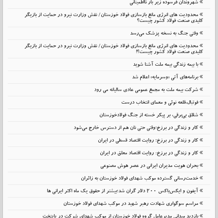
شهروندان فرسوده زیر بار نااطمینانی
محدودیت های انرژی مانع بازسازی فولاد خوزستان/ نقش وزارت نیرو در حمایت از بازیگر
کلیدی صنعت فولاد کشور چیست؟
وقتی جنگ به نسخه پزشک می‌رسد
محدودیت های انرژی مانع بازسازی فولاد خوزستان/ نقش وزارت نیرو در حمایت از بازیگر
کلیدی صنعت فولاد کشور چیست؟!
با بیمه زندگی بیمه ملت آشنا شوید
برنامه‌های آتی «وسرمایه» اعلام شد
شرکت بیمه ملت به مجمع عمومی عادی سالیانه می رود
فوتبال،قلعه نوئی و معمای انتخاب درست
شلاق‌ بی‌برقی، بر پیکر خسته‌ از جنگ فولادخوزستان
کار و زندگی در برزخ؛وقتی حتی نان هم از دسترس خارج می‌شود
کار و زندگی در برزخ؛ روایت اقتصاد قسطی در ایران
کار و زندگی در برزخ: روایت اقتصاد معلق در ایران
بحران هویت مدیران ایرانی در عصر هوش مصنوعی
خدمت‌رسانی گسترده موکب شهدای فولاد خوزستان به زائران
آیفون و ایکس‌باکس ۲۰۰ دلار گران شد؛بیشتر از حقوق یک ماه اکثر ایرانی ها
مراسم سوگواری شهادت رهبر شهید در موکب شهدای فولاد خوزستان
بازدید میدانی مدیرعامل گروه فولاد خوزستان از موکب شهدای شرکت در پایتخت