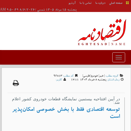
صفحه اصلی
درباره ما
تماس با ما
آرشیو
پنجشنبه 15 مرداد 1405 شمسی /8/6/2026 9:50:49 AM
گروه مطلب:
|
خبر
|
خودرو
|
فارسی
|
کد مطلب:
92813
زمان انتشار:
پنجشنبه 8 خرداد 1404-17:11
کاربر:
در آیین افتتاحیه بیستمین نمایشگاه قطعات خودروی کشور اعلام
شد:
توسعه اقتصادی فقط با بخش خصوصی امکان‌پذیر
است