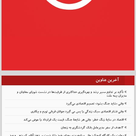
آخرین عناوین
تأکید بر تداوم مسیر رشد و بهره‌گیری حداکثری از ظرفیت‌ها در نشست شورای معاونان و
مدیران بیمه ملت
وقتی «شاید جنگ بشود» تصمیم اقتصادی می‌گیرد
وقتی فشار اقتصادی سبک زندگی را پس می گیرد:جوانان قربانی تورم و بیکاری
اقتصاد در سایهٔ زنگ خطر: وقتی هر شایعهٔ جنگ، قیمت یک قرارداد را عوض می‌کند
۳ هدف از سفر مدیرعامل بانک گردشگری به زنجان