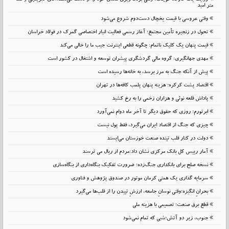
روایت یک کارگاه کوچک؛ وقتی برنامه‌ریزی معنای خود را از دست می‌دهد؛آقای کبریتچی و صد
متر امید
وقتی عروسی با قیمت یخچال دست‌دوم شروع می‌شود
تحول در زنجیره تأمین مجتمع؛ آغاز رسمی فعالیت انبار اختصاصی گمرک در فولاد خراسان
قیمت پنهان یک کلیک ناتمام: چگونه قطعی اینترنت جیب ما را خالی می‌کند
مهدی جهانگیری: گروه مالی گردشگری پیشران توسعه و اشتغال در کشور است
پیش از آنکه جنگ به مرز برسد، به خانه‌ها رسیده است
اقتصاد پشت کرکره؛ هزینه پنهان پلمب کافه‌ها در تهران
پاداش قلعه نوئی و هزاران زخمی را به رخ کشید
ابرتورم؛ روزی که حقوق دیگر تا آخر ماه دوام نمی‌آورد
چیزی که جنگ از اقتصاد ایران می‌گیرد، فقط پول نیست
دولت در کنار قلب تپنده صنعت خوزستان می‌ایستد
آمار رییس کل بانک مرکزی نشان داد:مردم از ریال می ترسند
نسخه صلح برای بانکداری جنگ‌زده؛ ضرورت تفکیک بنگاه‌داری از بنگاه‌سازی
سرمایه گذاری یک همتی کرمان موتور در صندوق پژوهش و فناوری
بحرانِ انگیزه؛وقتی نوسانِ جامعه، ارزشِ تپیدن را از قلب‌ها می‌گیرد
قطع برق صنعت؛ تصمیمی با هزینه ملی
جنوب، زیر دو آتش؛شبی که تمام نمی‌شود