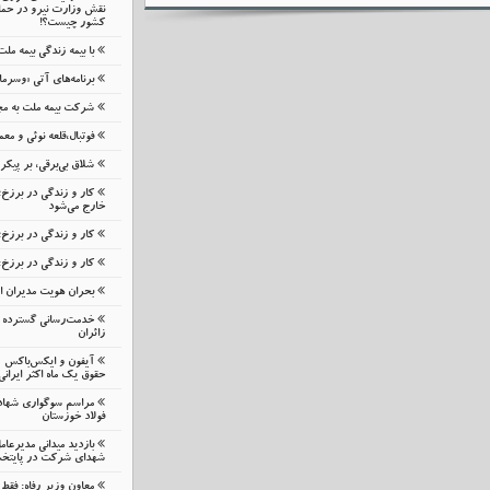
نقش وزارت نیرو در حمای
کشور چیست؟!
با بیمه زندگی بیمه مل
برنامه‌های آتی «وسرما
شرکت بیمه ملت به مج
فوتبال،قلعه نوئی و م
شلاق‌ بی‌برقی، بر پیک
کار و زندگی در برزخ
خارج می‌شود
کار و زندگی در برزخ؛
کار و زندگی در برزخ:
بحران هویت مدیران 
خدمت‌رسانی گسترده م
زائران
حقوق یک ماه اکثر ایرانی
مراسم سوگواری شهاد
فولاد خوزستان
بازدید میدانی مدیرعا
شهدای شرکت در پایتخ
معاون وزیر رفاه: فقط 