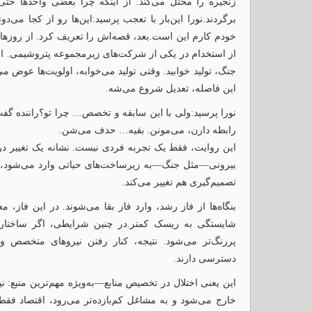
زنجیره را مختل می‌کند. از اینکه چرا بعضی واحدها حتی 
برگردند.نورا این‌بار با تعجب پرسید:این‌ها رو از کجا می‌د
خودم کارم این است.بعد، قصه‌اش را تعریف کرد. از روزهایی 
از استخدام در یکی از شرکت‌های زیرمجموعه پتروشیمی. از 
جنگ، تولید خوابید. وقتی تولید می‌خوابه، اولویت‌ها عوض 
این فاصله، تعدیل شروع می‌شه.
نورا پرسید:ولی با این سابقه و تخصص… چرا تو؟راننده گف
رابطه دارن، می‌مونن. بقیه… حذف می‌شن.
این روایت، فقط یک تجربه فردی نیست. نشانه یک تغییر 
بیرونی—مثل جنگ—به زیرساخت‌های حیاتی وارد می‌شود، اق
تصمیم‌گیری هم تغییر می‌کند.
بنگاه‌ها از فاز رشد، وارد فاز بقا می‌شوند. در این فاز، مع
شایستگی به ریسک کمتر.در چنین شرایطی، اگر ساختار 
پررنگ‌تر می‌شود. نتیجه، کنار رفتن نیروهای متخصص و
دسترسی دارند.
این یعنی اختلال در تخصیص منابع—به‌ویژه مهم‌ترین منبع:
خارج می‌شود و به مشاغل کم‌بازده‌تر می‌رود، اقتصاد ف