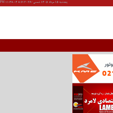
پنجشنبه 15 مرداد 1405 شمسی /8/6/2026 11:38:04 PM