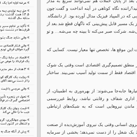
بعد از پایان حملات هم نمی‌توانند سریع به مدار
عرضه اولیه احیا یک ۱۹ مرداد در فرابورس
ونید؟راننده نگاه کوتاهی در آینه انداخت و گفت:چون
حق بیمه تولیدی بیمه 
که در المپیاد فیزیک مدال آورده بود. از دانشگاه.
مشابه سال گذشته
یک مسیر قابل پیش‌بینی که ناگهان قطع شد.بعد از
تأکید بر تداوم مسیر 
ظرفیت‌ها در نشست شورای
می‌شه. شرکت صبر می‌کنه تا ببینه چه می‌شه… و تو
وقتی «شاید جنگ بشود
وقتی فشار اقتصادی 
ت:این موقع ها، تخصص تنها معیار نیست. کسایی که
گیرد:جوانان قربانی تورم 
اقتصاد در سایهٔ زنگ 
یک قرارداد را عوض می‌ک
در منطق تصمیم‌گیری اقتصادی است.وقتی یک شوک
۳ هدف از سفر مدیرعامل بانک گردشگری به زنجان
تصاد فقط از سمت تولید آسیب نمی‌بیند. ساختار
روایت یک کارگاه کوچ
را از دست می‌دهد؛آقای 
وقتی عروسی با قیمت
یارها جابه‌جا می‌شوند: از بهره‌وری به اطمینان، از
تحول در زنجیره تأمین
اداری شفاف و رقابتی نباشد، روابط غیررسمی
اختصاصی گمرک در فولا
 ماندن نیروهایی است که به شبکه‌های ارتباطی
قیمت پنهان یک کلیک ن
جیب ما را خالی می‌کند
مهدی جهانگیری: گرو
 نیروی انسانی.وقتی یک نیروی آموزش‌دیده از صنعت
و اشتغال در کشور است
قط یک شغل را از دست نمی‌دهد؛ بخشی از سرمایه
پیش از آنکه جنگ به م