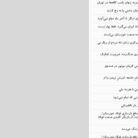
ینه پنهان پلمب کافه‌ها در تهران
اران زخمی را به رخ کشید
 دیگر تا آخر ماه دوام نمی‌آورد
د ایران می‌گیرد، فقط پول نیست
نده صنعت خوزستان می‌ایستد
رکزی نشان داد:مردم از ریال می
داری جنگ‌زده؛ ضرورت تفکیک
تی کرمان موتور در صندوق
انِ جامعه، ارزشِ تپیدن را از
 با هزینه ملی
ی که تمام نمی‌شود
ار نااطمینانی
انع بازسازی فولاد خوزستان/
ت از بازیگر کلیدی صنعت فولاد
زشک می‌رسد
انع بازسازی فولاد خوزستان/