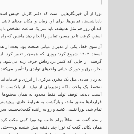
نورا از آن خبرنگارهایی است که دفتر کارش جیبش است
یادداشت‌ها، تماس‌ها. برای او، زمان و مکان معنای ثابتی
کند.آن روز هم مثل همیشه، باید سر یک ساعت مشخص با ی
اسنپ گرفت تا در مسیر، تماس را انجام دهد.ماشین که راه ا
اسفند ۱۴۰۴ شروع کرد؛ روزی که همه‌چیز تغییر 
گرفتند. از جایی که کمتر درباره‌اش حرف زده می‌شود: یوتی
بخار، برق و خوراک حیاتی واحدهای تولیدی را تأمین می‌کنند.
به زبان ساده، مثل یک مخزن مرکزی از انرژی و خدمات‌اند که
نه‌فقط یک واحد، بلکه زنجیره‌ای از تولید—از بالادست تا پ
آسیب دیدند، توقف تولید فقط محدود به همان مجتمع‌ها نم
قراردادها معلق ماند، و بازگشت به شرایط عادی، پیچیده‌تر
تمام شد، نورا نفسی کشید و رو به راننده گفت:ببخشید، سرت
راننده گفت:نه، اتفاقاً برام جالب بود.نورا کمی مکث کر
همان نکاتی گفت که نورا چند دقیقه پیش شنیده بود—حتی ب