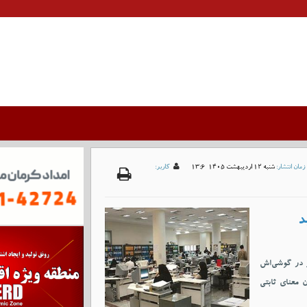
زمان انتشار:
شنبه 12 ارديبهشت 1405-13:6
کاربر:
د
 در گوشی‌اش
 معنای ثابتی