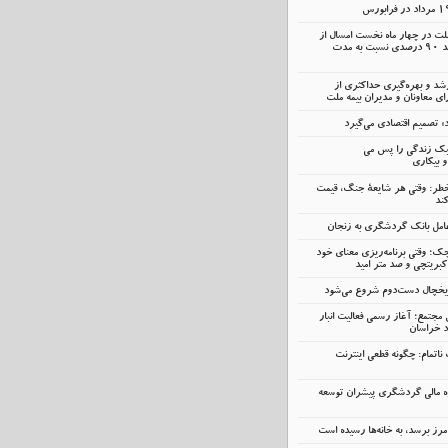
ملت در چهار ماه نخست امسال از
14.5 همت گذشت؛ رشد 90 درصدی نسبت به مدت
رشد و بهره‌گیری حداکثری از
 معاونان و مدیران بیمه ملت
» تصمیم اقتصادی می‌گیرد
سبک زندگی را پس می
و بیکاری
خطر: وقتی هر شایعهٔ جنگ، قیمت
ند
ک؛ وقتی برنامه‌ریزی معنای خود
کبریتچی و صد متر امید
 یخچال دست‌دوم شروع می‌شود
 مجتمع؛ آغاز رسمی فعالیت انبار
د خراسان
اتمام: چگونه قطعی اینترنت
ه مالی گردشگری پیشران توسعه
رز برسد، به خانه‌ها رسیده است