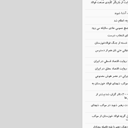
ت از بازیگر کلیدی صنعت فولاد
ت آشنا شوید
یه» اعلام شد
مع عمومی عادی سالیانه می رود
عمای انتخاب درست
ر خسته‌ از جنگ فولادخوزستان
؛وقتی حتی نان هم از دسترس
 روایت اقتصاد قسطی در ایران
 روایت اقتصاد معلق در ایران
ایرانی در عصر هوش مصنوعی
وکب شهدای فولاد خوزستان به
آیفون و ایکس‌باکس ۲۰۰ دلار گران شد؛بیشتر از
 ها
ت رهبر شهید در موکب شهدای
مل گروه فولاد خوزستان از موکب
ت
دهک دهم با بقیه فاصله معنادار