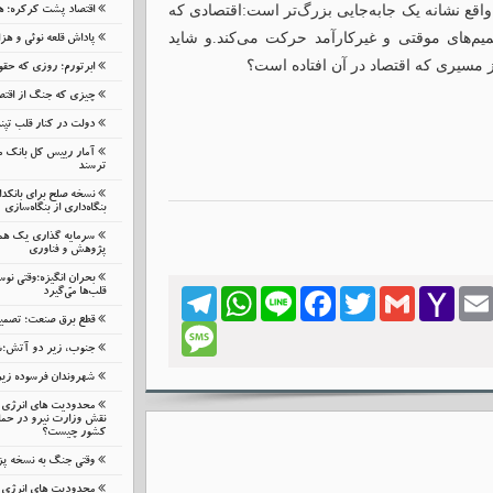
 واقع نشانه یک جابه‌جایی بزرگ‌تر است:اقتصادی که
اقتصاد پشت کرکره؛ هز
یم‌های موقتی و غیرکارآمد حرکت می‌کند.و شاید
پاداش قلعه نوئی و هز
مسیری که اقتصاد در آن افتاده است؟
ابرتورم؛ روزی که حقوق
چیزی که جنگ از اقتصا
دولت در کنار قلب تپ
آمار رییس کل بانک م
ترسند
نسخه صلح برای بانک
بنگاه‌داری از بنگاه‌سازی
سرمایه گذاری یک هم
پژوهش و فناوری
بحرانِ انگیزه؛وقتی نوس
قلب‌ها می‌گیرد
Telegram
WhatsApp
Line
Facebook
Twitter
Gmail
Yahoo
Emai
Mail
قطع برق صنعت؛ تصمیمی
Message
جنوب، زیر دو آتش؛شب
شهروندان فرسوده زیر ب
محدودیت های انرژی م
نقش وزارت نیرو در حمای
کشور چیست؟
وقتی جنگ به نسخه پ
محدودیت های انرژی م