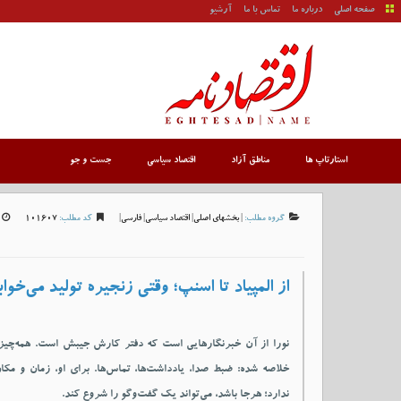
صفحه اصلی
درباره ما
تماس با ما
آرشیو
استارتاپ ها
مناطق آزاد
اقتصاد سیاسی
جست و جو
گروه مطلب:
|
بخشهای اصلی
|
اقتصاد سیاسی
|
فارسی
|
کد مطلب:
101607
از المپیاد تا اسنپ؛ وقتی زنجیره تولید می‌خواب
نورا از آن خبرنگارهایی است که دفتر کارش جیبش است. همه‌چیز
خلاصه شده: ضبط صدا، یادداشت‌ها، تماس‌ها. برای او، زمان و مکان
ندارد؛ هرجا باشد، می‌تواند یک گفت‌وگو را شروع کند.