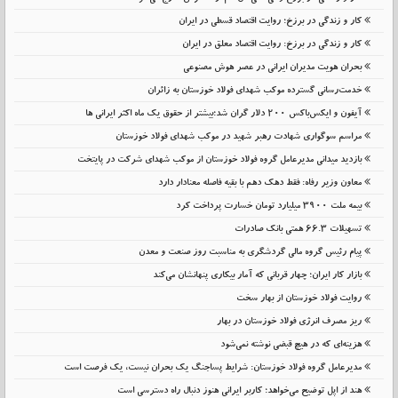
کار و زندگی در برزخ؛ روایت اقتصاد قسطی در ایران
کار و زندگی در برزخ: روایت اقتصاد معلق در ایران
بحران هویت مدیران ایرانی در عصر هوش مصنوعی
خدمت‌رسانی گسترده موکب شهدای فولاد خوزستان به زائران
آیفون و ایکس‌باکس ۲۰۰ دلار گران شد؛بیشتر از حقوق یک ماه اکثر ایرانی ها
مراسم سوگواری شهادت رهبر شهید در موکب شهدای فولاد خوزستان
بازدید میدانی مدیرعامل گروه فولاد خوزستان از موکب شهدای شرکت در پایتخت
معاون وزیر رفاه: فقط دهک دهم با بقیه فاصله معنادار دارد
بیمه ملت 3900 میلیارد تومان خسارت پرداخت کرد
تسهیلات 66.3 همتی بانک صادرات
پیام رئیس گروه مالی گردشگری به مناسبت روز صنعت و معدن
بازار کار ایران؛ چهار قربانی که آمار بیکاری پنهانشان می‌کند
روایت فولاد خوزستان از بهار سخت
ریز مصرف انرژی فولاد خوزستان در بهار
هزینه‌ای که در هیچ قبضی نوشته نمی‌شود
مدیرعامل گروه فولاد خوزستان: شرایط پساجنگ یک بحران نیست، یک فرصت است
هند از اپل توضیح می‌خواهد؛ کاربر ایرانی هنوز دنبال راه دسترسی است