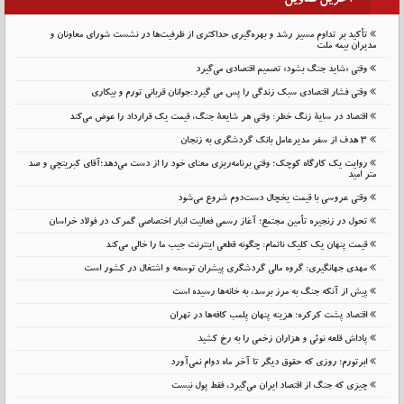
آخرین عناوین
تأکید بر تداوم مسیر رشد و بهره‌گیری حداکثری از ظرفیت‌ها در نشست شورای معاونان و
مدیران بیمه ملت
وقتی «شاید جنگ بشود» تصمیم اقتصادی می‌گیرد
وقتی فشار اقتصادی سبک زندگی را پس می گیرد:جوانان قربانی تورم و بیکاری
اقتصاد در سایهٔ زنگ خطر: وقتی هر شایعهٔ جنگ، قیمت یک قرارداد را عوض می‌کند
۳ هدف از سفر مدیرعامل بانک گردشگری به زنجان
روایت یک کارگاه کوچک؛ وقتی برنامه‌ریزی معنای خود را از دست می‌دهد؛آقای کبریتچی و صد
متر امید
وقتی عروسی با قیمت یخچال دست‌دوم شروع می‌شود
تحول در زنجیره تأمین مجتمع؛ آغاز رسمی فعالیت انبار اختصاصی گمرک در فولاد خراسان
قیمت پنهان یک کلیک ناتمام: چگونه قطعی اینترنت جیب ما را خالی می‌کند
مهدی جهانگیری: گروه مالی گردشگری پیشران توسعه و اشتغال در کشور است
پیش از آنکه جنگ به مرز برسد، به خانه‌ها رسیده است
اقتصاد پشت کرکره؛ هزینه پنهان پلمب کافه‌ها در تهران
پاداش قلعه نوئی و هزاران زخمی را به رخ کشید
ابرتورم؛ روزی که حقوق دیگر تا آخر ماه دوام نمی‌آورد
چیزی که جنگ از اقتصاد ایران می‌گیرد، فقط پول نیست