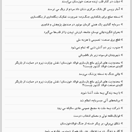
دولت در کنار قلب تپنده صنعت خوزستان می‌ایستد
آمار رییس کل بانک مرکزی نشان داد:مردم از ریال می ترسند
نسخه صلح برای بانکداری جنگ‌زده؛ ضرورت تفکیک بنگاه‌داری از بنگاه‌سازی
سرمایه گذاری یک همتی کرمان موتور در صندوق پژوهش و فناوری
بحرانِ انگیزه؛وقتی نوسانِ جامعه، ارزشِ تپیدن را از قلب‌ها می‌گیرد
قطع برق صنعت؛ تصمیمی با هزینه ملی
جنوب، زیر دو آتش؛شبی که تمام نمی‌شود
شهروندان فرسوده زیر بار نااطمینانی
محدودیت های انرژی مانع بازسازی فولاد خوزستان/ نقش وزارت نیرو در حمایت از بازیگر
کلیدی صنعت فولاد کشور چیست؟
وقتی جنگ به نسخه پزشک می‌رسد
محدودیت های انرژی مانع بازسازی فولاد خوزستان/ نقش وزارت نیرو در حمایت از بازیگر
کلیدی صنعت فولاد کشور چیست؟!
با بیمه زندگی بیمه ملت آشنا شوید
برنامه‌های آتی «وسرمایه» اعلام شد
شرکت بیمه ملت به مجمع عمومی عادی سالیانه می رود
فوتبال،قلعه نوئی و معمای انتخاب درست
شلاق‌ بی‌برقی، بر پیکر خسته‌ از جنگ فولادخوزستان
کار و زندگی در برزخ؛وقتی حتی نان هم از دسترس خارج می‌شود