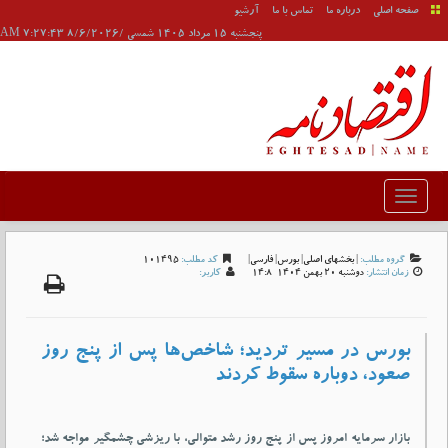
صفحه اصلی
درباره ما
تماس با ما
آرشیو
پنجشنبه 15 مرداد 1405 شمسی /8/6/2026 7:27:43 AM
گروه مطلب:
|
بخشهای اصلی
|
بورس
|
فارسی
|
کد مطلب:
101495
زمان انتشار:
دوشنبه 20 بهمن 1404-14:8
کاربر:
بورس در مسیر تردید؛ شاخص‌ها پس از پنج روز
صعود، دوباره سقوط کردند
بازار سرمایه امروز پس از پنج روز رشد متوالی، با ریزشی چشمگیر مواجه شد؛