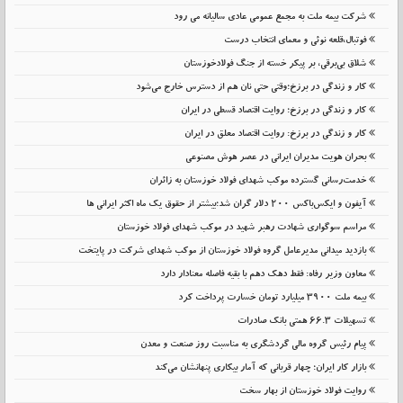
شرکت بیمه ملت به مجمع عمومی عادی سالیانه می رود
فوتبال،قلعه نوئی و معمای انتخاب درست
شلاق‌ بی‌برقی، بر پیکر خسته‌ از جنگ فولادخوزستان
کار و زندگی در برزخ؛وقتی حتی نان هم از دسترس خارج می‌شود
کار و زندگی در برزخ؛ روایت اقتصاد قسطی در ایران
کار و زندگی در برزخ: روایت اقتصاد معلق در ایران
بحران هویت مدیران ایرانی در عصر هوش مصنوعی
خدمت‌رسانی گسترده موکب شهدای فولاد خوزستان به زائران
آیفون و ایکس‌باکس ۲۰۰ دلار گران شد؛بیشتر از حقوق یک ماه اکثر ایرانی ها
مراسم سوگواری شهادت رهبر شهید در موکب شهدای فولاد خوزستان
بازدید میدانی مدیرعامل گروه فولاد خوزستان از موکب شهدای شرکت در پایتخت
معاون وزیر رفاه: فقط دهک دهم با بقیه فاصله معنادار دارد
بیمه ملت 3900 میلیارد تومان خسارت پرداخت کرد
تسهیلات 66.3 همتی بانک صادرات
پیام رئیس گروه مالی گردشگری به مناسبت روز صنعت و معدن
بازار کار ایران؛ چهار قربانی که آمار بیکاری پنهانشان می‌کند
روایت فولاد خوزستان از بهار سخت