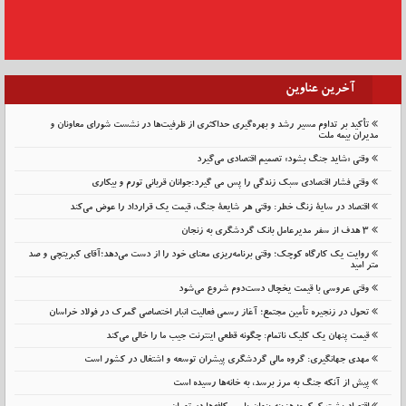
آخرین عناوین
تأکید بر تداوم مسیر رشد و بهره‌گیری حداکثری از ظرفیت‌ها در نشست شورای معاونان و
مدیران بیمه ملت
وقتی «شاید جنگ بشود» تصمیم اقتصادی می‌گیرد
وقتی فشار اقتصادی سبک زندگی را پس می گیرد:جوانان قربانی تورم و بیکاری
اقتصاد در سایهٔ زنگ خطر: وقتی هر شایعهٔ جنگ، قیمت یک قرارداد را عوض می‌کند
۳ هدف از سفر مدیرعامل بانک گردشگری به زنجان
روایت یک کارگاه کوچک؛ وقتی برنامه‌ریزی معنای خود را از دست می‌دهد؛آقای کبریتچی و صد
متر امید
وقتی عروسی با قیمت یخچال دست‌دوم شروع می‌شود
تحول در زنجیره تأمین مجتمع؛ آغاز رسمی فعالیت انبار اختصاصی گمرک در فولاد خراسان
قیمت پنهان یک کلیک ناتمام: چگونه قطعی اینترنت جیب ما را خالی می‌کند
مهدی جهانگیری: گروه مالی گردشگری پیشران توسعه و اشتغال در کشور است
پیش از آنکه جنگ به مرز برسد، به خانه‌ها رسیده است