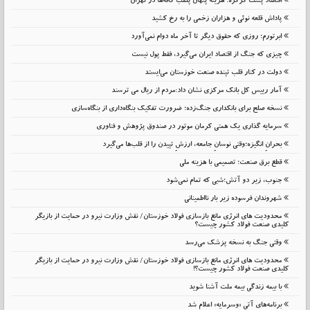
اقتصاد پشت کرکره؛ هزینه پنهان پلمب کافه‌ها در تهران
پاداش قلعه نوئی و هزاران زخمی را به رخ کشید
ابرتورم؛ روزی که حقوق دیگر تا آخر ماه دوام نمی‌آورد
چیزی که جنگ از اقتصاد ایران می‌گیرد، فقط پول نیست
دولت در کنار قلب تپنده صنعت خوزستان می‌ایستد
آمار رییس کل بانک مرکزی نشان داد:مردم از ریال می ترسند
نسخه صلح برای بانکداری جنگ‌زده؛ ضرورت تفکیک بنگاه‌داری از بنگاه‌سازی
سرمایه گذاری یک همتی کرمان موتور در صندوق پژوهش و فناوری
بحرانِ انگیزه؛وقتی نوسانِ جامعه، ارزشِ تپیدن را از قلب‌ها می‌گیرد
قطع برق صنعت؛ تصمیمی با هزینه ملی
جنوب، زیر دو آتش؛شبی که تمام نمی‌شود
شهروندان فرسوده زیر بار نااطمینانی
محدودیت های انرژی مانع بازسازی فولاد خوزستان/ نقش وزارت نیرو در حمایت از بازیگر
کلیدی صنعت فولاد کشور چیست؟
وقتی جنگ به نسخه پزشک می‌رسد
محدودیت های انرژی مانع بازسازی فولاد خوزستان/ نقش وزارت نیرو در حمایت از بازیگر
کلیدی صنعت فولاد کشور چیست؟!
با بیمه زندگی بیمه ملت آشنا شوید
برنامه‌های آتی «وسرمایه» اعلام شد