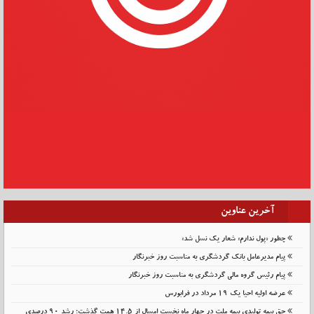
آخرین عناوین
چطور «پول ندارم» شعار یک نسل شد»
پیام مدیرعامل بانک گردشگری به مناسبت روز خبرنگار
پیام رئیس گروه مالی گردشگری به مناسبت روز خبرنگار
عرضه اولیه احیا یک ۱۹ مرداد در فرابورس
حق بیمه تولیدی بیمه ملت در چهار ماه نخست امسال از 14.5 همت گذشت؛ رشد 90 درصدی