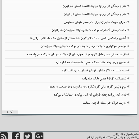
کار و زندگی در برزخ؛ روایت اقتصاد قسطی در ایران
کار و زندگی در برزخ: روایت اقتصاد معلق در ایران
بحران هویت مدیران ایرانی در عصر هوش مصنوعی
خدمت‌رسانی گسترده موکب شهدای فولاد خوزستان به زائران
آیفون و ایکس‌باکس ۲۰۰ دلار گران شد؛بیشتر از حقوق یک ماه اکثر ایرانی ها
مراسم سوگواری شهادت رهبر شهید در موکب شهدای فولاد خوزستان
بازدید میدانی مدیرعامل گروه فولاد خوزستان از موکب شهدای شرکت در پایتخت
معاون وزیر رفاه: فقط دهک دهم با بقیه فاصله معنادار دارد
بیمه ملت 3900 میلیارد تومان خسارت پرداخت کرد
تسهیلات 66.3 همتی بانک صادرات
پیام رئیس گروه مالی گردشگری به مناسبت روز صنعت و معدن
بازار کار ایران؛ چهار قربانی که آمار بیکاری پنهانشان می‌کند
روایت فولاد خوزستان از بهار سخت
آرشیو
حب امتیاز: جلال رزاقی
نامه نویسی و پشتیبانی:
شرکت اندیشه پرداز قائم