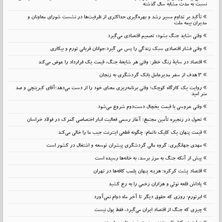
نسبت به مدت مشابه سال گذشته
تأکید بر تداوم مسیر رشد و بهره‌گیری حداکثری از ظرفیت‌ها در نشست شورای معاونان و
مدیران بیمه ملت
وقتی «شاید جنگ بشود» تصمیم اقتصادی می‌گیرد
وقتی فشار اقتصادی سبک زندگی را پس می گیرد:جوانان قربانی تورم و بیکاری
اقتصاد در سایهٔ زنگ خطر: وقتی هر شایعهٔ جنگ، قیمت یک قرارداد را عوض می‌کند
۳ هدف از سفر مدیرعامل بانک گردشگری به زنجان
روایت یک کارگاه کوچک؛ وقتی برنامه‌ریزی معنای خود را از دست می‌دهد؛آقای کبریتچی و صد
متر امید
وقتی عروسی با قیمت یخچال دست‌دوم شروع می‌شود
تحول در زنجیره تأمین مجتمع؛ آغاز رسمی فعالیت انبار اختصاصی گمرک در فولاد خراسان
قیمت پنهان یک کلیک ناتمام: چگونه قطعی اینترنت جیب ما را خالی می‌کند
مهدی جهانگیری: گروه مالی گردشگری پیشران توسعه و اشتغال در کشور است
پیش از آنکه جنگ به مرز برسد، به خانه‌ها رسیده است
اقتصاد پشت کرکره؛ هزینه پنهان پلمب کافه‌ها در تهران
پاداش قلعه نوئی و هزاران زخمی را به رخ کشید
ابرتورم؛ روزی که حقوق دیگر تا آخر ماه دوام نمی‌آورد
چیزی که جنگ از اقتصاد ایران می‌گیرد، فقط پول نیست