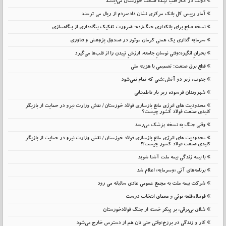
دولت در کنار قلب تپنده صنعت خوزستان می‌ایستد
آمار رییس کل بانک مرکزی نشان داد:مردم از ریال می ترسند
نسخه صلح برای بانکداری جنگ‌زده؛ ضرورت تفکیک بنگاه‌داری از بنگاه‌سازی
سرمایه گذاری یک همتی کرمان موتور در صندوق پژوهش و فناوری
بحرانِ انگیزه؛وقتی نوسانِ جامعه، ارزشِ تپیدن را از قلب‌ها می‌گیرد
قطع برق صنعت؛ تصمیمی با هزینه ملی
جنوب، زیر دو آتش؛شبی که تمام نمی‌شود
شهروندان فرسوده زیر بار نااطمینانی
محدودیت های انرژی مانع بازسازی فولاد خوزستان/ نقش وزارت نیرو در حمایت از بازیگر
کلیدی صنعت فولاد کشور چیست؟
وقتی جنگ به نسخه پزشک می‌رسد
محدودیت های انرژی مانع بازسازی فولاد خوزستان/ نقش وزارت نیرو در حمایت از بازیگر
کلیدی صنعت فولاد کشور چیست؟!
با بیمه زندگی بیمه ملت آشنا شوید
برنامه‌های آتی «وسرمایه» اعلام شد
شرکت بیمه ملت به مجمع عمومی عادی سالیانه می رود
فوتبال،قلعه نوئی و معمای انتخاب درست
شلاق‌ بی‌برقی، بر پیکر خسته‌ از جنگ فولادخوزستان
کار و زندگی در برزخ؛وقتی حتی نان هم از دسترس خارج می‌شود