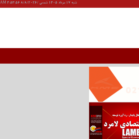
شنبه 17 مرداد 1405 شمسی /8/8/2026 4:53:56 AM