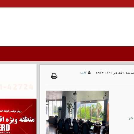
نبه 1 فروردين 1403-16:46
کاربر:
 شد.