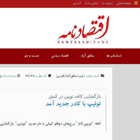
صفحه اصلی
درباره ما
تماس با ما
آرشیو
استارتاپ ها
مناطق آزاد
اقتصاد سیاسی
جست و جو
گروه مطلب:
|
خبر
|
مناطق آزاد
|
فارسی
|
کد مطلب:
79148
زمان انتشار:
چهارش
بازگشایی کافه تویین در کیش
تولیپ با کادر جدید آمد
کافه "تویین لانژ" برج‌های دوقلو کیش با نام جدید "تولیپ" بازگشایی