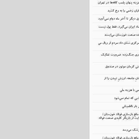
ینه پنهان پلمب کافه‌ها در تهران
اران زخمی را به رخ کشید
 دیگر تا آخر ماه دوام نمی‌آورد
د ایران می‌گیرد، فقط پول نیست
نده صنعت خوزستان می‌ایستد
رکزی نشان داد:مردم از ریال می
داری جنگ‌زده؛ ضرورت تفکیک
تی کرمان موتور در صندوق
انِ جامعه، ارزشِ تپیدن را از
 با هزینه ملی
ی که تمام نمی‌شود
ار نااطمینانی
انع بازسازی فولاد خوزستان/
ت از بازیگر کلیدی صنعت فولاد
زشک می‌رسد
انع بازسازی فولاد خوزستان/