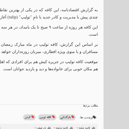
به گزارش اقتصادنامه، این کافه که در یکی از بهترین نقا
چندی پیش با مدیریت و کادر جدید با نامِ "تولیپ" (tulip) آغاز بکار کرده است.
این کافه هر روزه از ساعت ۹ صبح تا یک 
است.
مسافران و با منوی ویژه افطاری، میزبان روزه‌داران خواهد ب
موقعیت کافه تولیپ در جزیره کیش هم برای افرادی که اه
هم مکان خوبی برای خانواده‌ها و دید و بازدید جوانان است.
مطالب مرتبط
بازگشایی
کافه تویین
کیش
برچسب ها:
نظر تایید شده:0
نظر تایید نشده:0
نظر در صف:0
l