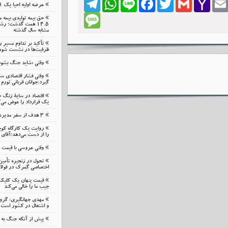
عرضه اولیه احیا یک ۱۹ مرداد در فرابورس
Mail
Message
حق بیمه تولیدی بیمه 
مشابه سال گذشته
تأکید بر تداوم مسیر 
ظرفیت‌ها در نشست شورای
وقتی «شاید جنگ بشود
وقتی فشار اقتصادی 
گیرد:جوانان قربانی تورم 
اقتصاد در سایهٔ زنگ 
یک قرارداد را عوض می‌ک
۳ هدف از سفر مدیرعامل بانک گردشگری به زنجان
روایت یک کارگاه کوچ
را از دست می‌دهد؛آقای 
وقتی عروسی با قیمت
تحول در زنجیره تأمین
اختصاصی گمرک در فولا
قیمت پنهان یک کلیک ن
جیب ما را خالی می‌کند
مهدی جهانگیری: گرو
و اشتغال در کشور است
پیش از آنکه جنگ به م