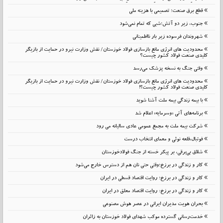
قطع برق صنعت؛ تصمیمی با هزینه ملی
جنوب، زیر دو آتش؛شبی که تمام نمی‌شود
شهروندان فرسوده زیر بار نااطمینانی
محدودیت های انرژی مانع بازسازی فولاد خوزستان/ نقش وزارت نیرو در حمایت از بازیگر
کلیدی صنعت فولاد کشور چیست؟
وقتی جنگ به نسخه پزشک می‌رسد
محدودیت های انرژی مانع بازسازی فولاد خوزستان/ نقش وزارت نیرو در حمایت از بازیگر
کلیدی صنعت فولاد کشور چیست؟!
با بیمه زندگی بیمه ملت آشنا شوید
برنامه‌های آتی «وسرمایه» اعلام شد
شرکت بیمه ملت به مجمع عمومی عادی سالیانه می رود
فوتبال،قلعه نوئی و معمای انتخاب درست
شلاق‌ بی‌برقی، بر پیکر خسته‌ از جنگ فولادخوزستان
کار و زندگی در برزخ؛وقتی حتی نان هم از دسترس خارج می‌شود
کار و زندگی در برزخ؛ روایت اقتصاد قسطی در ایران
کار و زندگی در برزخ: روایت اقتصاد معلق در ایران
بحران هویت مدیران ایرانی در عصر هوش مصنوعی
خدمت‌رسانی گسترده موکب شهدای فولاد خوزستان به زائران