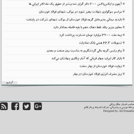
آیفون و ایکس‌باکس ۲۰۰ دلار گران شد؛بیشتر از حقوق یک ماه اکثر ایرانی ها
مراسم سوگواری شهادت رهبر شهید در موکب شهدای فولاد خوزستان
بازدید میدانی مدیرعامل گروه فولاد خوزستان از موکب شهدای شرکت در پایتخت
معاون وزیر رفاه: فقط دهک دهم با بقیه فاصله معنادار دارد
بیمه ملت 3900 میلیارد تومان خسارت پرداخت کرد
تسهیلات 66.3 همتی بانک صادرات
پیام رئیس گروه مالی گردشگری به مناسبت روز صنعت و معدن
بازار کار ایران؛ چهار قربانی که آمار بیکاری پنهانشان می‌کند
روایت فولاد خوزستان از بهار سخت
ریز مصرف انرژی فولاد خوزستان در بهار
آرشیو
حب امتیاز: جلال رزاقی
نامه نویسی و پشتیبانی:
شرکت اندیشه پرداز قائم
Designed by:
Ali Esmaei