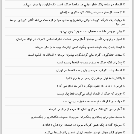
اقتصاد در سایهٔ زنگ خطر: وقتی هر شایعهٔ جنگ، قیمت یک قرارداد را عوض می‌کند
۳ هدف از سفر مدیرعامل بانک گردشگری به زنجان
روایت یک کارگاه کوچک؛ وقتی برنامه‌ریزی معنای خود را از دست می‌دهد؛آقای کبریتچی و صد
متر امید
وقتی عروسی با قیمت یخچال دست‌دوم شروع می‌شود
تحول در زنجیره تأمین مجتمع؛ آغاز رسمی فعالیت انبار اختصاصی گمرک در فولاد خراسان
قیمت پنهان یک کلیک ناتمام: چگونه قطعی اینترنت جیب ما را خالی می‌کند
مهدی جهانگیری: گروه مالی گردشگری پیشران توسعه و اشتغال در کشور است
پیش از آنکه جنگ به مرز برسد، به خانه‌ها رسیده است
اقتصاد پشت کرکره؛ هزینه پنهان پلمب کافه‌ها در تهران
پاداش قلعه نوئی و هزاران زخمی را به رخ کشید
ابرتورم؛ روزی که حقوق دیگر تا آخر ماه دوام نمی‌آورد
چیزی که جنگ از اقتصاد ایران می‌گیرد، فقط پول نیست
دولت در کنار قلب تپنده صنعت خوزستان می‌ایستد
آمار رییس کل بانک مرکزی نشان داد:مردم از ریال می ترسند
نسخه صلح برای بانکداری جنگ‌زده؛ ضرورت تفکیک بنگاه‌داری از بنگاه‌سازی
سرمایه گذاری یک همتی کرمان موتور در صندوق پژوهش و فناوری
بحرانِ انگیزه؛وقتی نوسانِ جامعه، ارزشِ تپیدن را از قلب‌ها می‌گیرد