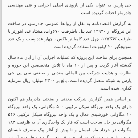
جی پارس به عنوان یکی از بازوهای اصلی اجرایی و فنی مهندسی
چادرملو احداث گردیده است.
به گزارش اقتصادنامه به نقل از روابط عمومی چادرملو، در ساخت
این نیروگاه از ۱۴۹۳۰ عدد پنل باظرفیت ۶۷۰وات، هشتاد عدد اینورتر با
ظرفیت ۱۲۵KW، چهل عدد کامباینر باکس ، چهار عدد پست و یک عدد
سوئیچگیر ۲۰ کیلوولت استفاده گردیده است.
همچنین برای ساخت این پروژه که عملیات اجرایی آن از آبان ماه سال
گذشته آغاز گردید و پس از ۱۰ ماه با تلاش متخصصین این حوزه و
نظارت و هدایت شرکت بین المللی معدنی و صنعتی سی پی جی
پارس به شبکه متصل گردیده است، بالغ بر ۲۳۰۰ میلیارد ریال سرمایه
گذاری شده است.
بر اساس همین گزارش شرکت معدنی و صنعتی چادرملو هم اکنون
دارای یک واحد نیروگاه سیکل ترکیبی ۵۰۰ مگاواتی، یک واحد نیروگاه
۱۰ مگاواتی خورشیدی فعال و یک واحد نیروگاه سیکل ترکیبی ۵۴۶
مگاواتی در حال ساخت است که فاز یک واحدگازی آن به ظرفیت ۱۸۳
مگاوات در خرداد ماه امسال و تا پیش از آغاز پیک مصرف تابستان
بهره برداری و به شبکه سراسری برق متصل گردید و فاز دوم آن نیز