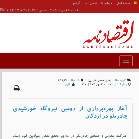
صفحه اصلی
درباره ما
تماس با ما
آرشیو
يکشنبه 18 مرداد 1405 شمسی /8/9/2026 7:22:17 PM
گروه مطلب:
|
خبر
|
معدن
|
فارسی
|
کد مطلب:
84869
زمان انتشار:
سه شنبه 3 مهر 1403-13:0
کاربر:
آغاز بهره‌برداری از دومین نیروگاه خورشیدی
چادرملو در اردکان
شرکت معدنی و صنعتی چادرملو در تداوم تحقق شعار بنیادین خود (نماد