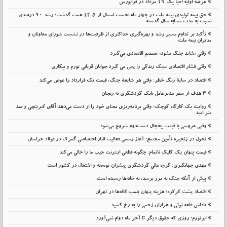
عرضه اولیه احیا یک ۱۹ مرداد در فرابورس
حق بیمه تولیدی بیمه ملت در چهار ماه نخست امسال از 14.5 همت گذشت؛ رشد 90 درصدی
نسبت به مدت مشابه سال گذشته
تأکید بر تداوم مسیر رشد و بهره‌گیری حداکثری از ظرفیت‌ها در نشست شورای معاونان و
مدیران بیمه ملت
وقتی «شاید جنگ بشود» تصمیم اقتصادی می‌گیرد
وقتی فشار اقتصادی سبک زندگی را پس می گیرد:جوانان قربانی تورم و بیکاری
اقتصاد در سایهٔ زنگ خطر: وقتی هر شایعهٔ جنگ، قیمت یک قرارداد را عوض می‌کند
۳ هدف از سفر مدیرعامل بانک گردشگری به زنجان
روایت یک کارگاه کوچک؛ وقتی برنامه‌ریزی معنای خود را از دست می‌دهد؛آقای کبریتچی و صد
متر امید
وقتی عروسی با قیمت یخچال دست‌دوم شروع می‌شود
تحول در زنجیره تأمین مجتمع؛ آغاز رسمی فعالیت انبار اختصاصی گمرک در فولاد خراسان
قیمت پنهان یک کلیک ناتمام: چگونه قطعی اینترنت جیب ما را خالی می‌کند
مهدی جهانگیری: گروه مالی گردشگری پیشران توسعه و اشتغال در کشور است
پیش از آنکه جنگ به مرز برسد، به خانه‌ها رسیده است
اقتصاد پشت کرکره؛ هزینه پنهان پلمب کافه‌ها در تهران
پاداش قلعه نوئی و هزاران زخمی را به رخ کشید
ابرتورم؛ روزی که حقوق دیگر تا آخر ماه دوام نمی‌آورد