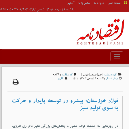
صفحه اصلی
درباره ما
تماس با ما
آرشیو
يکشنبه 18 مرداد 1405 شمسی /8/9/2026 7:50:37 AM
گروه مطلب:
|
خبر
|
صنعت
|
فارسی
|
کد مطلب:
88291
زمان انتشار:
يکشنبه 14 بهمن 1403-16:1
کاربر:
فولاد خوزستان؛ پیشرو در توسعه پایدار و حرکت
به سوی تولید سبز
در روزهایی که صنعت فولاد کشور با چالش‌های بزرگی نظیر ناترازی انرژی،