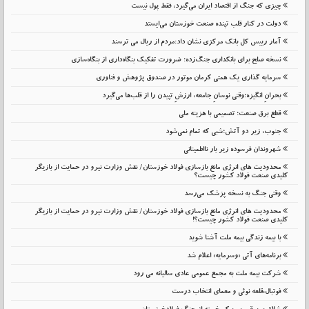
چیزی که جنگ از اقتصاد ایران می‌گیرد، فقط پول نیست
دولت در کنار قلب تپنده صنعت خوزستان می‌ایستد
آمار رییس کل بانک مرکزی نشان داد:مردم از ریال می ترسند
نسخه صلح برای بانکداری جنگ‌زده؛ ضرورت تفکیک بنگاه‌داری از بنگاه‌سازی
سرمایه گذاری یک همتی کرمان موتور در صندوق پژوهش و فناوری
بحرانِ انگیزه؛وقتی نوسانِ جامعه، ارزشِ تپیدن را از قلب‌ها می‌گیرد
قطع برق صنعت؛ تصمیمی با هزینه ملی
جنوب، زیر دو آتش؛شبی که تمام نمی‌شود
شهروندان فرسوده زیر بار نااطمینانی
محدودیت های انرژی مانع بازسازی فولاد خوزستان/ نقش وزارت نیرو در حمایت از بازیگر
کلیدی صنعت فولاد کشور چیست؟
وقتی جنگ به نسخه پزشک می‌رسد
محدودیت های انرژی مانع بازسازی فولاد خوزستان/ نقش وزارت نیرو در حمایت از بازیگر
کلیدی صنعت فولاد کشور چیست؟!
با بیمه زندگی بیمه ملت آشنا شوید
برنامه‌های آتی «وسرمایه» اعلام شد
شرکت بیمه ملت به مجمع عمومی عادی سالیانه می رود
فوتبال،قلعه نوئی و معمای انتخاب درست