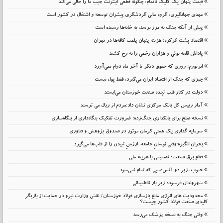
قیمت پنهان یک کلیک ناتمام: چگونه قطعی اینترنت جیب ما را خالی می‌کند
مهدی جهانگیری: گروه مالی گردشگری پیشران توسعه و اشتغال در کشور است
پیش از آنکه جنگ به مرز برسد، به خانه‌ها رسیده است
اقتصاد پشت کرکره؛ هزینه پنهان پلمب کافه‌ها در تهران
پاداش قلعه نوئی و هزاران زخمی را به رخ کشید
ابرتورم؛ روزی که حقوق دیگر تا آخر ماه دوام نمی‌آورد
چیزی که جنگ از اقتصاد ایران می‌گیرد، فقط پول نیست
دولت در کنار قلب تپنده صنعت خوزستان می‌ایستد
آمار رییس کل بانک مرکزی نشان داد:مردم از ریال می ترسند
نسخه صلح برای بانکداری جنگ‌زده؛ ضرورت تفکیک بنگاه‌داری از بنگاه‌سازی
سرمایه گذاری یک همتی کرمان موتور در صندوق پژوهش و فناوری
بحرانِ انگیزه؛وقتی نوسانِ جامعه، ارزشِ تپیدن را از قلب‌ها می‌گیرد
قطع برق صنعت؛ تصمیمی با هزینه ملی
جنوب، زیر دو آتش؛شبی که تمام نمی‌شود
شهروندان فرسوده زیر بار نااطمینانی
محدودیت های انرژی مانع بازسازی فولاد خوزستان/ نقش وزارت نیرو در حمایت از بازیگر
کلیدی صنعت فولاد کشور چیست؟
وقتی جنگ به نسخه پزشک می‌رسد