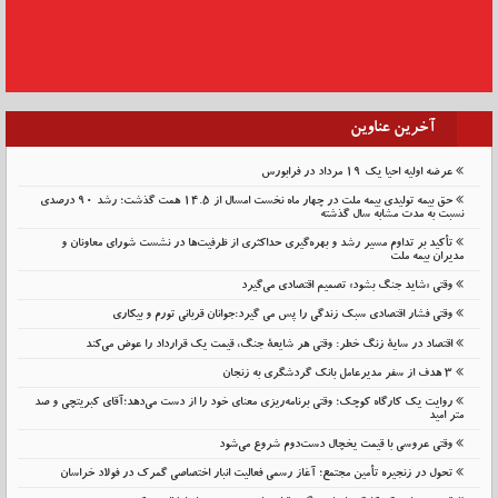
آخرین عناوین
عرضه اولیه احیا یک ۱۹ مرداد در فرابورس
حق بیمه تولیدی بیمه ملت در چهار ماه نخست امسال از 14.5 همت گذشت؛ رشد 90 درصدی
نسبت به مدت مشابه سال گذشته
تأکید بر تداوم مسیر رشد و بهره‌گیری حداکثری از ظرفیت‌ها در نشست شورای معاونان و
مدیران بیمه ملت
وقتی «شاید جنگ بشود» تصمیم اقتصادی می‌گیرد
وقتی فشار اقتصادی سبک زندگی را پس می گیرد:جوانان قربانی تورم و بیکاری
اقتصاد در سایهٔ زنگ خطر: وقتی هر شایعهٔ جنگ، قیمت یک قرارداد را عوض می‌کند
۳ هدف از سفر مدیرعامل بانک گردشگری به زنجان
روایت یک کارگاه کوچک؛ وقتی برنامه‌ریزی معنای خود را از دست می‌دهد؛آقای کبریتچی و صد
متر امید
وقتی عروسی با قیمت یخچال دست‌دوم شروع می‌شود
تحول در زنجیره تأمین مجتمع؛ آغاز رسمی فعالیت انبار اختصاصی گمرک در فولاد خراسان