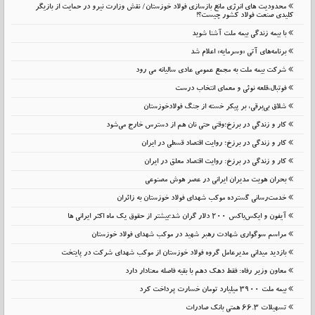
محدودیت های انرژی مانع بازسازی فولاد خوزستان/ نقش وزارت نیرو در حمایت از بازیگر
کلیدی صنعت فولاد کشور چیست؟!
با بیمه زندگی بیمه ملت آشنا شوید
برنامه‌های آتی «وسرمایه» اعلام شد
شرکت بیمه ملت به مجمع عمومی عادی سالیانه می رود
فوتبال،قلعه نوئی و معمای انتخاب درست
شلاق‌ بی‌برقی، بر پیکر خسته‌ از جنگ فولادخوزستان
کار و زندگی در برزخ؛وقتی حتی نان هم از دسترس خارج می‌شود
کار و زندگی در برزخ؛ روایت اقتصاد قسطی در ایران
کار و زندگی در برزخ: روایت اقتصاد معلق در ایران
بحران هویت مدیران ایرانی در عصر هوش مصنوعی
خدمت‌رسانی گسترده موکب شهدای فولاد خوزستان به زائران
آیفون و ایکس‌باکس ۲۰۰ دلار گران شد؛بیشتر از حقوق یک ماه اکثر ایرانی ها
مراسم سوگواری شهادت رهبر شهید در موکب شهدای فولاد خوزستان
بازدید میدانی مدیرعامل گروه فولاد خوزستان از موکب شهدای شرکت در پایتخت
معاون وزیر رفاه: فقط دهک دهم با بقیه فاصله معنادار دارد
بیمه ملت 3900 میلیارد تومان خسارت پرداخت کرد
تسهیلات 66.3 همتی بانک صادرات