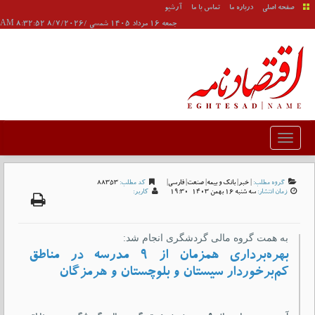
صفحه اصلی
درباره ما
تماس با ما
آرشیو
جمعه 16 مرداد 1405 شمسی /8/7/2026 8:32:52 AM
گروه مطلب:
|
خبر
|
بانک و بیمه
|
صنعت
|
فارسی
|
کد مطلب:
88353
زمان انتشار:
سه شنبه 16 بهمن 1403-19:30
کاربر:
به همت گروه مالی گردشگری انجام شد:
بهره‌برداری همزمان از ۹ مدرسه در مناطق
کم‌برخوردار سیستان و بلوچستان و هرمزگان