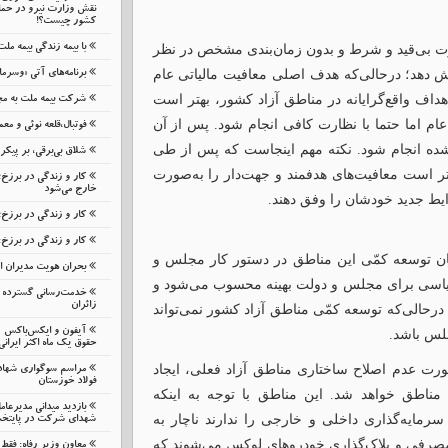
نقش وزارت نیرو در حمای
کشور چیست؟!
ورت بی‌قید و شرط و بدون زمان‌بندی مشخص در نظر
با بیمه زندگی بیمه مل
هش دهد؛ درحالی‌که هدف اصلی معافیت ‌مالیاتی عام
برنامه‌های آتی «وسرما
هداف واقع‌گرایانه در مناطق آزاد کشور، بهتر است
شرکت بیمه ملت به مج
ا قبل از تکمیل زیرساخت‌‌‎ها به‌صورت عام اما حتما با نظارت کافی انجام شود. پس از آن
فوتبال،قلعه نوئی و م
ین‌شده انجام شود. نکته مهم اینجاست که پس از طی
شلاق‌ بی‌برقی، بر پیک
ر است معافیت‌های هدفمند و جهت‌دار را به‌صورت
کار و زندگی در برزخ
خارج می‌شود
 شرایط جدید خودشان را وفق دهند.
کار و زندگی در برزخ؛
کار و زندگی در برزخ:
نان توسعه کمّی این مناطق در دستور کار مجلس و
بحران هویت مدیران 
ظ سیاسی برای مجلس و دولت بهینه محسوب می‌شود و
خدمت‌رسانی گسترده م
زائران
رحالی‌که توسعه کمّی مناطق آزاد کشور نمی‌تواند
لس باشد.
حقوق یک ماه اکثر ایرانی
ورت عدم اصلاح ساختاری مناطق آزاد فعلی، ایجاد
مراسم سوگواری شهاد
فولاد خوزستان
مناطق خواهد شد. این مناطق با توجه به اینکه
بازدید میدانی مدیرعا
رمایه‌گذاری داخلی و خارجی را ندارند ناچار به
شهدای شرکت در پایتخ
صرفی و پلاک‌گذاری خودروهای لوکس می‌شوند که
معاون وزیر رفاه: فقط 