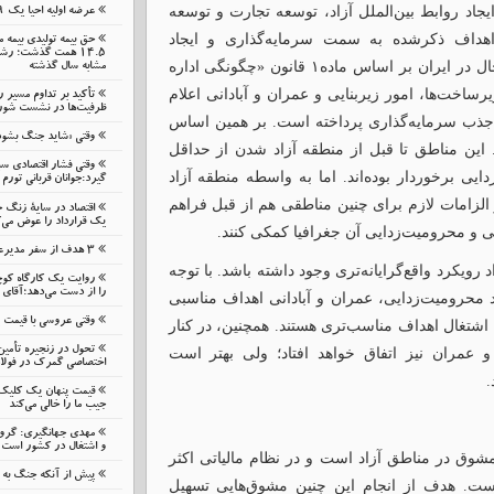
یجاد روابط بین‌الملل آزاد، توسعه تجارت و توسعه
عرضه اولیه احیا یک ۱۹ مرداد در فرابورس
اهداف ذکرشده به سمت سرمایه‌گذاری و ایجاد
حق بیمه تولیدی بیمه 
ساختارهای مناسب در این مناطق قدم برمی‌دارند. با این حال در ایران بر اساس ماده۱ قانون «چگونگی اداره
مشابه سال گذشته
ساخت‌ها، امور زیربنایی و عمران و آبادانی اعلام
تأکید بر تداوم مسیر 
ظرفیت‌ها در نشست شورای
و جذب سرمایه‌گذاری پرداخته است. بر همین اساس
وقتی «شاید جنگ بشود
 این مناطق تا قبل از منطقه آزاد شدن از حداقل
وقتی فشار اقتصادی 
ی برخوردار بوده‌اند. اما به واسطه منطقه آزاد
گیرد:جوانان قربانی تورم 
زامات لازم برای چنین مناطقی هم از قبل فراهم
اقتصاد در سایهٔ زنگ 
یک قرارداد را عوض می‌ک
ی و محرومیت‌زدایی آن جغرافیا کمکی کنند.
۳ هدف از سفر مدیرعامل بانک گردشگری به زنجان
رویکرد واقع‌گرایانه‌تری وجود داشته باشد. با توجه
روایت یک کارگاه کوچ
را از دست می‌دهد؛آقای 
 محرومیت‌زدایی، عمران و آبادانی اهداف مناسبی
وقتی عروسی با قیمت
 اشتغال اهداف مناسب‌تری هستند. همچنین، در کنار
تحول در زنجیره تأمین
عمران نیز اتفاق خواهد افتاد؛ ولی بهتر است
اختصاصی گمرک در فولا
.
قیمت پنهان یک کلیک ن
جیب ما را خالی می‌کند
مهدی جهانگیری: گرو
و اشتغال در کشور است
مشوق در مناطق آزاد است و در نظام مالیاتی اکثر
پیش از آنکه جنگ به م
است. هدف از انجام این چنین مشوق‌هایی تسهیل