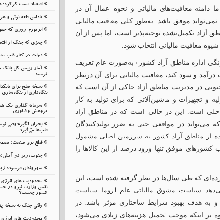
اقتصاد پشت کرکره؛ هز
 دامنه معافیت‌های مالیاتی و نحوه اعمال آن در
پاداش قلعه نوئی و هز
نمی‌تواند موفق باشد. به‌طور کلی معافیت مالیاتی
ابرتورم؛ روزی که حقوق
ق آزاد تکمیل‌نشده توجیه‌پذیر است، اما پس از آن
چیزی که جنگ از اقتصا
 شیوه معافیت مالیاتی انتخاب شود.
دولت در کنار قلب تپ
ونگی اداره مناطق آزاد کشور» به‌صورت عام تعریف
آمار رییس کل بانک م
رآمد و سود کند، معافیت مالیاتی برای آن درنظر
ترسند
نوبی در مدیریت مناطق آزاد حاکی از آن است که
نسخه صلح برای بانک
بنگاه‌داری از بنگاه‌سازی
یه و تجهیزات و ماشین‌آلاتی که برای تولید به کار
سرمایه گذاری یک هم
داخلی است. این در حالی است که در مناطق آزاد
پژوهش و فناوری
ه می‌تواند در مواقعی حتی به ضرر تولیدکنندگان
بحرانِ انگیزه؛وقتی نوس
قلب‌ها می‌گیرد
دشده از مناطق آزاد کشور به سرزمین اصلی مشمول
قطع برق صنعت؛ تصمیمی
 کشورهای موفق تنها ورود درصد از این کالاها را
جنوب، زیر دو آتش؛شب
شهروندان فرسوده زیر ب
ترده‌ای که طی سال‌ها در نظر گرفته شده است، این
محدودیت های انرژی م
نقش وزارت نیرو در حمای
می‌دهد سیاست مشوق مالیاتی عام لزوما سیاست
کشور چیست؟
و به هدف بهبود شرایط ساختاری موثر باشد. در
وقتی جنگ به نسخه پ
 بر اینکه موجب تحمیل هزینه‌های زیادی می‌شود،
محدودیت های انرژی م