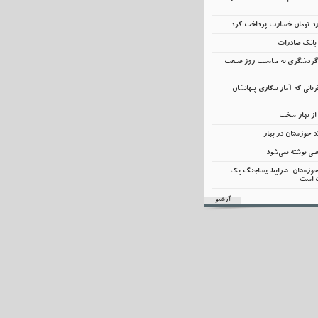
 گردشگری به مناسبت روز صنعت
قربانی که آمار بیکاری پنهانشان
 از بهار سخت
د خوزستان در بهار
بضی نوشته نمی‌شود
د خوزستان: شرایط پساجنگ یک
 است
آرشیو