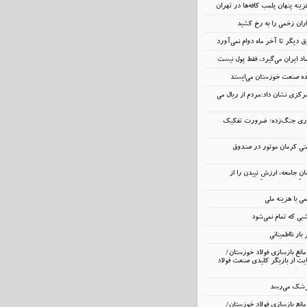
ینه پنهان پلمب کافه‌ها در تهران
اران زخمی را به رخ کشید
 دیگر تا آخر ماه دوام نمی‌آورد
د ایران می‌گیرد، فقط پول نیست
نده صنعت خوزستان می‌ایستد
رکزی نشان داد:مردم از ریال می
داری جنگ‌زده؛ ضرورت تفکیک
تی کرمان موتور در صندوق
انِ جامعه، ارزشِ تپیدن را از
 با هزینه ملی
ی که تمام نمی‌شود
ار نااطمینانی
انع بازسازی فولاد خوزستان/
ت از بازیگر کلیدی صنعت فولاد
زشک می‌رسد
انع بازسازی فولاد خوزستان/