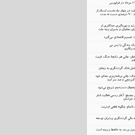
ملت در چهار ماه نخست امسال از
14.5 همت گذشت؛ رشد 90 درصدی نسبت به مدت
رشد و بهره‌گیری حداکثری از
 معاونان و مدیران بیمه ملت
» تصمیم اقتصادی می‌گیرد
سبک زندگی را پس می
و بیکاری
خطر: وقتی هر شایعهٔ جنگ، قیمت
ند
ک؛ وقتی برنامه‌ریزی معنای خود
کبریتچی و صد متر امید
 یخچال دست‌دوم شروع می‌شود
 مجتمع؛ آغاز رسمی فعالیت انبار
د خراسان
اتمام: چگونه قطعی اینترنت
ه مالی گردشگری پیشران توسعه
رز برسد، به خانه‌ها رسیده است