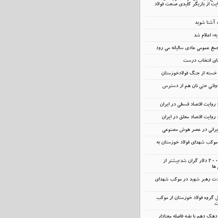
ت از بازیگر کلیدی صنعت فولاد
ت آشنا شوید
یه» اعلام شد
مع عمومی عادی سالیانه می رود
عمای انتخاب درست
ر خسته‌ از جنگ فولادخوزستان
؛وقتی حتی نان هم از دسترس
 روایت اقتصاد قسطی در ایران
 روایت اقتصاد معلق در ایران
ایرانی در عصر هوش مصنوعی
وکب شهدای فولاد خوزستان به
آیفون و ایکس‌باکس ۲۰۰ دلار گران شد؛بیشتر از
 ها
ت رهبر شهید در موکب شهدای
مل گروه فولاد خوزستان از موکب
ت
دهک دهم با بقیه فاصله معنادار