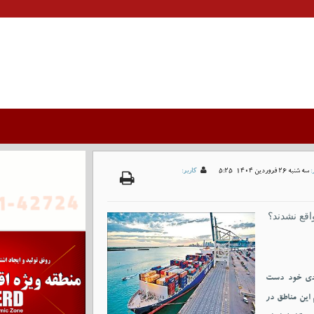
:
سه شنبه 26 فروردين 1404-5:25
کاربر:
اقع نشدند؟
صادی خود دست
 این مناطق در