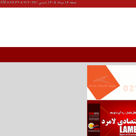
جمعه 16 مرداد 1405 شمسی /8/7/2026 8:26:49 AM