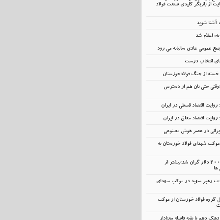
ت از بازیگر کلیدی صنعت فولاد
ت آشنا شوید
یه» اعلام شد
مع عمومی عادی سالیانه می رود
عمای انتخاب درست
ر خسته‌ از جنگ فولادخوزستان
؛وقتی حتی نان هم از دسترس
 روایت اقتصاد قسطی در ایران
 روایت اقتصاد معلق در ایران
ایرانی در عصر هوش مصنوعی
وکب شهدای فولاد خوزستان به
آیفون و ایکس‌باکس ۲۰۰ دلار گران شد؛بیشتر از
 ها
ت رهبر شهید در موکب شهدای
مل گروه فولاد خوزستان از موکب
ت
دهک دهم با بقیه فاصله معنادار