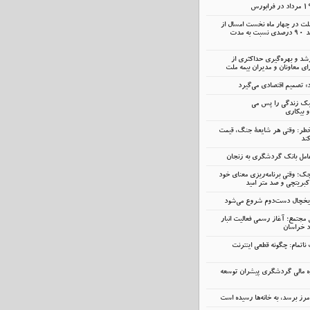
ملت در چهار ماه نخست امسال از
14.5 همت گذشت؛ رشد 90 درصدی نسبت به مدت
رشد و بهره‌گیری حداکثری از
 معاونان و مدیران بیمه ملت
» تصمیم اقتصادی می‌گیرد
سبک زندگی را پس می
و بیکاری
خطر: وقتی هر شایعهٔ جنگ، قیمت
ند
ک؛ وقتی برنامه‌ریزی معنای خود
کبریتچی و صد متر امید
 یخچال دست‌دوم شروع می‌شود
 مجتمع؛ آغاز رسمی فعالیت انبار
د خراسان
اتمام: چگونه قطعی اینترنت
ه مالی گردشگری پیشران توسعه
رز برسد، به خانه‌ها رسیده است