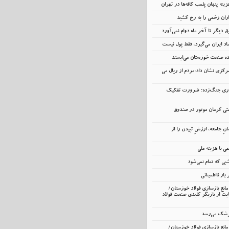
ینه پنهان پلمب کافه‌ها در تهران
اران زخمی را به رخ کشید
 دیگر تا آخر ماه دوام نمی‌آورد
د ایران می‌گیرد، فقط پول نیست
نده صنعت خوزستان می‌ایستد
رکزی نشان داد:مردم از ریال می
داری جنگ‌زده؛ ضرورت تفکیک
تی کرمان موتور در صندوق
انِ جامعه، ارزشِ تپیدن را از
 با هزینه ملی
ی که تمام نمی‌شود
ار نااطمینانی
انع بازسازی فولاد خوزستان/
ت از بازیگر کلیدی صنعت فولاد
زشک می‌رسد
انع بازسازی فولاد خوزستان/