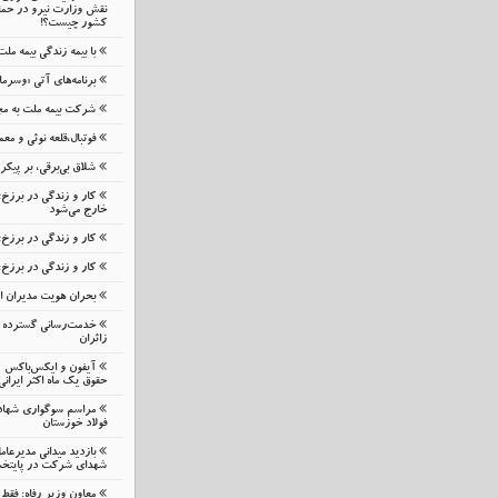
نقش وزارت نیرو در حمای
کشور چیست؟!
با بیمه زندگی بیمه مل
برنامه‌های آتی «وسرما
شرکت بیمه ملت به مج
فوتبال،قلعه نوئی و م
شلاق‌ بی‌برقی، بر پیک
کار و زندگی در برزخ
خارج می‌شود
کار و زندگی در برزخ؛
کار و زندگی در برزخ:
بحران هویت مدیران 
خدمت‌رسانی گسترده م
زائران
حقوق یک ماه اکثر ایرانی
مراسم سوگواری شهاد
فولاد خوزستان
بازدید میدانی مدیرعا
شهدای شرکت در پایتخ
معاون وزیر رفاه: فقط 