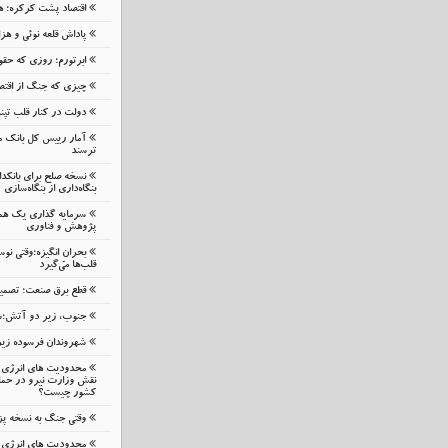
اقتصاد پشت کرکره؛ هز
پاداش قلعه نوئی و هز
ابرتورم؛ روزی که حقوق
چیزی که جنگ از اقتصا
دولت در کنار قلب تپ
آمار رییس کل بانک م
ترسند
نسخه صلح برای بانک
بنگاه‌داری از بنگاه‌سازی
سرمایه گذاری یک هم
پژوهش و فناوری
بحرانِ انگیزه؛وقتی نوس
قلب‌ها می‌گیرد
قطع برق صنعت؛ تصمیمی
جنوب، زیر دو آتش؛شب
شهروندان فرسوده زیر ب
محدودیت های انرژی م
نقش وزارت نیرو در حمای
کشور چیست؟
وقتی جنگ به نسخه پ
محدودیت های انرژی م