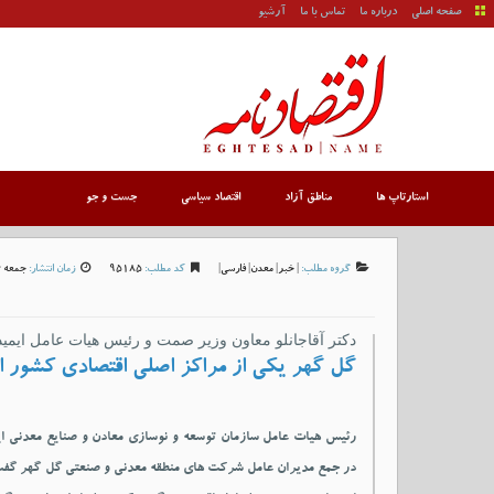
صفحه اصلی
درباره ما
تماس با ما
آرشیو
استارتاپ ها
مناطق آزاد
اقتصاد سیاسی
جست و جو
گروه مطلب:
|
خبر
|
معدن
|
فارسی
|
کد مطلب:
95185
زمان انتشار:
جمعه 6 تير 1404-21:8
دکتر آقاجانلو معاون وزیر صمت و رئیس هیات عامل ایمید
گل گهر یکی از مراکز اصلی اقتصادی کشور 
رئیس هیات عامل سازمان توسعه و نوسازی معادن و صنایع معدنی ایر
در جمع مدیران عامل شرکت های منطقه معدنی و صنعتی گل گهر گفت: