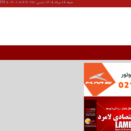
جمعه 16 مرداد 1405 شمسی /8/7/2026 8:04:01 PM