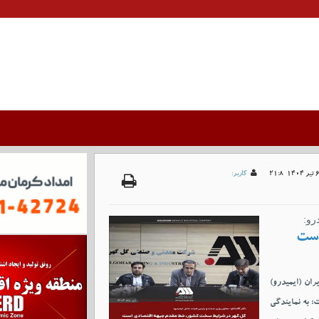
کاربر:
رو:
است
ان (ایمیدرو)
 به نمایندگی