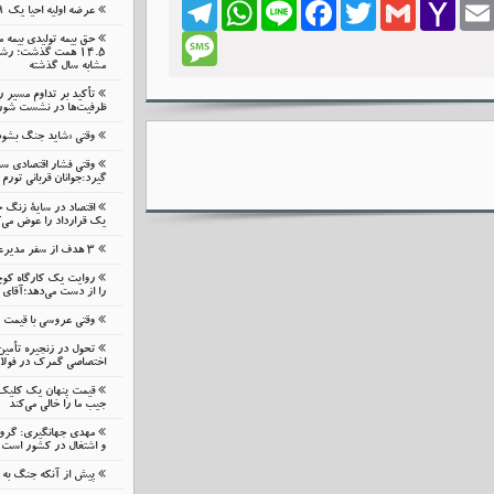
Telegram
WhatsApp
Line
Facebook
Twitter
Gmail
Yahoo
Emai
عرضه اولیه احیا یک ۱۹ مرداد در فرابورس
Mail
Message
حق بیمه تولیدی بیمه 
مشابه سال گذشته
تأکید بر تداوم مسیر 
ظرفیت‌ها در نشست شورای
وقتی «شاید جنگ بشود
وقتی فشار اقتصادی 
گیرد:جوانان قربانی تورم 
اقتصاد در سایهٔ زنگ 
یک قرارداد را عوض می‌ک
۳ هدف از سفر مدیرعامل بانک گردشگری به زنجان
روایت یک کارگاه کوچ
را از دست می‌دهد؛آقای 
وقتی عروسی با قیمت
تحول در زنجیره تأمین
اختصاصی گمرک در فولا
قیمت پنهان یک کلیک ن
جیب ما را خالی می‌کند
مهدی جهانگیری: گرو
و اشتغال در کشور است
پیش از آنکه جنگ به م