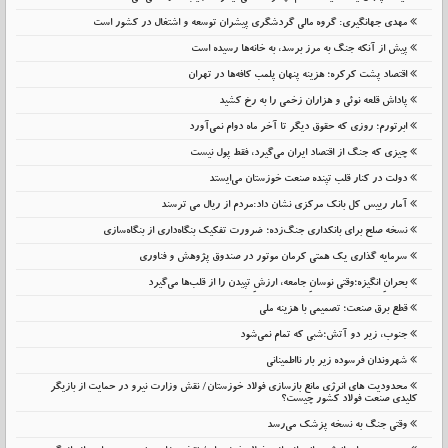
مهدی جهانگیری: گروه مالی گردشگری پیشران توسعه و اشتغال در کشور است
پیش از آنکه جنگ به مرز برسد، به خانه‌ها رسیده است
اقتصاد پشت کرکره؛ هزینه پنهان پلمب کافه‌ها در تهران
پاداش قلعه نوئی و هزاران زخمی را به رخ کشید
ابرتورم؛ روزی که حقوق دیگر تا آخر ماه دوام نمی‌آورد
چیزی که جنگ از اقتصاد ایران می‌گیرد، فقط پول نیست
دولت در کنار قلب تپنده صنعت خوزستان می‌ایستد
آمار رییس کل بانک مرکزی نشان داد:مردم از ریال می ترسند
نسخه صلح برای بانکداری جنگ‌زده؛ ضرورت تفکیک بنگاه‌داری از بنگاه‌سازی
سرمایه گذاری یک همتی کرمان موتور در صندوق پژوهش و فناوری
بحرانِ انگیزه؛وقتی نوسانِ جامعه، ارزشِ تپیدن را از قلب‌ها می‌گیرد
قطع برق صنعت؛ تصمیمی با هزینه ملی
جنوب، زیر دو آتش؛شبی که تمام نمی‌شود
شهروندان فرسوده زیر بار نااطمینانی
محدودیت های انرژی مانع بازسازی فولاد خوزستان/ نقش وزارت نیرو در حمایت از بازیگر
کلیدی صنعت فولاد کشور چیست؟
وقتی جنگ به نسخه پزشک می‌رسد