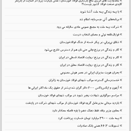
محدودیت های انرژی مانع بازسازی فولاد خوزستان/ نقش وزارت نیرو در حمایت از بازیگر
کلیدی صنعت فولاد کشور چیست؟!
با بیمه زندگی بیمه ملت آشنا شوید
برنامه‌های آتی «وسرمایه» اعلام شد
شرکت بیمه ملت به مجمع عمومی عادی سالیانه می رود
فوتبال،قلعه نوئی و معمای انتخاب درست
شلاق‌ بی‌برقی، بر پیکر خسته‌ از جنگ فولادخوزستان
کار و زندگی در برزخ؛وقتی حتی نان هم از دسترس خارج می‌شود
کار و زندگی در برزخ؛ روایت اقتصاد قسطی در ایران
کار و زندگی در برزخ: روایت اقتصاد معلق در ایران
بحران هویت مدیران ایرانی در عصر هوش مصنوعی
خدمت‌رسانی گسترده موکب شهدای فولاد خوزستان به زائران
آیفون و ایکس‌باکس ۲۰۰ دلار گران شد؛بیشتر از حقوق یک ماه اکثر ایرانی ها
مراسم سوگواری شهادت رهبر شهید در موکب شهدای فولاد خوزستان
بازدید میدانی مدیرعامل گروه فولاد خوزستان از موکب شهدای شرکت در پایتخت
معاون وزیر رفاه: فقط دهک دهم با بقیه فاصله معنادار دارد
بیمه ملت 3900 میلیارد تومان خسارت پرداخت کرد
تسهیلات 66.3 همتی بانک صادرات