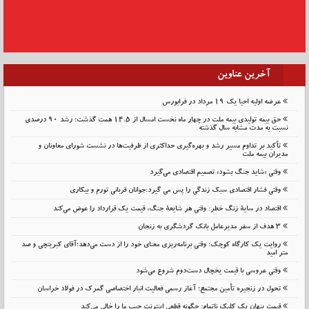
آخرین عناوین
عرضه اولیه احیا یک ۱۹ مرداد در فرابورس
حق بیمه تولیدی بیمه ملت در چهار ماه نخست امسال از 14.5 همت گذشت؛ رشد 90 درصدی
نسبت به مدت مشابه سال گذشته
تأکید بر تداوم مسیر رشد و بهره‌گیری حداکثری از ظرفیت‌ها در نشست شورای معاونان و
مدیران بیمه ملت
وقتی «شاید جنگ بشود» تصمیم اقتصادی می‌گیرد
وقتی فشار اقتصادی سبک زندگی را پس می گیرد:جوانان قربانی تورم و بیکاری
اقتصاد در سایهٔ زنگ خطر: وقتی هر شایعهٔ جنگ، قیمت یک قرارداد را عوض می‌کند
۳ هدف از سفر مدیرعامل بانک گردشگری به زنجان
روایت یک کارگاه کوچک؛ وقتی برنامه‌ریزی معنای خود را از دست می‌دهد؛آقای کبریتچی و صد
متر امید
وقتی عروسی با قیمت یخچال دست‌دوم شروع می‌شود
تحول در زنجیره تأمین مجتمع؛ آغاز رسمی فعالیت انبار اختصاصی گمرک در فولاد خراسان
قیمت پنهان یک کلیک ناتمام: چگونه قطعی اینترنت جیب ما را خالی می‌کند