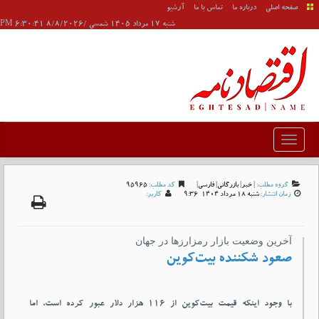
صفحه اصلی
درباره ما
تماس با ما
آرشیو
شنبه 17 مرداد 1405 شمسی /8/8/2026 6:30:41 PM
گروه مطلب:
|
خبر
|
بازرگانی
|
فارسی
|
کد مطلب:
95965
زمان انتشار:
شنبه 18 مرداد 1404-9:36
کاربر:
آخرین وضعیت بازار رمزارزها در جهان
صعود شکننده بیت‌کوین
با وجود اینکه قیمت بیت‌کوین از ۱۱۶ هزار دلار عبور کرده است، اما