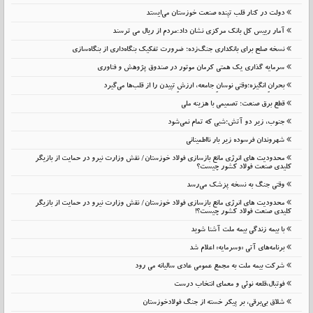
دولت در کنار قلب تپنده صنعت خوزستان می‌ایستد
آمار رییس کل بانک مرکزی نشان داد:مردم از ریال می ترسند
نسخه صلح برای بانکداری جنگ‌زده؛ ضرورت تفکیک بنگاه‌داری از بنگاه‌سازی
سرمایه گذاری یک همتی کرمان موتور در صندوق پژوهش و فناوری
بحرانِ انگیزه؛وقتی نوسانِ جامعه، ارزشِ تپیدن را از قلب‌ها می‌گیرد
قطع برق صنعت؛ تصمیمی با هزینه ملی
جنوب، زیر دو آتش؛شبی که تمام نمی‌شود
شهروندان فرسوده زیر بار نااطمینانی
محدودیت های انرژی مانع بازسازی فولاد خوزستان/ نقش وزارت نیرو در حمایت از بازیگر
کلیدی صنعت فولاد کشور چیست؟
وقتی جنگ به نسخه پزشک می‌رسد
محدودیت های انرژی مانع بازسازی فولاد خوزستان/ نقش وزارت نیرو در حمایت از بازیگر
کلیدی صنعت فولاد کشور چیست؟!
با بیمه زندگی بیمه ملت آشنا شوید
برنامه‌های آتی «وسرمایه» اعلام شد
شرکت بیمه ملت به مجمع عمومی عادی سالیانه می رود
فوتبال،قلعه نوئی و معمای انتخاب درست
شلاق‌ بی‌برقی، بر پیکر خسته‌ از جنگ فولادخوزستان