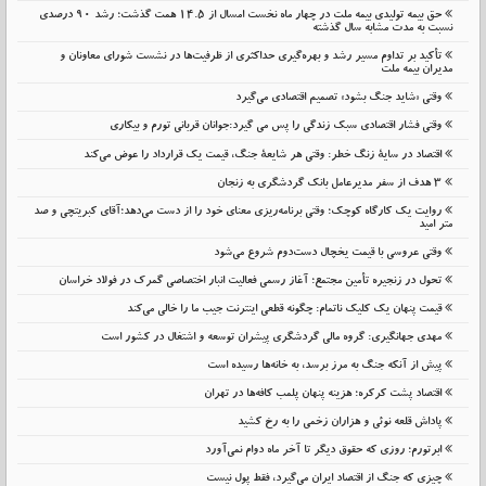
حق بیمه تولیدی بیمه ملت در چهار ماه نخست امسال از 14.5 همت گذشت؛ رشد 90 درصدی
نسبت به مدت مشابه سال گذشته
تأکید بر تداوم مسیر رشد و بهره‌گیری حداکثری از ظرفیت‌ها در نشست شورای معاونان و
مدیران بیمه ملت
وقتی «شاید جنگ بشود» تصمیم اقتصادی می‌گیرد
وقتی فشار اقتصادی سبک زندگی را پس می گیرد:جوانان قربانی تورم و بیکاری
اقتصاد در سایهٔ زنگ خطر: وقتی هر شایعهٔ جنگ، قیمت یک قرارداد را عوض می‌کند
۳ هدف از سفر مدیرعامل بانک گردشگری به زنجان
روایت یک کارگاه کوچک؛ وقتی برنامه‌ریزی معنای خود را از دست می‌دهد؛آقای کبریتچی و صد
متر امید
وقتی عروسی با قیمت یخچال دست‌دوم شروع می‌شود
تحول در زنجیره تأمین مجتمع؛ آغاز رسمی فعالیت انبار اختصاصی گمرک در فولاد خراسان
قیمت پنهان یک کلیک ناتمام: چگونه قطعی اینترنت جیب ما را خالی می‌کند
مهدی جهانگیری: گروه مالی گردشگری پیشران توسعه و اشتغال در کشور است
پیش از آنکه جنگ به مرز برسد، به خانه‌ها رسیده است
اقتصاد پشت کرکره؛ هزینه پنهان پلمب کافه‌ها در تهران
پاداش قلعه نوئی و هزاران زخمی را به رخ کشید
ابرتورم؛ روزی که حقوق دیگر تا آخر ماه دوام نمی‌آورد
چیزی که جنگ از اقتصاد ایران می‌گیرد، فقط پول نیست