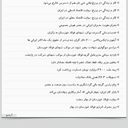
کار و زندگی در برزخ؛وقتی حتی نان هم از دسترس خارج می‌شود
کار و زندگی در برزخ؛ روایت اقتصاد قسطی در ایران
کار و زندگی در برزخ: روایت اقتصاد معلق در ایران
بحران هویت مدیران ایرانی در عصر هوش مصنوعی
خدمت‌رسانی گسترده موکب شهدای فولاد خوزستان به زائران
آیفون و ایکس‌باکس ۲۰۰ دلار گران شد؛بیشتر از حقوق یک ماه اکثر ایرانی ها
مراسم سوگواری شهادت رهبر شهید در موکب شهدای فولاد خوزستان
بازدید میدانی مدیرعامل گروه فولاد خوزستان از موکب شهدای شرکت در پایتخت
معاون وزیر رفاه: فقط دهک دهم با بقیه فاصله معنادار دارد
بیمه ملت 3900 میلیارد تومان خسارت پرداخت کرد
تسهیلات 66.3 همتی بانک صادرات
پیام رئیس گروه مالی گردشگری به مناسبت روز صنعت و معدن
بازار کار ایران؛ چهار قربانی که آمار بیکاری پنهانشان می‌کند
روایت فولاد خوزستان از بهار سخت
ریز مصرف انرژی فولاد خوزستان در بهار
آرشیو