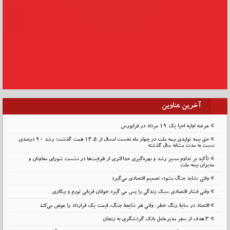
آخرین عناوین
عرضه اولیه احیا یک ۱۹ مرداد در فرابورس
حق بیمه تولیدی بیمه ملت در چهار ماه نخست امسال از 14.5 همت گذشت؛ رشد 90 درصدی
نسبت به مدت مشابه سال گذشته
تأکید بر تداوم مسیر رشد و بهره‌گیری حداکثری از ظرفیت‌ها در نشست شورای معاونان و
مدیران بیمه ملت
وقتی «شاید جنگ بشود» تصمیم اقتصادی می‌گیرد
وقتی فشار اقتصادی سبک زندگی را پس می گیرد:جوانان قربانی تورم و بیکاری
اقتصاد در سایهٔ زنگ خطر: وقتی هر شایعهٔ جنگ، قیمت یک قرارداد را عوض می‌کند
۳ هدف از سفر مدیرعامل بانک گردشگری به زنجان