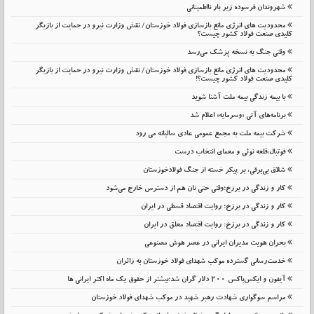
شهروندان فرسوده زیر بار نااطمینانی
محدودیت های انرژی مانع بازسازی فولاد خوزستان/ نقش وزارت نیرو در حمایت از بازیگر
کلیدی صنعت فولاد کشور چیست؟
وقتی جنگ به نسخه پزشک می‌رسد
محدودیت های انرژی مانع بازسازی فولاد خوزستان/ نقش وزارت نیرو در حمایت از بازیگر
کلیدی صنعت فولاد کشور چیست؟!
با بیمه زندگی بیمه ملت آشنا شوید
برنامه‌های آتی «وسرمایه» اعلام شد
شرکت بیمه ملت به مجمع عمومی عادی سالیانه می رود
فوتبال،قلعه نوئی و معمای انتخاب درست
شلاق‌ بی‌برقی، بر پیکر خسته‌ از جنگ فولادخوزستان
کار و زندگی در برزخ؛وقتی حتی نان هم از دسترس خارج می‌شود
کار و زندگی در برزخ؛ روایت اقتصاد قسطی در ایران
کار و زندگی در برزخ: روایت اقتصاد معلق در ایران
بحران هویت مدیران ایرانی در عصر هوش مصنوعی
خدمت‌رسانی گسترده موکب شهدای فولاد خوزستان به زائران
آیفون و ایکس‌باکس ۲۰۰ دلار گران شد؛بیشتر از حقوق یک ماه اکثر ایرانی ها
مراسم سوگواری شهادت رهبر شهید در موکب شهدای فولاد خوزستان