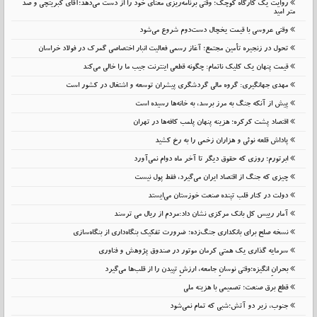
روایت یک کارگاه کوچک؛ وقتی برنامه‌ریزی معنای خود را از دست می‌دهد؛آقای کبریتچی و صد
متر امید
وقتی عروسی با قیمت یخچال دست‌دوم شروع می‌شود
تحول در زنجیره تأمین مجتمع؛ آغاز رسمی فعالیت انبار اختصاصی گمرک در فولاد خراسان
قیمت پنهان یک کلیک ناتمام: چگونه قطعی اینترنت جیب ما را خالی می‌کند
مهدی جهانگیری: گروه مالی گردشگری پیشران توسعه و اشتغال در کشور است
پیش از آنکه جنگ به مرز برسد، به خانه‌ها رسیده است
اقتصاد پشت کرکره؛ هزینه پنهان پلمب کافه‌ها در تهران
پاداش قلعه نوئی و هزاران زخمی را به رخ کشید
ابرتورم؛ روزی که حقوق دیگر تا آخر ماه دوام نمی‌آورد
چیزی که جنگ از اقتصاد ایران می‌گیرد، فقط پول نیست
دولت در کنار قلب تپنده صنعت خوزستان می‌ایستد
آمار رییس کل بانک مرکزی نشان داد:مردم از ریال می ترسند
نسخه صلح برای بانکداری جنگ‌زده؛ ضرورت تفکیک بنگاه‌داری از بنگاه‌سازی
سرمایه گذاری یک همتی کرمان موتور در صندوق پژوهش و فناوری
بحرانِ انگیزه؛وقتی نوسانِ جامعه، ارزشِ تپیدن را از قلب‌ها می‌گیرد
قطع برق صنعت؛ تصمیمی با هزینه ملی
جنوب، زیر دو آتش؛شبی که تمام نمی‌شود