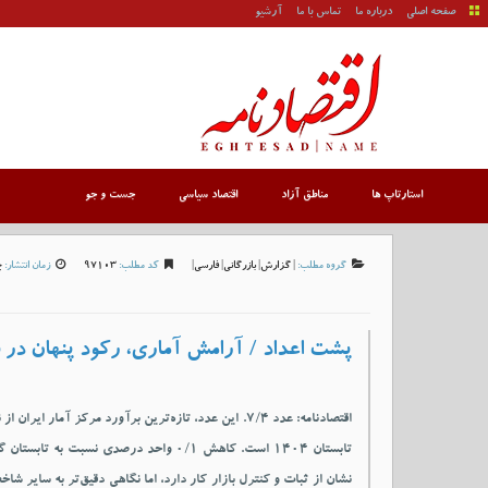
صفحه اصلی
درباره ما
تماس با ما
آرشیو
استارتاپ ها
مناطق آزاد
اقتصاد سیاسی
جست و جو
گروه مطلب:
|
گزارش
|
بازرگانی
|
فارسی
|
کد مطلب:
97103
زمان انتشار:
چه
پشت اعداد / آرامش آماری، رکود پنهان در با
اقتصادنامه: عدد ۷/۴. این عدد، تازه‌ترین برآورد مرکز آمار ایرا
تابستان ۱۴۰۴ است. کاهش ۰/۱ واحد درصدی نسبت به تا
نشان از ثبات و کنترل بازار کار دارد، اما نگاهی دقیق‌تر به سایر شا