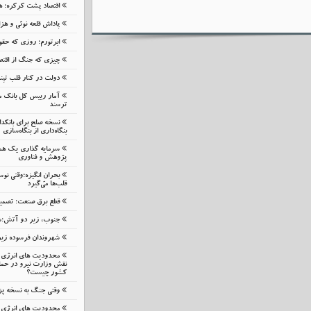
اقتصاد پشت کرکره؛ هز
پاداش قلعه نوئی و هز
ابرتورم؛ روزی که حقوق
چیزی که جنگ از اقتصا
دولت در کنار قلب تپ
آمار رییس کل بانک م
ترسند
نسخه صلح برای بانک
بنگاه‌داری از بنگاه‌سازی
سرمایه گذاری یک هم
پژوهش و فناوری
بحرانِ انگیزه؛وقتی نوس
قلب‌ها می‌گیرد
قطع برق صنعت؛ تصمیمی
جنوب، زیر دو آتش؛شب
شهروندان فرسوده زیر ب
محدودیت های انرژی م
نقش وزارت نیرو در حمای
کشور چیست؟
وقتی جنگ به نسخه پ
محدودیت های انرژی م