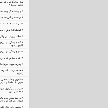
نقش وزارت نیرو در حمای
کشور چیست؟!
با بیمه زندگی بیمه مل
برنامه‌های آتی «وسرما
شرکت بیمه ملت به مج
فوتبال،قلعه نوئی و م
شلاق‌ بی‌برقی، بر پیک
کار و زندگی در برزخ
خارج می‌شود
کار و زندگی در برزخ؛
کار و زندگی در برزخ:
بحران هویت مدیران 
خدمت‌رسانی گسترده م
زائران
حقوق یک ماه اکثر ایرانی
مراسم سوگواری شهاد
فولاد خوزستان
بازدید میدانی مدیرعا
شهدای شرکت در پایتخ
معاون وزیر رفاه: فقط 