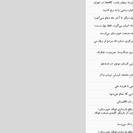
ینه پنهان پلمب کافه‌ها در تهران
اران زخمی را به رخ کشید
 دیگر تا آخر ماه دوام نمی‌آورد
د ایران می‌گیرد، فقط پول نیست
نده صنعت خوزستان می‌ایستد
رکزی نشان داد:مردم از ریال می
داری جنگ‌زده؛ ضرورت تفکیک
تی کرمان موتور در صندوق
انِ جامعه، ارزشِ تپیدن را از
 با هزینه ملی
ی که تمام نمی‌شود
ار نااطمینانی
انع بازسازی فولاد خوزستان/
ت از بازیگر کلیدی صنعت فولاد
زشک می‌رسد
انع بازسازی فولاد خوزستان/