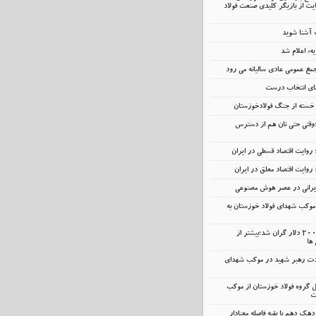
ت از بازیگر کلیدی صنعت فولاد
ت آشنا شوید
یه» اعلام شد
مع عمومی عادی سالیانه می رود
عمای انتخاب درست
ر خسته‌ از جنگ فولادخوزستان
؛وقتی حتی نان هم از دسترس
 روایت اقتصاد قسطی در ایران
 روایت اقتصاد معلق در ایران
ایرانی در عصر هوش مصنوعی
وکب شهدای فولاد خوزستان به
آیفون و ایکس‌باکس ۲۰۰ دلار گران شد؛بیشتر از
 ها
ت رهبر شهید در موکب شهدای
مل گروه فولاد خوزستان از موکب
ت
دهک دهم با بقیه فاصله معنادار