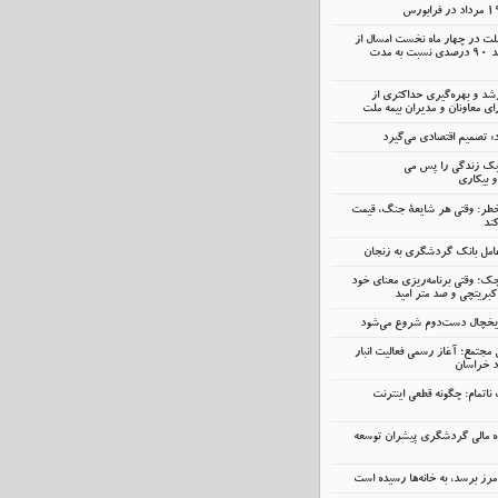
ملت در چهار ماه نخست امسال از
14.5 همت گذشت؛ رشد 90 درصدی نسبت به مدت
رشد و بهره‌گیری حداکثری از
 معاونان و مدیران بیمه ملت
» تصمیم اقتصادی می‌گیرد
سبک زندگی را پس می
و بیکاری
خطر: وقتی هر شایعهٔ جنگ، قیمت
ند
ک؛ وقتی برنامه‌ریزی معنای خود
کبریتچی و صد متر امید
 یخچال دست‌دوم شروع می‌شود
 مجتمع؛ آغاز رسمی فعالیت انبار
د خراسان
اتمام: چگونه قطعی اینترنت
ه مالی گردشگری پیشران توسعه
رز برسد، به خانه‌ها رسیده است