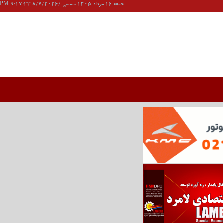
جمعه 16 مرداد 1405 شمسی /8/7/2026 9:17:23 PM