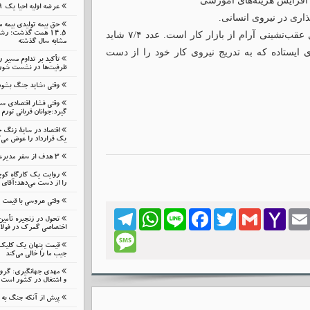
افزایش هزینه‌های آموزشی
عرضه اولیه احیا یک ۱۹ مرداد در فرابورس
اری در نیروی انسانی.
حق بیمه تولیدی بیمه 
در نهایت، تابستان ۱۴۰۴ نه فصل رونق اشتغال، بلکه فصل عقب‌نشینی آرام از بازار کار است. عدد ۷/۴ شاید
مشابه سال گذشته
 ایستاده که به تدریج نیروی کار خود را از دست
تأکید بر تداوم مسیر 
ظرفیت‌ها در نشست شورای
وقتی «شاید جنگ بشود
وقتی فشار اقتصادی 
گیرد:جوانان قربانی تورم 
اقتصاد در سایهٔ زنگ 
یک قرارداد را عوض می‌ک
۳ هدف از سفر مدیرعامل بانک گردشگری به زنجان
روایت یک کارگاه کوچ
را از دست می‌دهد؛آقای 
وقتی عروسی با قیمت
Telegram
WhatsApp
Line
Facebook
Twitter
Gmail
Yahoo
Emai
تحول در زنجیره تأمین
Mail
اختصاصی گمرک در فولا
Message
قیمت پنهان یک کلیک ن
جیب ما را خالی می‌کند
مهدی جهانگیری: گرو
و اشتغال در کشور است
پیش از آنکه جنگ به م