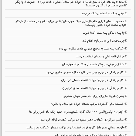
محدودیت های انرژی مانع بازسازی فولاد خوزستان/ نقش وزارت نیرو در حمایت از بازیگر
کلیدی صنعت فولاد کشور چیست؟
وقتی جنگ به نسخه پزشک می‌رسد
محدودیت های انرژی مانع بازسازی فولاد خوزستان/ نقش وزارت نیرو در حمایت از بازیگر
کلیدی صنعت فولاد کشور چیست؟!
با بیمه زندگی بیمه ملت آشنا شوید
برنامه‌های آتی «وسرمایه» اعلام شد
شرکت بیمه ملت به مجمع عمومی عادی سالیانه می رود
فوتبال،قلعه نوئی و معمای انتخاب درست
شلاق‌ بی‌برقی، بر پیکر خسته‌ از جنگ فولادخوزستان
کار و زندگی در برزخ؛وقتی حتی نان هم از دسترس خارج می‌شود
کار و زندگی در برزخ؛ روایت اقتصاد قسطی در ایران
کار و زندگی در برزخ: روایت اقتصاد معلق در ایران
بحران هویت مدیران ایرانی در عصر هوش مصنوعی
خدمت‌رسانی گسترده موکب شهدای فولاد خوزستان به زائران
آیفون و ایکس‌باکس ۲۰۰ دلار گران شد؛بیشتر از حقوق یک ماه اکثر ایرانی ها
مراسم سوگواری شهادت رهبر شهید در موکب شهدای فولاد خوزستان
بازدید میدانی مدیرعامل گروه فولاد خوزستان از موکب شهدای شرکت در پایتخت