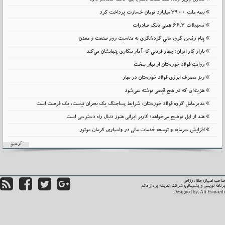
معاون وزیر رفاه: فقط دهک دهم با بقیه فاصله معنادار دارد
بیمه ملت 3900 میلیارد تومان خسارت پرداخت کرد
تسهیلات 66.3 همتی بانک صادرات
پیام رئیس گروه مالی گردشگری به مناسبت روز صنعت و معدن
بازار کار ایران؛ چهار قربانی که آمار بیکاری پنهانشان می‌کند
روایت فولاد خوزستان از بهار سخت
ریز مصرف انرژی فولاد خوزستان در بهار
هزینه‌ای که در هیچ قبضی نوشته نمی‌شود
مدیرعامل گروه فولاد خوزستان: شرایط پساجنگ یک بحران نیست، یک فرصت است
هند از اپل توضیح می‌خواهد؛ کاربر ایرانی هنوز دنبال راه دسترسی است
افزایش سرمایه و توسعه خدمات مالی در واسپاری کرمان موتور
آرشیو
حب امتیاز: جلال رزاقی
نامه نویسی و پشتیبانی:
شرکت اندیشه پرداز قائم
Designed by:
Ali Esmaei