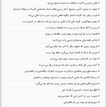
وقتی عروسی با قیمت یخچال دست‌دوم شروع می‌شود
تحول در زنجیره تأمین مجتمع؛ آغاز رسمی فعالیت انبار اختصاصی گمرک در فولاد خراسان
قیمت پنهان یک کلیک ناتمام: چگونه قطعی اینترنت جیب ما را خالی می‌کند
مهدی جهانگیری: گروه مالی گردشگری پیشران توسعه و اشتغال در کشور است
پیش از آنکه جنگ به مرز برسد، به خانه‌ها رسیده است
اقتصاد پشت کرکره؛ هزینه پنهان پلمب کافه‌ها در تهران
پاداش قلعه نوئی و هزاران زخمی را به رخ کشید
ابرتورم؛ روزی که حقوق دیگر تا آخر ماه دوام نمی‌آورد
چیزی که جنگ از اقتصاد ایران می‌گیرد، فقط پول نیست
دولت در کنار قلب تپنده صنعت خوزستان می‌ایستد
آمار رییس کل بانک مرکزی نشان داد:مردم از ریال می ترسند
نسخه صلح برای بانکداری جنگ‌زده؛ ضرورت تفکیک بنگاه‌داری از بنگاه‌سازی
سرمایه گذاری یک همتی کرمان موتور در صندوق پژوهش و فناوری
بحرانِ انگیزه؛وقتی نوسانِ جامعه، ارزشِ تپیدن را از قلب‌ها می‌گیرد
قطع برق صنعت؛ تصمیمی با هزینه ملی
جنوب، زیر دو آتش؛شبی که تمام نمی‌شود
شهروندان فرسوده زیر بار نااطمینانی