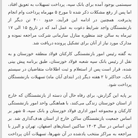
سیستمی بوجود آمده برای بانک سپه، پرداخت تسهیلات به تعویق افتاد،
اما پس از رفع مشکلات ذکر شده تا مورخ ۵ مهرماه پرداخت وام انجام
پذیرفت. همچنین در ادامه این فرآیند، حدود ۴۰۰ تن دیگر از
بازنشستگان واجد شرایط دعوت به عمل آمد که در تاریخ ۱۵ الی ۱۷
تیرماه به سالن چند منظوره منازل سازمانی شرکت مراجعه نموده و
مدارک مورد نیاز از آنان برای تشکیل پرونده دریافت شد.
به گفته رئیس امور بازنشستگی کارکنان فولاد منطقه خوزستان و به
نقل از رئیس بانک سپه شعبه فولاد خوزستان، طبق برنامه پیش بینی
شده، قرار است پس از استعلام و ثبت اطلاعات متقاضیان در سیستم
بانک، حداکثر تا ۲ هفته دیگر (در ابتدای آبان ماه) تسهیلات بازنشستگان
پرداخت شود.
بر پایه این گزارش، برای رفاه حال آن دسته از بازنشستگان که خارج
از استان خوزستان زندگی می‌کنند، با هماهنگی واحد امور بازنشستگی
کارکنان و مجموعه امور اداری فولاد خوزستان و بانک سپه، ۵ شهر بر
اساس جمعیت بازنشستگان ساکن خارج از استان هدف‌گذاری شد. بر
این اساس در سال ۱۴۰۳ ساکنین استان‌های اصفهان، تهران و البرز با
مراجعه به مراکز منتخب یادشده در آن شهرها، تسهیلات آنان پرداخت