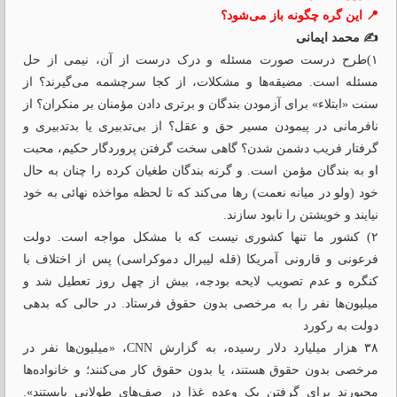
📍 این گره چگونه باز می‌شود؟
✍️ محمد ایمانی
۱)طرح درست صورت مسئله و درک درست از آن، نیمی از حل
مسئله است. مضیقه‌ها و مشکلات، از کجا سرچشمه می‌گیرند؟ از
سنت «ابتلاء» برای آزمودن بندگان و برتری دادن مؤمنان بر منکران؟ از
نافرمانی در پیمودن مسیر حق و عقل؟ از بی‌تدبیری یا بدتدبیری و
گرفتار فریب دشمن شدن؟ گاهی سخت گرفتن پروردگار حکیم، محبت
او به بندگان مؤمن است. و گرنه بندگان طغیان کرده را چنان به حال
خود (ولو در میانه نعمت) رها می‌کند که تا لحظه مواخذه نهائی به خود
نیایند و خویشتن را نابود سازند.
۲) کشور ما تنها کشوری نیست که با مشکل مواجه است. دولت
فرعونی و قارونی آمریکا (قله لیبرال دموکراسی) پس از اختلاف با
کنگره و عدم تصویب لایحه بودجه، بیش از چهل روز تعطیل شد و
میلیون‌ها نفر را به مرخصی بدون حقوق فرستاد. در حالی که بدهی
دولت به رکورد
۳۸ هزار میلیارد دلار رسیده، به گزارش CNN، «میلیون‌ها نفر در
مرخصی بدون حقوق هستند، یا بدون حقوق کار می‌کنند؛ و خانواده‌‌ها
مجبورند برای گرفتن یک وعده غذا در صف‌‌های طولانی بایستند».