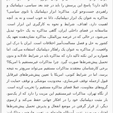
تاکید دارد؟ پاسخ این پرسش را باید در چند بعد سیاسی، دیپلماتیک و
راهبردی جست‌وجو کرد. مذاکره؛ ابزار دیپلماتیک یا تابوی سیاسی؟
مذاکره به عنوان یک ابزار دیپلماتیک، ذاتا نه خوب است و نه بد. آنچه
اهمیت دارد، اهداف، شرایط و نحوه به کارگیری این ابزار است.
متاسفانه در فضای داخلی ایران، گاهی مذاکره به یک «تابو» تبدیل
می‌شود، در حالی که در عرصه بین‌الملل، مذاکره نشان‌دهنده تعهد یک
کشور به حل و فصل مسالمت‌آمیز اختلافات است. ایران با درک این
واقعیت، از مذاکره به عنوان یک راهکار دیپلماتیک استفاده می‌کند، اما
همواره بر این نکته تاکید دارد که مذاکره باید در شرایط عادلانه و بدون
تحمیل پیش‌شرط‌ها صورت گیرد. چرا مذاکرات غیرمستقیم با امریکا؟
برخی کارشناسان معتقدند مذاکرات مستقیم می‌تواند سریع‌تر به نتیجه
برسد، اما در شرایط کنونی، امریکا با تعیین پیش‌شرط‌های غیرقابل
قبول ازجمله توقف غنی‌سازی، محدودیت موشکی و توقف حمایت از
گروه‌های مقاومت، عملا فضای مذاکره مستقیم را تخریب کرده است.
از نگاه تهران، مذاکرات غیرمستقیم این مزیت را دارد که از یک‌سو،
بار مثبت دیپلماتیک خود را در افکار جهانی حفظ می‌کند و ازسوی
دیگر، از قرار گرفتن در موضع انفعال و پذیرش تحمیل پیش‌شرط‌ها
اجتناب می‌ورزد. تدبیر آیت‌الله خامنه‌ای در تعیین چارچوب مذاکرات: