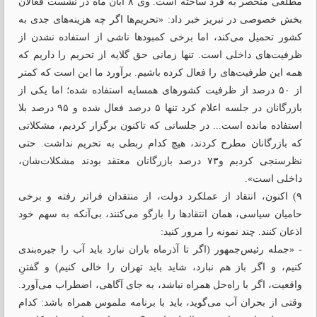
مطلعی منحصر به فرد ساخته است. وی ۸ آبان ماه در نشست فعالان
بخش خصوصی در تبریز خبر داد: «تحریم‌ها اگر چه هزینه‌‌های جدی به
کشور تحمیل می‌‌کند، اما برخی کمبود‌ها ناشی از استفاده ‌نشدن از
ظرفیت‌‌های داخلی است. تنها زمانی حق گلایه‌ از تحریم را داریم که
همه این ظرفیت‌های را فعال کرده باشیم. برآورد ما این است که کمتر
از ۵۰ درصد از ظرفیت کشورهای همسایه استفاده شده؛ اما یکی از
بازرگانان در جلسه اعلام کرد تنها ۵ درصد فعال شده و ۹۵ درصد بلا
استفاده مانده است... در جلساتی که تاکنون برگزار کردیم، مشکلاتی
که بازرگانان مطرح کردند، هیچ‌ کدام ربطی به تحریم نداشت. حتی
نظرسنجی کردیم و۷۳ درصد بازرگانان معتقد بودند مشکلات‌شان،
داخلی است».
۹) اکنون، انتقاد از عملکرد دولت، از منتقدان فراتر رفته و برخی
حامیان سیاسی، همان انتقادها را بازگو می‌کنند، بی‌آنکه به سهم خود
اذعان کنند. چند نمونه را مرور کنید:
- «جمله رئیس‌جمهور (اگر تا آذرماه باران نبارد باید آب را جیره‌بندی
کنیم، و اگر باز هم نبارد، شاید باید تهران را خالی کنیم) و گفتنِ
واقعیت، اگر با راه‌حل همراه نباشد، به جای آگاهی، اضطراب می‌آورد.
وقتی از بحران آب می‌گوید، باید با برنامه ملموس همراه باشد: کدام