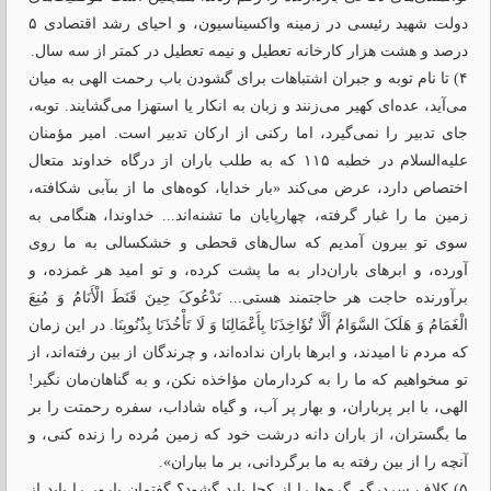
دولت شهید رئیسی در زمینه واکسیناسیون، و احیای رشد اقتصادی ۵
درصد و هشت هزار کارخانه تعطیل و نیمه تعطیل در کمتر از سه سال.
۴) تا نام توبه و جبران اشتباهات برای گشودن باب رحمت الهی به میان
می‌آید، عده‌ای کهیر می‌زنند و زبان به انکار یا استهزا می‌گشایند. توبه،
جای تدبیر را نمی‌گیرد، اما رکنی از ارکان تدبیر است. امیر مؤمنان
علیه‌السلام در خطبه ۱۱۵ که به طلب باران از درگاه خداوند متعال
اختصاص دارد، عرض می‌کند «بار خدایا، کوه‌هاى ما از بىآبى شکافته،
زمین ما را غبار گرفته، چهارپایان ما تشنه‌اند... خداوندا، هنگامی به
سوى تو بیرون آمدیم که سال‌هاى قحطى و خشکسالى به ما روی
آورده، و ابرهاى باران‌دار به ما پشت کرده، و تو امید هر غمزده‌، و
برآورنده حاجت هر حاجتمند هستی... نَدْعُوکَ حِینَ قَنَطَ الْأَنَامُ وَ مُنِعَ
الْغَمَامُ وَ هَلَکَ السَّوَامُ أَلَّا تُؤَاخِذَنَا بِأَعْمَالِنَا وَ لَا تَأْخُذَنَا بِذُنُوبِنَا. در این زمان
که مردم نا امیدند، و ابرها باران نداده‌اند، و چرندگان از بین رفته‌اند، از
تو مىخواهیم که ما را به کردارمان مؤاخذه نکن، و به گناهان‌مان نگیر!
الهى، با ابر پرباران، و بهار پر آب، و گیاه شاداب، سفره رحمتت را بر
ما بگستران، از باران دانه درشت خود که زمین مُرده را زنده کنى، و
آنچه را از بین رفته به ما برگردانى، بر ما بباران».
۵) کلاف سردرگم گره‌ها را از کجا باید گشود؟ گفتمان بارور را باید از