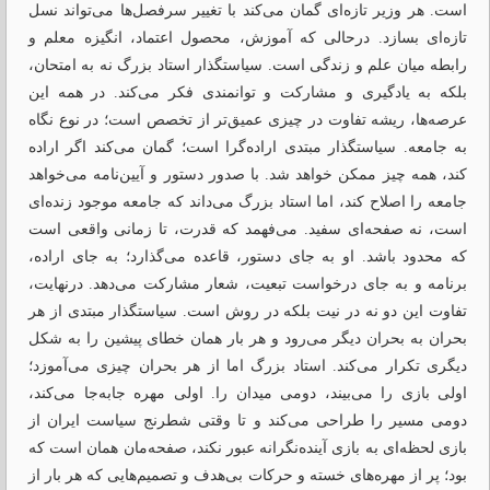
است. هر وزیر تازه‌ای گمان می‌کند با تغییر سرفصل‌ها می‌تواند نسل
تازه‌ای بسازد. درحالی که آموزش، محصول اعتماد، انگیزه معلم و
رابطه میان علم و زندگی است. سیاستگذار استاد بزرگ نه به امتحان،
بلکه به یادگیری و مشارکت و توانمندی فکر می‌کند. در همه این
عرصه‌ها، ریشه تفاوت در چیزی عمیق‌تر از تخصص است؛ در نوع نگاه
به جامعه. سیاستگذار مبتدی اراده‌گرا است؛ گمان می‌کند اگر اراده
کند، همه‌ چیز ممکن خواهد شد. با صدور دستور و آیین‌نامه می‌خواهد
جامعه را اصلاح کند، اما استاد بزرگ می‌داند که جامعه موجود زنده‌ای
است، نه صفحه‌ای سفید. می‌فهمد که قدرت، تا زمانی واقعی است
که محدود باشد. او به ‌جای دستور، قاعده می‌گذارد؛ به ‌جای اراده،
برنامه و به جای درخواست تبعیت، شعار مشارکت می‌دهد. درنهایت،
تفاوت این دو نه در نیت بلکه در روش است. سیاستگذار مبتدی از هر
بحران به بحران دیگر می‌رود و هر بار همان خطای پیشین را به شکل
دیگری تکرار می‌کند. استاد بزرگ اما از هر بحران چیزی می‌آموزد؛
اولی بازی را می‌بیند، دومی میدان را. اولی مهره جابه‌جا می‌کند،
دومی مسیر را طراحی می‌کند و تا وقتی شطرنج سیاست ایران از
بازی لحظه‌ای به بازی آینده‌نگرانه عبور نکند، صفحه‌مان همان است که
بود؛ پر از مهره‌های خسته و‌ حرکات بی‌هدف و تصمیم‌هایی که هر بار از