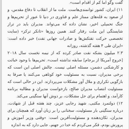
گفت ‌وگو اما کم از اقدام است».
۱۱) ایران، کشور توانمندی‌هاست. ملت ما از انقلاب تا دفاع مقدس، و
از صعود به قله‌های ممتاز علم و فناوری در دنیا تا عبور از تحریم‌ها و
جنگ تحمیلی اخیر، نشان داده که می‌تواند. مدیران باید در تراز
شایستگی این ملت رفتار کنند. همین روزها «تانکر ترکز» (‌سایت
تخصصی حرکت نفتکش‌ها و صادرات جهانی نفت) خبر داده است:
«ایران طی ۴ هفته گذشته، روزانه
۲.۳ میلیون بشکه نفت صادر کرده که از نیمه‌ نخست سال ۲۰۱۸
[خروج آمریکا از برجام] سابقه نداشته است». تحریم‌ها با وجود خباثت
و کارشکنی دشمن، مسئله اصلی نیست. چالش اصلی این است که
برخی مدیران، نسبت به مسئولیت خود کوتاهی می‌کنند یا صرفا به
بازگویی تکراری و ملال آور مشکلات می‌پردازند. این در حالی است که
مسئولیت انتصاب مدیران صالح، بازخواست مدیران و مطالبه برنامه
کارآمد، و اهتمام برای حل مشکلات، بر دوش آنها سنگینی می‌کند.
۱۲) دولتمرد مکتبی، شهید رجایی عزیز، چند هفته قبل از شهادت،
درباره سنگینی بار مسئولیت، سخنانی را بر زبان آورد که همچنان برای
مدیران، تکان‌دهنده و مسئولیت‌آفرین است: «وقتی وزیر آموزش و
پرورش بودم، فکر می‌‌کردم که خدا در جهنم، جایی دارد که به اندازه