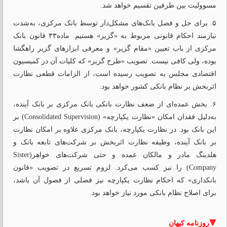
مسوولیت بین طرفین تقسیم خواهد شد.
۵. برای حل و فصل بانک‌های مشکل‌دار توسط بانک مرکزی، به‌شدت
نیازمند احکام قانونی مربوط به «گزیر» هستیم. ماده۳۳ قانون بانک
مرکزی از باب تعیین «مقام گزیر» و معرفی ابزارهای گزیر راهگشا
بوده، ولی کافی نیست. تصویب «طرح گزیر» که کلیات آن در کمیسیون
اقتصادی مجلس به تصویب رسیده است، از الزامات قطعی نظارت
اثربخش بر نظام بانکی کشور خواهد بود.
۶. بخش عمده‌ای از ضعف نظارت بانکی بانک مرکزی بر بانک آینده،
به‌دلیل فقدان امکان «نظارت یکپارچه» (Consolidated Supervision) بر
این بانک بود. در نظارت یکپارچه، بانک مرکزی علاوه بر امکان نظارت
بر بانک آینده، وظیفه نظارت اثربخش بر شرکت‌های تابعه بانک و
هلدینگ مادر و مالکان عمده و حتی شرکت‌های خواهر(Sister
Company) را نیز کسب می‌کرد. لزوم تسریع در تصویب «قانون
بانکداری» که احکام نظارت یکپارچه نیز فصلی از فصول آن باشد،
برای اصلاح نظام بانکی مورد نیاز خواهد بود.
🔻روزنامه کیهان