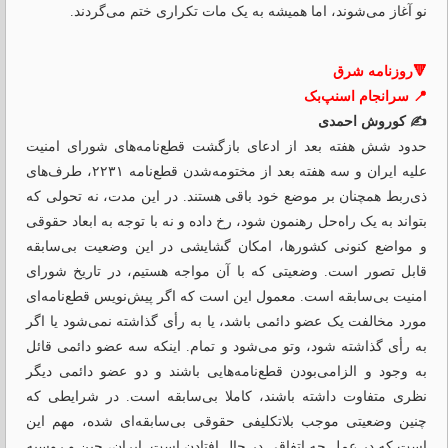
نو آغاز می‌شوند، اما همیشه به یک مات تکراری ختم می‌گردند.
🔻روزنامه شرق
📍 سرانجام اسنپ‌بک
✍️ کوروش احمدی
حدود شش هفته بعد از ادعای بازگشت قطع‌نامه‌های شورای امنیت
علیه ایران و سه هفته بعد از مختومه‌شدن قطع‌نامه ۲۲۳۱، طرف‌های
ذی‌ربط همچنان بر موضع خود باقی هستند. در این مدت، نه تحولی که
بتواند به یک راه‌حل رهنمون شود، رخ داده و نه با توجه به ابعاد حقوقی
و مواضع کنونی کشورها، امکان گشایشی در این وضعیت بی‌سابقه
قابل تصور است. وضعیتی که با آن مواجه هستیم، در تاریخ شورای
امنیت بی‌سابقه است. معمول این است که اگر پیش‌نویس قطع‌نامه‌ای
مورد مخالفت یک عضو دائمی باشد، یا به رأی گذاشته نمی‌شود یا اگر
به رأی گذاشته شود، وتو می‌شود و تمام. اینکه سه عضو دائمی قائل
به وجود و الزامی‌بودن قطع‌نامه‌هایی باشند و دو عضو دائمی دیگر
نظری متفاوت داشته باشند، کاملا بی‌سابقه است. در شرایطی که
چنین وضعیتی موجب بلاتکلیفی حقوقی بی‌سابقه‌‌ای شده، مهم این
است که در عمل چه اتفاقی در حال افتادن است. ایران، چین و روسیه