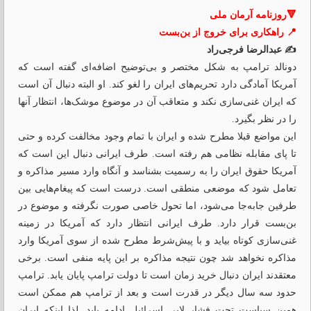
🔻روزنامه آرمان ملی
📍 راهکاری برای خروج از بن‌بست
✍️ عبدالرضا فرجی‌راد
دونالد ترامپ به شکل مختصر و بی‌توضیح اضافه‌ای گفته است که
آمریکا آمادگی دارد تحریم‌های ایران را لغو کند. او البته دنبال آن است
که ایران غنی‌سازی نکند و متعاقب آن در موضوع موشک‌ها، انتظار آنها
را در نظر بگیرد.
این مواضع قبلا مطرح شده و ایران با تمام وجود مخالفت کرده و حتی
تا پای مقابله نظامی هم رفته است. طرف ایرانی ‌دنبال این است که
آمریکا حقوق ایران را به رسمیت بشناسد و آنگاه وارد مسیر مذاکره و
تعامل شود که موضعی منطقی است. درست است که پیغام‌هایی بین
طرفین جابه‌جا می‌شود، اما تحول خاصی صورت نگرفته و موضوع در
بن‌بست قرار دارد. طرف ایرانی انتظار دارد که آمریکا در زمینه
غنی‌سازی کوتاه بیاید و با پیش‌شرط مطرح شده از سوی آمریکا وارد
مذاکره نخواهد شد چون نتیجه مذاکره بر این پایه منفی است. برخی
معتقدند ایران دنبال خرید زمان است تا دولت ترامپ پایان یابد. ترامپ
حدود سه سال دیگر در قدرت است و بعد از ترامپ هم ممکن است
همین سیاست تحت فشار لابی اسرائیل ادامه یابد. لذا اینکه ایران