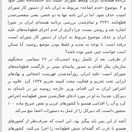
برنامه هسته‌ای ایران توسط شورای امنیت باید خاتمه‌یافته تلقی ‌شود
و ۴. موضوع «عدم اشاعه» مربوط به ایران باید از دستور کار شورای
امنیت حذف ‌شود. اما در این نامه تنها به دو عنصر، یعنی منقضی‌شدن
قطع‌نامه ۲۲۳۱ و تمام‌شدن بررسی برنامه هسته‌ای ایران در شورا
اشاره شد و روشن نیست چرا ذکری از عدم اجرای قطع‌نامه‌های علیه
ایران و حذف موضوع مربوط به ایران از دستور کار شورای امنیت
نرفته است. با توجه به شدید و غلیظ ‌بودن موضع روسیه، آیا ممکن
است خواست چین چنین بوده باشد؟
از طرفی، بعد از تکمیل روند اسنپ‌بک در ۲۷ سپتامبر، سخنگوی
سازمان ملل اقدام به صدور بیانیه‌ای مبنی بر بازگشت قطع‌نامه‌های
شورای امنیت علیه ایران، روزآمد‌شدن فهرست اشخاص و نهادهای
ایرانی تحت تحریم و فعالیت مجدد کمیته تحریم ۱۷۳۷ کرد. علاوه بر
اعتراض ایران به این اقدام، وزیر خارجه روسیه نیز در نامه‌ای به
دبیرکل، شدیدا به او در مورد ادعای فعال‌شدن شش قطع‌نامه اعتراض
کرد و آن را اقدامی همسو با کشورهای غربی و نقض صریح ماده ۱۰۰
منشور دانست که دبیرکل را از عمل به دستورات اعضا منع می‌کند.
آنچه ‌از این پس باید پیگیر بود، این است که صرف‌نظر از کشورهای
همسو با غرب که گفته‌اند شش قطع‌نامه را اجرا می‌کنند، کشورهای