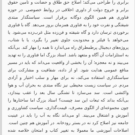
برابری را طراحی می‌کند؛ اصلاح حق طلاق و حضانت و تامین حقوق
برابر و خروج دولت از داوری اخلاقی در روابط خصوصی. در حوزه
فناوری هم همین الگوی دوگانه برقرار است. سیاستگذار مبتدی
شیفتگی و نفرت خود را به فناوری همزمان بروز می‌دهد. گاه با فناوری
برخوردی ترسان دارد و گاه شیفته‌ و فن‌زده مثل غرب‌زده می‌شود. یا
می‌خواهد با فیلتر و محدودیت جلوی تغییر را بگیرد، یا با شتاب،
پروژه‌های دیجیتال پرطمطراق راه می‌اندازد تا همه را مهار کند. بی‌آنکه
به استلزامات آن آگاه و متعهد باشد. استاد بزرگ اما فناوری را نه تهدید
می‌بیند و نه معجزه؛ آن را بخشی از واقعیت می‌داند که باید در مسیر
منافع عمومی هدایت شود. او از داده، شفافیت و مشارکت برای
سیاستگذاری استفاده می‌کند، نه برای مهار و سلب اختیار و آزادی
مردم. در سیاست زیست ‌محیطی نیز نگاه مبتدی به بحران آب و هوا
واکنشی است. سد می‌سازد تا تشنگی سال بعد را عقب بیندازد،
بی‌آنکه بداند که تبعات این سد چیست؟ استاد بزرگ اما ساختارها را
چون مجموعه‌ای از الگوی مصرف، قیمت‌گذاری، سیاست کشاورزی و
آموزش و اشتغال می‌بیند. او می‌داند نگاه به آب را باید در عینیت
جامعه نیز اصلاح کرد نه در بستر رودخانه. در آموزش هم چنین است.
اصلاحات آموزشی ما معمولا به تغییر کتاب و امتحان خلاصه شده