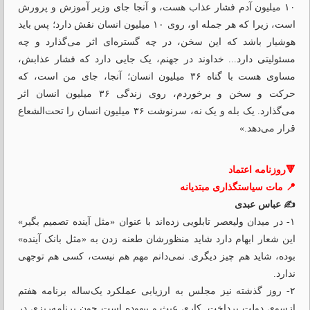
۱۰ میلیون آدم فشار عذاب هست، و آنجا جای وزیر آموزش و پرورش
است، زیرا که هر جمله او، روی ۱۰ میلیون انسان نقش دارد؛ پس باید
هوشیار باشد که این سخن، در چه گستره‌‌ای اثر می‌گذارد و چه
مسئولیتی دارد... خداوند در جهنم، یک جایی دارد که فشار عذابش،
مساوی هست با گناه ۳۶ میلیون انسان؛ آنجا، جای من است، که
حرکت و سخن و برخوردم، روی زندگی ۳۶ میلیون انسان اثر
می‌‌گذارد. یک بله و یک نه، سرنوشت ۳۶ میلیون انسان را تحت‌الشعاع
قرار می‌‌دهد.»
🔻روزنامه اعتماد
📍 مات سیاستگذاری مبتدیانه
✍️ عباس عبدی
۱- در میدان ولیعصر تابلویی زده‌اند با عنوان «مثل آینده تصمیم بگیر»
این شعار ابهام دارد شاید منظورشان طعنه زدن به «مثل بانک آینده»
بوده، شاید هم چیز دیگری. نمی‌دانم مهم هم نیست، کسی هم توجهی
ندارد.
۲- روز گذشته نیز مجلس به ارزیابی عملکرد یک‌ساله برنامه هفتم
ازسوی دولت پرداخت. کاری عبث و بیهوده است چون برنامه‌ریزی در