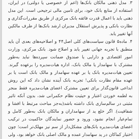
۳. مدل ذهنی مالکان بانک‌ها (اعم از خصوصی یا دولتی) در ایران،
استفاده از منابع بانک خود، برای تامین مالی ترجیحی است. این مدل
ذهنی باید با اعمال قدرت فائقه بانک مرکزی از طریق مقررات‌گذاری و
نظارت بانکی و پذیرش استقلال مدیران ارشد بانک‌ها از طرف مالکین
آنها تغییر یابد.
۴. ماده۵ قانون سیاست‌های کلی اصل۴۴ و اصلاحیه‌های بعدی آن باید
منطبق با تجربه جهانی تغییر یابد و اصلاح شود. بانک مرکزی، وزارت
امور اقتصادی و دارایی یا صندوق ضمانت سپرده‌ها نباید به‌طور
مشترک با سهامدار یا مالک بانک، اداره هیات‌مدیره را برعهده گیرند.
تعیین هیات‌مدیره بانک یا بر عهده سهامدار و مالک بانک است یا بر
عهده مقام نظارت بانکی! تجربه بانک آینده نشان داد که این روش
ابداعی قانون‌گذار برای تعیین مشترک اعضای هیات‌مدیره فقط منجر
به لطمه خوردن اعتبار و حیثیت نظام حکمرانی شد، بدون آنکه تاثیر
مثبتی در سالم‌سازی بانک داشته باشد(به‌جز مباحث مرتبط با افشا و
شفافیت). اگر خلع ید از سهامداران و مالکان بانک به‌طور کامل و
تمام‌عیار انجام نشود، ورود و حضور نمایندگان حاکمیت در ترکیب
اعضای هیات‌مدیره بانک‌های مشکل‌دار از سم نیز مهلک‌تر است؛ چون
اختیار کماکان در ید سهامدار عمده و مالک اصلی بانک خواهد بود، ولی