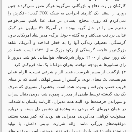
کارکنان وزارت دفاع و بازرگانی می‌‌گویند هرگز تصور نمی‌‌کردند چنین
روزی را ببینند. یک کارمند اخراجی به شبکه FOX گفت: «فکرش را
نمی‌کردم که روزی محتاج ایستادن در صف غذا باشم. نمی‌خواهم
دخترم من را در حال ‌گریه ببیند.». در آمریکا ۴۲ میلیون نفر کمک‌
غذایی دریافت می‌کنند و به گفته «جوئل برگ» مدیر بنیاد آمریکای بدون
گرسنگی، تعطیلی زندگی آنها را به خطر انداخته و آمریکا، شاهد
بزرگ‌ترین فاجعه گرسنگی از رکود بزرگ سال ۱۹۲۹ است. فقط در
یک روز، بیش از ۲۱۰۰ پرواز شرکت‌های هواپیمایی لغو شد. دیروز با
رای سناتورها به بودجه موقت، بحران موقتا تا یک ماه فروکش کرد.
۳) بازگشت از مسیر نادرست، فقط الزام شرعی نیست، الزام عقلی
هم هست. یک معنای توبه، برگشتن از مسیر مُهلکی است که بر مبنای
فریب خصم، پذیرفته و پیموده شده است. بخشی از مسیری که ظرف
یک دهه گذشته توسط طیفی از مدیران پیموده شد، دویدن دنبال سراب
و سوزاندن فرصت‌ها بود. البته همه مدیران، کارنامه یکسان نداشته‌اند.
در همان دوره‌ای که برخی به وعده‌های دشمن دل بسته و درباره
مسئولیت کوتاهی می‌کردند، مدیرانی هم بودند که کمر همت بستند،
موفقیت‌های بزرگی مانند ازاله شرارت نیابتی داعش، یا تولید
توانمندی‌های دفاعی بازدارنده را رقم زدند. همچنین است موفقیت‌های