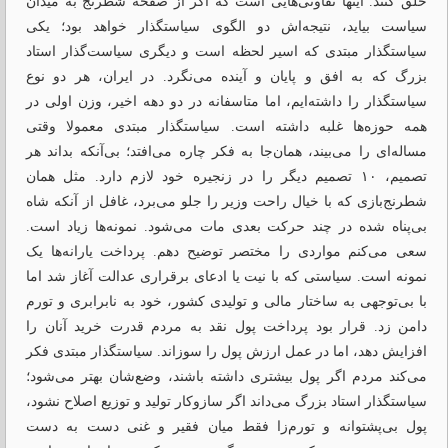
خلق کنند. اینها تفاوتی‌هایی است که اگر از صفحه شطرنج به میدان
سیاست بیاید، نتیجه‌اش دو الگوی سیاستگذار خواهد بود؛ یکی
سیاستگذار مبتدی که اسیر لحظه است و دیگری سیاست‌گذار استاد
بزرگ که به افق و پایان و آینده می‌نگرد. در ایران، هر دو نوع
سیاستگذار را داشته‌ایم، اما متاسفانه در دو‌ دهه اخیر، وزن اولی در
همه حوزه‌ها غلبه داشته است. سیاستگذار مبتدی معمولا وقتی
مساله‌ای را می‌بیند، همان‌جا به فکر چاره می‌افتد؛ بی‌آنکه بداند هر
تصمیم، ۱۰ تصمیم دیگر را در زنجیره خود لازم دارد. مثل همان
شطرنج‌بازی که با خیال راحت وزیر را جلو می‌برد، غافل از آنکه شاه
بی‌پناه شده در چند حرکت بعدی مات می‌شود. نمونه‌ها زیاد است.
سعی می‌کنم مواردی را مختصر توضیح دهم. پرداخت یارانه‌ها یک
نمونه است. سیاستی که با نیت یا ادعای برقراری عدالت آغاز شد اما
با بی‌توجهی به ساختار مالی و تولیدی کشور، خود به نابرابری و تورم
دامن زد. قرار بود پرداخت پول نقد به مردم قدرت خرید آنان را
افزایش دهد، اما در عمل ارزش پول را سوزاند. سیاستگذار مبتدی فکر
می‌کند مردم اگر پول بیشتری داشته باشند، وضع‌شان بهتر می‌شود؛
سیاستگذار استاد بزرگ می‌داند اگر سازوکار تولید و توزیع اصلاح نشود،
پول بی‌پشتوانه و‌ تورم‌زا فقط میان فقیر و غنی دست ‌به دست