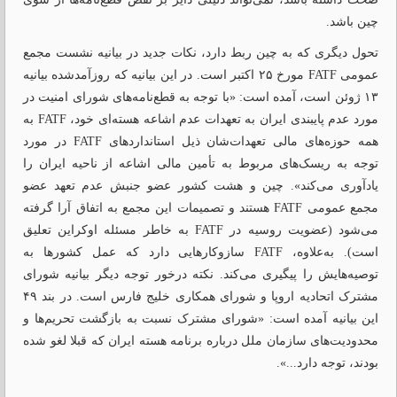
چین باشد.
تحول دیگری که به چین ربط دارد، نکات جدید در بیانیه نشست مجمع
عمومی FATF مورخ ۲۵ اکتبر است. در این بیانیه که روزآمد‌شده بیانیه
۱۳ ژوئن است، آمده است: «با توجه به قطع‌نامه‌های شورای امنیت در
مورد عدم پایبندی ایران به تعهدات عدم اشاعه هسته‌ای‌ خود، FATF به
همه حوزه‌های مالی تعهدات‌شان ذیل استانداردهای FATF در مورد
توجه به ریسک‌های مربوط به تأمین مالی اشاعه از ناحیه ایران را
یادآوری می‌کند». چین و هشت کشور عضو جنبش عدم تعهد عضو
مجمع عمومی FATF هستند و تصمیمات این مجمع به اتفاق آرا‌ گرفته
می‌شود‌ (عضویت روسیه در FATF به خاطر مسئله اوکراین تعلیق
است‌). به‌علاوه، FATF سازوکارهایی دارد که عمل کشورها به
توصیه‌هایش را پیگیری می‌کند. نکته درخور توجه دیگر بیانیه شورای
مشترک اتحادیه اروپا و شورای همکاری خلیج فارس است. در بند ۴۹
این بیانیه آمده است: «شورای مشترک نسبت به بازگشت تحریم‌ها و
محدودیت‌های سازمان ملل درباره برنامه هسته ایران که قبلا لغو شده
بودند، توجه دارد...».