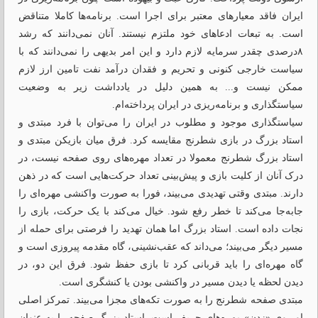
ایران فاقد معیارهای معتبر برای اجرا است. برنامه‌ها کاملا متناقض
است. به تبعات ادعاهای خود ملتزم نیستند. آنان نمی‌دانند که رشد
۸درصدی چقدر سرمایه لازم دارد و این امر بدیهی را نمی‌دانند که با
سیاست خارجی کنونی و تحریم و فقدان درآمد نفت تامین ارز لازم
ممکن نیست و... به همین دلیل در یادداشت زیر به وضعیت
سیاستگذاری و برنامه‌ریزی در ایران پرداخته‌ام.
سیاستگذاری موجود و مطلوب در ایران را می‌توان با فرد مبتدی و
استاد بزرگ در بازی شطرنج مقایسه کرد. فرق میان بازیکن مبتدی و
استاد بزرگ شطرنج معمولا در تعداد مهره‌های روی صفحه نیست، در
درک آنان از کلیت بازی و پیش‌بینی تعداد حرکت‌هایی است که در ذهن
دارند. مبتدی وقتی تهدیدی می‌بیند، فورا به صورت واکنشی مهره‌ای را
جابه‌جا می‌کند تا خطر رفع شود. خیال می‌کند با یک حرکت، بازی را
نجات داده است. استاد بزرگ اما همان تهدید را فرصتی برای حمله از
مسیر دیگر می‌بیند؛ می‌داند که عقب‌نشینی، گاه مقدمه پیروزی است و
گاه مهره‌ای را باید قربانی کرد تا بازی حفظ شود. فرق این دو، در
دیدن لحظه یا دیدن مسیر در واکنشی بودن یا کنشگری است.
مبتدی صفحه شطرنج را به صورت تکه‌های مجزا می‌بیند. تمرکز اصلی
او روی «زدن» مهره‌های حریف است. استاد بزرگ صفحه را به عنوان