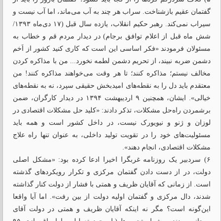
گفتمان عقیم بازشناخت. سراب هر چند به آب می‌ماند، اما آب نیست و
سیراب نمی‌کند. رهبر حکیم انقلاب، یازده سال قبل (۱۷ دی‌ماه ۱۳۹۳/
شش ماه قبل از اعلام توافق برجام) در دیدار مردم قم و خطاب به
مسئولان فرمودند «فکر اساسی این است که کاری کنید کشور از اَخم
دشمن ضربه نبیند، از تحریم دشمن لطمه نخورد... من با مذاکره کردن
مخالف نیستم؛ مذاکره کنند؛ تا هر وقت می‌‌خواهند مذاکره کنند! من
معتقدم باید دل را به نقطه‌‌های امیدبخش حقیقی سپرد، نه به نقطه‌های
خیالی». ایشان، همچنین ۹ اردیبهشت ۱۳۹۴ در دیدار کارگران، ضمن
برشمردن راه‌حل مشکلات، تذکر دادند: «کلید حل مشکلات اقتصادی در
لوزان و ژنو و نیویورک نیست، در داخل کشور است و همه باید
مسئولیت‌های خود را در تقویت تولید داخلی، به عنوان تنها راه علاج
مشکلات اقتصادی، انجام دهند».
۶) سردبیر یک روزنامه غربگرا اخیرا ادعا کرده بود: «مشکل اصلی
دولت، در از دست ‌دادن گفتمان مرکزی و تکرار رویکرد‌های گذشته
است. از زمانی که آقایان ظریف و همتی با فشار از دولت کنار گذاشته
شدند، دال مرکزی و گفتمان اولیه دولت از بین رفت». اما آیا واقعا
این‌گونه است؟ مگر نه اینکه آقایان ظریف و همتی در دولت آقای