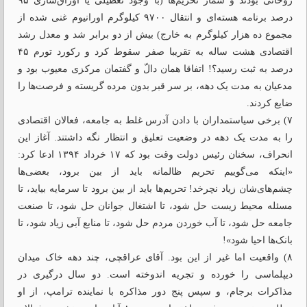
روحانی بودند و شمار تحریم‌ها (با وجود تعطیلی یا اوراق‌سازی ۹۵
درصد برنامه هسته‌ای و انتقال ۹۷۰۰ کیلوگرم اورانیوم غنی شده از
مجموع ده هزار کیلوگرم به خارج) بیش از دو برابر شد و معدل رشد
اقتصادی هشت ساله به تقریبا صفر سقوط کرد و رکورد تورم ۴۵
درصد به ثبت رسید؟! اتفاقا همان دالّ و گفتمان مرکزی معیوب بود و
مدعیان به مدت یک دهه، بر سر قبر بدون مرده‌ گریسته و فرصت‌ها را
ضایع کردند.
۷) برخی سیاستمداران با دادن آدرس غلط به جامعه، فعالان اقتصادی
را به مدت یک دهه در وضعیت تعلیق و انتظار نگه داشتند. آغاز این
انحراف، سخنان رئیس دولت وقت بود که ۱۷ خرداد ۱۳۹۴ ادعا کرد:
«اینکه می‌گوییم تحریم ظالمانه باید از بین برود، بعضی‌ها
چشم‌های‌شان زیاد نچرخد! تحریم‌ها باید از بین برود تا سرمایه بیاید، تا
مسئله محیط زیست حل شود، تا اشتغال جوانان حل شود، تا صنعت
جامعه حل شود، تا آب خوردن مردم حل شود، تا منابع آبی زیاد شود، تا
بانک‌ها احیا شود»!
۸) واقعیت اما غیر از این بود. آقای عراقچی، چند دهه خاک میدان
دیپلماسی را خورده و تجریه اندوخته است. دو سال درگیری در
مذاکرات برجام، و سپس پنج دور مذاکره با نماینده ترامپ، از او