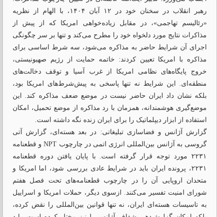
رهبر انقلاب در سخنان خود در ۱۲ آبان ۱۴۰۴، با الهام از نظریه
«رئالیسم تهاجمی»، در مقابل زیاده‌خواهی امریکا که از پیش از
مذاکرات نتایج مورد دلخواه خود را مطرح می‌کند و تنها بر سر چگونگی
اجرای آن شرایط حاضر به مذاکره می‌شود، سه شرط اساسی برای
مذاکره با امریکا تعیین کردند: خاتمه حمایت از رژیم صهیونیستی،
خروج پایگاه‌های نظامی امریکا از غرب آسیا و توقف دخالت‌های
منطقه‌ای. این شرایط نه تنها پاسخی به پیش‌شرط‌های امریکا بود،
بلکه نشان داد ایران حاضر نیست در موضع ضعف مذاکره کند. این
موضع‌گیری هوشمندانه، همزمان با رد مذاکره از موضع تحمیل، امکان
استفاده از ابزار دیپلماتیک را برای ایران زنده نگه داشته است.
گزارش آژانس و فضاسازی تبلیغاتی: در بعد هسته‌ای، گزارش‌ آتی
گروسی به آژانس بین‌المللی انرژی اتمی در چارچوب NPT و قطعنامه
۲۲۳۱ مورد توجه قرار گرفته است. با پایان یافتن دوره قطعنامه
۲۲۳۱، پرونده ایران باید در شرایط عادی بررسی شود، اما امریکا و
متحدان اروپایی آن را در چارچوب قطعنامه‌های تحت فصل هفتم
شورای امنیت تفسیر می‌کنند. از‌سوی دیگر، حملات امریکا و اسراییل
به تاسیسات هسته‌ای ایران، نه تنها قوانین بین‌المللی را نقض کرده،
بلکه امکان گزارش‌دهی شفاف آژانس را نیز مختل کرده است. باید