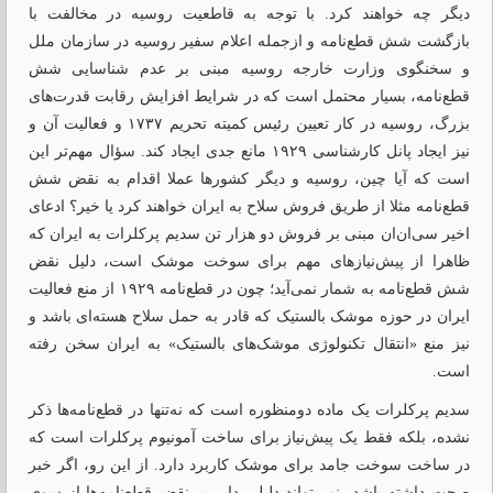
دیگر چه خواهند کرد. با توجه به قاطعیت روسیه در مخالفت با
بازگشت شش قطع‌نامه و ازجمله اعلام سفیر روسیه در سازمان ملل
و سخنگوی وزارت خارجه روسیه مبنی بر عدم شناسایی شش
قطع‌نامه، بسیار محتمل است که در شرایط افزایش رقابت قدرت‌های
بزرگ، روسیه در کار تعیین رئیس کمیته تحریم ۱۷۳۷ و فعالیت آن و
نیز ایجاد پانل کارشناسی ۱۹۲۹ مانع جدی ایجاد کند. سؤال مهم‌تر این
است که آیا چین، روسیه و دیگر کشورها عملا اقدام به نقض شش
قطع‌نامه مثلا از طریق فروش سلاح به ایران خواهند کرد یا خیر؟ ادعای
اخیر سی‌ان‌ان مبنی بر فروش دو هزار تن سدیم پرکلرات به ایران که
ظاهرا از پیش‌نیازهای مهم برای سوخت موشک است، دلیل نقض
شش قطع‌نامه به شمار نمی‌آید؛ چون در قطع‌نامه ۱۹۲۹ از منع فعالیت
ایران در حوزه موشک بالستیک که قادر به حمل سلاح هسته‌ای باشد و
نیز منع «انتقال تکنولوژی موشک‌های بالستیک» به ایران سخن رفته
است.
سدیم پرکلرات یک ماده دو‌منظوره است که نه‌تنها در قطع‌نامه‌ها ذکر
نشده، بلکه فقط یک پیش‌نیاز برای ساخت آمونیوم پرکلرات است که
در ساخت سوخت جامد برای موشک کاربرد دارد. از این‌ رو، اگر خبر
صحت داشته باشد، نمی‌تواند دلیلی دایر بر نقض قطع‌نامه‌ها از سوی