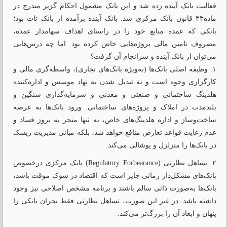
فعالیت بانک آینده زده شد و این بانک مشمول احکام گزیر مندرج در
ماده۳۳ قانون بانک مرکزی شد. بانک آینده برآمده از بانک تات بود؛
بانکی که عمده منابع خود را در راستای اهداف سهامدار عمده،
مصروف تامین مالی پروژه‌هایی خاص کرده بود. اما چه درس‌هایی
می‌توان از بانک آینده و سرانجام آن گرفت؟
۱. وظیفه اصلی بانک‌ها (به‌ویژه بانک‌های تجاری)، واسطه‌گری مالی و
کارگزاری وجوه است و نه تبدیل شدن به نهاد موسس و اداره‌کننده
هلدینگ ساختمانی و صنعتی و معدنی و سرمایه‌گذاری سنگین و
بلندمدت در املاک و پروژه‌های ساختمانی. ورود بانک‌ها به عرصه
ساخت‌وساز و اداره هلدینگ‌های خاص، نه تنها منجر به بروز فساد و
عدم رعایت قواعد تعارض منافع خواهد شد، بلکه مبانی مدیریت ریسک
در بانک‌ها را متزلزل و پوشالی می‌کند.
۲. تساهل نظارتی (Regulatory Forbearance) بانک مرکزی درخصوص
بانک‌های مشکل‌دار زمانی جایز است که اقتصاد در شوک موقت باشد،
بانک‌ها به‌صورت ذاتی سالم باشند و برنامه مشخص اصلاحی نیز وجود
داشته باشد. در غیر این صورت، تساهل نظارتی فقط بحران بانکی را
پنهان و ابعاد آن را بزرگ‌تر می‌کند.