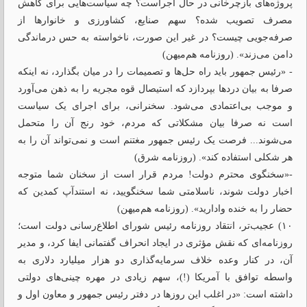
پروژه‌های بازچرخانی در حال اجراست؟ چه سیاست‌هایی برای کاهش
مصرف تصویب شده؟ سهم صنایع، کشاورزی و خانوارها از
صرفه‌جویی چیست؟ در غیر این صورت، ناخواسته به حس درماندگی
دامن می‌زند». (روزنامه هم‌میهن)
- «رئیس ‌جمهور باید راه‌ حل‌‌ها و تصمیمات را در میان بگذارد، نه اینکه
صرفا به بیان درد‌ها بپردازد که استیصال قوه مجریه را به ذهن می‌‌آورد
و موجب بی‌‌اعتمادی می‌‌شود. سخنرانی، برای اجرای یک سیاست
است نه صرفا بیان مشکلاتی که مردم، خود رنج آن را متحمل
می‌‌شوند... فرصت یک رئیس ‌جمهور مغتنم است و نمی‌‌تواند آن را به
هر شکلی استفاده کند». (روزنامه شرق)
-«سخنگوی محترم دولت! مردم قرار است از سخنان شما متوجه
اخبار دولت شوند، ناسلامتی شما سخنگویید، نه استندآپ کمدین که
حضار را به خنده وادارید». (روزنامه هم‌میهن)
۱۰) عجیب‌تر، انتقاد روزنامه رئیس شورای اطلاع‌رسانی دولت است؛
روزنامه‌ای که نقش مؤثری در ایجاد انحراف گفتمانی ایفا کرد، و مدیر
آن، در کنار وعده خلاف سرمایه‌گذاری دو هزار میلیارد دلاری به
واسطه توافق با آمریکا (!)، سهم زیادی در مهره چینی‌های دولتی
داشته است: «در اغلب این روزها در دفتر رئیس ‌جمهور و معاون اول و