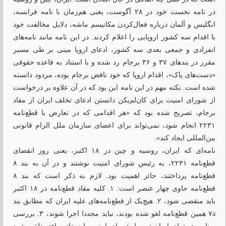
در نامه نخست خود در ۲۸ آگوست، یعنی هم‌زمان با نامه فرانسه،
انگلیس و آلمان درباره فعال‌کردن مکانیسم ماشه، دلایل مخالفت خود
با اقدام سه کشور اروپایی را اعلام کردند. در این نامه‌ مانند نامه‌های
انفرادی و جمعی بعدی سه کشور، ادعای اروپا مبنی بر طی مسیر
مقرر در بندهای ۳۷ و ۳۶ برجام رد شده و با استناد به قاعده حقوقی
«دست‌های پاک»، اقدام اروپا که خود ناقض برجام بوده، مردود دانسته
شده است. نکته مهم در این نامه این بود که در آن علاوه بر درخواست
از شورای امنیت برای کان‌لم‌یکن دانستن ادعای تخلف ایران از مفاد
برجام، تصریح شده بود که «هر اقدامی که در تعارض با قطع‌نامه
۲۲۳۱ انجام شود، نمی‌تواند برای اعضای سازمان ملل الزام قانونی
بین‌المللی ایجاد کند».
نامه‌ای که ایران، روسیه و چین در ۱۸ اکتبر، یعنی روز انقضای
قطع‌نامه ۲۲۳۱، به رئیس شورای امنیت نوشتند و در آن به بند ۸
قطع‌نامه پرداختند، حائز اهمیت بود. لازم به ذکر است که بند ۸
قطع‌نامه حاوی چهار عنصر است: ۱. کلیه مفاد قطع‌نامه در ۱۸ اکتبر
باید منقضی ‌شود، ۲. هیچ‌یک از قطع‌نامه‌های علیه ایران که مطابق بند
۷a همین قطع‌نامه لغو شده بودند، نباید مجددا اجرا ‌شوند، ۳. بررسی