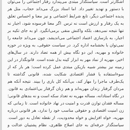
آشکارتر است. سیاستگذار مبتدی می‌پندارد رفتار اجتماعی را می‌توان
با دستور و تهدید تغییر داد. اما استاد بزرگ می‌داند حجاب، مثل هر
پدیده اجتماعی دیگر، تابع شرایط اجتماعی و نیز معنا و احساس تعلق
به یک رفتار و ارزش است نه ترس. اگر معنا فرسوده شود، اجبار نه
‌تنها نتیجه نمی‌دهد، بلکه واکنش منفی برمی‌انگیزد. او به جای تکیه بر
اجبار، به بازسازی اعتماد اجتماعی می‌اندیشد، چون می‌داند جامعه را
نمی‌توان با بخشنامه اداره کرد. در سیاست حقوقی، به ‌ویژه در حوزه
خانواده و مهریه، این دو نگاه بیش از همه تضاد دارند. در سال‌های
اخیر، مهریه از نماد مهر به ابزار کینه بدل شده است. قانونگذار در این
زمینه نیز بیشتر شبیه بازیکن مبتدی عمل کرده است؛ هر بار که از
سوءاستفاده یا فشار اقتصادی شکایت شده، قانونی گذاشته تا
یک‌طرف ماجرا را مهار کند، بی‌آنکه کل بازی را ببیند. نتیجه آنکه هم
مردان گرفتار زندان مهریه‌اند و هم زنان گرفتار بی‌اعتمادی به قانون.
در نگاه استادانه، مساله مهریه نه تعداد سکه است و نه بندهای قانونی؛
مساله فقدان توازن قدرت و امنیت در نهاد خانواده است. تا زمانی که
زن امنیت اقتصادی و حقوقی مناسب خود را ندارد، هر قانونی درباره
مهریه، خواه افزایش و خواه محدودیت، از نقطه تعادل به دور است.
سیاستگذار حرفه‌ای به جای اصلاح ظاهری، نظام پشتیبان عدالت و‌