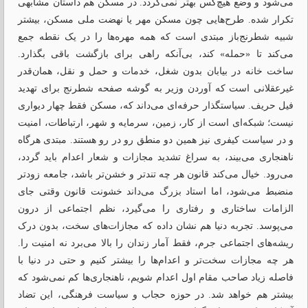
می‌شود و وضع هیچ‌کس بهتر نمی‌گردد. در مسکن هم داستان مشابهی
تکرار شده. طرح‌هایی چون مسکن مهر یا نهضت ملی مسکن، بیشتر
شبیه شطرنج‌باز مبتدی است که همه مهره‌ها را در یک نقطه جمع
می‌کند تا «حمله» کند، بی‌آنکه راهی برای بازگشت باقی بگذارد.
ساخت خانه در بیابان بدون شغل، خدمات و حمل‌ و نقل، همان‌قدر
غیرعقلانی است که آوردن وزیر به گوشه صفحه شطرنج برای تهدید
فیل حریف. سیاستگذار حرفه‌ای می‌داند که، مسکن فقط چهار دیواری
نیست؛ شبکه‌ای است از کار، زمین، سرمایه و شهر، ارتباطات، امنیت
و در سیاست کیفری نیز همین دو منطق رو در رو هستند. مبتدی هرگاه
ناهنجاری می‌بیند، به سراغ تشدید مجازات و شعار اعدام‌ باید گردد،
می‌رود. خیال می‌کند قانون هر چه تندتر و خشن‌تر باشد، جامعه زودتر
منضبط می‌شود، اما استاد بزرگ می‌داند خشونت قانون وقتی جای
الزامات ساختاری و رفتاری را می‌گیرد، نظم اجتماعی از درون
می‌پوسد. تجربه دنیا هم نشان داده که مجازات‌های سخت، بدون درک
ریشه‌های اجتماعی جرم، فقط آمار زندان را بالا می‌برد نه امنیت را.
هر چه مجازات سخت‌تر و اعدام‌ها را بیشتر کنیم و حتی در دنیا با
فاصله زیاد صاحب مقام اول اعدام شویم، ناهنجاری‌ها کم نمی‌شود که
بیشتر هم خواهد شد. در حوزه حجاب و سیاست فرهنگی، این تضاد