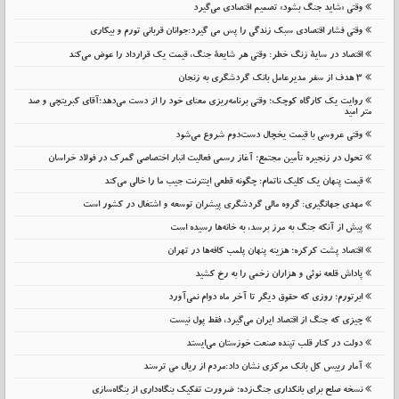
وقتی «شاید جنگ بشود» تصمیم اقتصادی می‌گیرد
وقتی فشار اقتصادی سبک زندگی را پس می گیرد:جوانان قربانی تورم و بیکاری
اقتصاد در سایهٔ زنگ خطر: وقتی هر شایعهٔ جنگ، قیمت یک قرارداد را عوض می‌کند
۳ هدف از سفر مدیرعامل بانک گردشگری به زنجان
روایت یک کارگاه کوچک؛ وقتی برنامه‌ریزی معنای خود را از دست می‌دهد؛آقای کبریتچی و صد
متر امید
وقتی عروسی با قیمت یخچال دست‌دوم شروع می‌شود
تحول در زنجیره تأمین مجتمع؛ آغاز رسمی فعالیت انبار اختصاصی گمرک در فولاد خراسان
قیمت پنهان یک کلیک ناتمام: چگونه قطعی اینترنت جیب ما را خالی می‌کند
مهدی جهانگیری: گروه مالی گردشگری پیشران توسعه و اشتغال در کشور است
پیش از آنکه جنگ به مرز برسد، به خانه‌ها رسیده است
اقتصاد پشت کرکره؛ هزینه پنهان پلمب کافه‌ها در تهران
پاداش قلعه نوئی و هزاران زخمی را به رخ کشید
ابرتورم؛ روزی که حقوق دیگر تا آخر ماه دوام نمی‌آورد
چیزی که جنگ از اقتصاد ایران می‌گیرد، فقط پول نیست
دولت در کنار قلب تپنده صنعت خوزستان می‌ایستد
آمار رییس کل بانک مرکزی نشان داد:مردم از ریال می ترسند
نسخه صلح برای بانکداری جنگ‌زده؛ ضرورت تفکیک بنگاه‌داری از بنگاه‌سازی