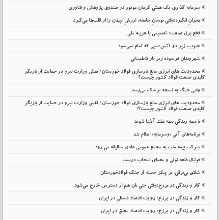
سرمایه گذاری یک همتی کرمان موتور در صندوق پژوهش و فناوری
بحرانِ انگیزه؛وقتی نوسانِ جامعه، ارزشِ تپیدن را از قلب‌ها می‌گیرد
قطع برق صنعت؛ تصمیمی با هزینه ملی
جنوب، زیر دو آتش؛شبی که تمام نمی‌شود
شهروندان فرسوده زیر بار نااطمینانی
محدودیت های انرژی مانع بازسازی فولاد خوزستان/ نقش وزارت نیرو در حمایت از بازیگر
کلیدی صنعت فولاد کشور چیست؟
وقتی جنگ به نسخه پزشک می‌رسد
محدودیت های انرژی مانع بازسازی فولاد خوزستان/ نقش وزارت نیرو در حمایت از بازیگر
کلیدی صنعت فولاد کشور چیست؟!
با بیمه زندگی بیمه ملت آشنا شوید
برنامه‌های آتی «وسرمایه» اعلام شد
شرکت بیمه ملت به مجمع عمومی عادی سالیانه می رود
فوتبال،قلعه نوئی و معمای انتخاب درست
شلاق‌ بی‌برقی، بر پیکر خسته‌ از جنگ فولادخوزستان
کار و زندگی در برزخ؛وقتی حتی نان هم از دسترس خارج می‌شود
کار و زندگی در برزخ؛ روایت اقتصاد قسطی در ایران
کار و زندگی در برزخ: روایت اقتصاد معلق در ایران