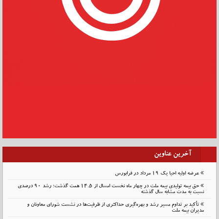
آخرین عناوین
عرضه اولیه احیا یک ۱۹ مرداد در فرابورس
حق بیمه تولیدی بیمه ملت در چهار ماه نخست امسال از 14.5 همت گذشت؛ رشد 90 درصدی
نسبت به مدت مشابه سال گذشته
تأکید بر تداوم مسیر رشد و بهره‌گیری حداکثری از ظرفیت‌ها در نشست شورای معاونان و
مدیران بیمه ملت