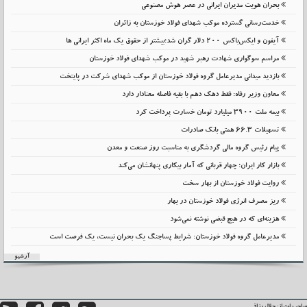
بحران هویت مدیران ایرانی در عصر هوش مصنوعی
خدمت‌رسانی گسترده موکب شهدای فولاد خوزستان به زائران
آیفون و ایکس‌باکس ۲۰۰ دلار گران شد؛بیشتر از حقوق یک ماه اکثر ایرانی ها
مراسم سوگواری شهادت رهبر شهید در موکب شهدای فولاد خوزستان
بازدید میدانی مدیرعامل گروه فولاد خوزستان از موکب شهدای شرکت در پایتخت
معاون وزیر رفاه: فقط دهک دهم با بقیه فاصله معنادار دارد
بیمه ملت 3900 میلیارد تومان خسارت پرداخت کرد
تسهیلات 66.3 همتی بانک صادرات
پیام رئیس گروه مالی گردشگری به مناسبت روز صنعت و معدن
بازار کار ایران؛ چهار قربانی که آمار بیکاری پنهانشان می‌کند
روایت فولاد خوزستان از بهار سخت
ریز مصرف انرژی فولاد خوزستان در بهار
هزینه‌ای که در هیچ قبضی نوشته نمی‌شود
مدیرعامل گروه فولاد خوزستان: شرایط پساجنگ یک بحران نیست، یک فرصت است
آرشیو