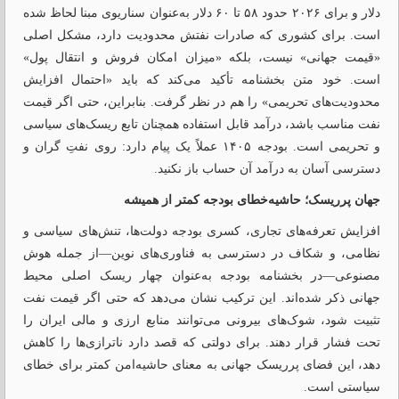
دلار و برای ۲۰۲۶ حدود ۵۸ تا ۶۰ دلار به‌عنوان سناریوی مبنا لحاظ شده
است. برای کشوری که صادرات نفتش محدودیت دارد، مشکل اصلی
«قیمت جهانی» نیست، بلکه «میزان امکان فروش و انتقال پول»
است. خود متن بخشنامه تأکید می‌کند که باید «احتمال افزایش
محدودیت‌های تحریمی» را هم در نظر گرفت. بنابراین، حتی اگر قیمت
نفت مناسب باشد، درآمد قابل استفاده همچنان تابع ریسک‌های سیاسی
و تحریمی است. بودجه ۱۴۰۵ عملاً یک پیام دارد: روی نفتِ گران و
دسترسی آسان به درآمد آن حساب باز نکنید.
جهان پرریسک؛ حاشیه‌خطای بودجه کمتر از همیشه
افزایش تعرفه‌های تجاری، کسری بودجه دولت‌ها، تنش‌های سیاسی و
نظامی، و شکاف در دسترسی به فناوری‌های نوین—از جمله هوش
مصنوعی—در بخشنامه بودجه به‌عنوان چهار ریسک اصلی محیط
جهانی ذکر شده‌اند. این ترکیب نشان می‌دهد که حتی اگر قیمت نفت
تثبیت شود، شوک‌های بیرونی می‌توانند منابع ارزی و مالی ایران را
تحت فشار قرار دهند. برای دولتی که قصد دارد ناترازی‌ها را کاهش
دهد، این فضای پرریسک جهانی به معنای حاشیه‌امن کمتر برای خطای
سیاستی است.