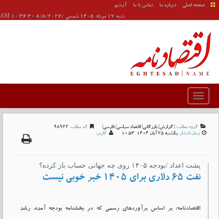
صفحه اصلی
درباره ما
تماس با ما
آرشیو
شنبه 17 مرداد 1405 شمسی /8/8/2026 10:36:40 AM
گروه مطلب:
|
گزارش
|
بازرگانی
|
اقتصاد سیاسی
|
فارسی
|
کد مطلب:
98922
زمان انتشار:
يکشنبه 25 آبان 1404-10:53
کاربر:
پشت اعداد /بودجه ۱۴۰۵ روی چه جهانی حساب باز کرده؟
نفت ۶۵ دلاری برای ۱۴۰۵ خبر خوبی نیست
اقتصادنامه: بر اساس برآوردهای رسمی که در بخشنامه بودجه آمده، رشد