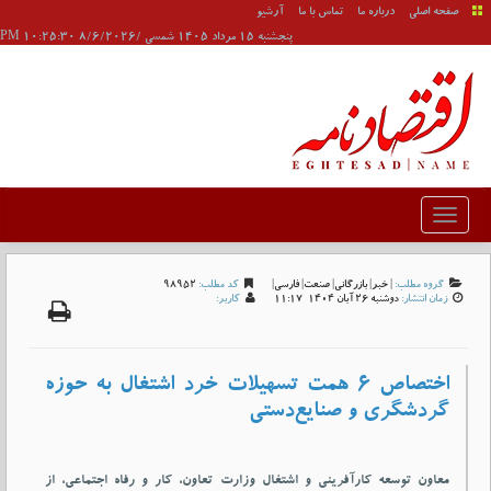
صفحه اصلی
درباره ما
تماس با ما
آرشیو
پنجشنبه 15 مرداد 1405 شمسی /8/6/2026 10:25:30 PM
گروه مطلب:
|
خبر
|
بازرگانی
|
صنعت
|
فارسی
|
کد مطلب:
98952
زمان انتشار:
دوشنبه 26 آبان 1404-11:17
کاربر:
اختصاص ۶ همت تسهیلات خرد اشتغال به حوزه
گردشگری و صنایع‌دستی
معاون توسعه کارآفرینی و اشتغال وزارت تعاون، کار و رفاه اجتماعی، از