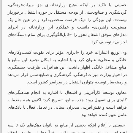
‏‎حسینی با تاکید بر اینکه «هیچ وزارتخانه‌ای جز میراث‌فرهنگی،
گردشگری و صنایع‌دستی از بودجه مستقل در حوزه اشتغال برخوردار
نیست»، این ویژگی را «یک فرصت منحصربه‌فرد و در عین حال یک
مسئولیت راهبردی» دانست و عملکرد این وزارتخانه در اجرای
مدل‌های موفق اشتغال‌محور را «قابل‌الگوگیری برای تمام دستگاه‌های
اجرایی» توصیف کرد.
‏‎وی توزیع اعتبارات خرد را «ابزاری مؤثر برای تقویت کسب‌وکارهای
خانگی و محلی» عنوان کرد و با اشاره به امکان تجمیع این منابع با
منابع مشاغل خانگی اظهار داشت: این هم‌افزایی ظرفیت چشمگیری
در اختیار وزارت میراث‌فرهنگی، گردشگری و صنایع‌دستی قرار می‌دهد
و زمینه‌ساز توسعه متوازن اشتغال در سراسر کشور است.
‏‎معاون توسعه کارآفرینی و اشتغال با اشاره به انجام هماهنگی‌های
کلیدی برای تسهیل روند جذب منابع، تصریح کرد: اکنون همه مقدمات
فراهم است و نقش‌آفرینی مدیران استانی در تعامل فعال با بانک‌های
عامل تعیین‌کننده خواهد بود
‏ ‎حسینی با اعلام اینکه بخشی از منابع به بانوان دهک‌های یک تا سه
اختصاص می‌یابد، بر ضرورت تکمیل فرآیندها از طریق انعقاد