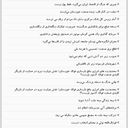
چیزی که جنگ از اقتصاد ایران می‌گیرد، فقط پول نیست
دولت در کنار قلب تپنده صنعت خوزستان می‌ایستد
آمار رییس کل بانک مرکزی نشان داد:مردم از ریال می ترسند
نسخه صلح برای بانکداری جنگ‌زده؛ ضرورت تفکیک بنگاه‌داری از بنگاه‌سازی
سرمایه گذاری یک همتی کرمان موتور در صندوق پژوهش و فناوری
بحرانِ انگیزه؛وقتی نوسانِ جامعه، ارزشِ تپیدن را از قلب‌ها می‌گیرد
قطع برق صنعت؛ تصمیمی با هزینه ملی
جنوب، زیر دو آتش؛شبی که تمام نمی‌شود
شهروندان فرسوده زیر بار نااطمینانی
محدودیت های انرژی مانع بازسازی فولاد خوزستان/ نقش وزارت نیرو در حمایت از بازیگر
کلیدی صنعت فولاد کشور چیست؟
وقتی جنگ به نسخه پزشک می‌رسد
محدودیت های انرژی مانع بازسازی فولاد خوزستان/ نقش وزارت نیرو در حمایت از بازیگر
کلیدی صنعت فولاد کشور چیست؟!
با بیمه زندگی بیمه ملت آشنا شوید
برنامه‌های آتی «وسرمایه» اعلام شد
شرکت بیمه ملت به مجمع عمومی عادی سالیانه می رود
فوتبال،قلعه نوئی و معمای انتخاب درست