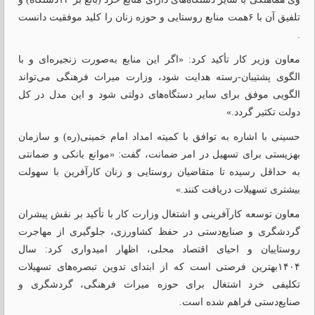
تلفیق آن با ۶همت منابع روستایی و حوزه زنان را کلید موفقیت دانست
.
معاون وزیر کار تأکید کرد: «اگر این منابع به‌صورت زنجیره‌ای و با
الگوی پشتیبان-رسته هدایت شود، وزارت میراث فرهنگی می‌تواند
الگویی موفق برای سایر دستگاه‌های دولتی شود و این مدل در کل
دولت تکثیر گردد.»
حسینی با اشاره به توافق با کمیته امداد امام خمینی(ره) و سازمان
بهزیستی برای تسهیل در امر ضمانت، گفت: «موانع بانکی و ضمانتی
به حداقل رسیده تا متقاضیان روستایی و زنان کارآفرین با سهولت
بیشتری تسهیلات دریافت کنند.»
معاون توسعه کارآفرینی و اشتغال وزارت کار با تأکید بر نقش پیشران
گردشگری و صنایع‌دستی در حفظ کشاورزی، جلوگیری از مهاجرت
روستاییان و احیای اقتصاد محلی، اظهار امیدواری کرد: سال
۱۴۰۴بهترین فرصتی است که از ابتدای تدوین تبصره‌های تسهیلات
تکلیفی خرد اشتغال برای حوزه میراث فرهنگی، گردشگری و
صنایع‌دستی فراهم شده است.