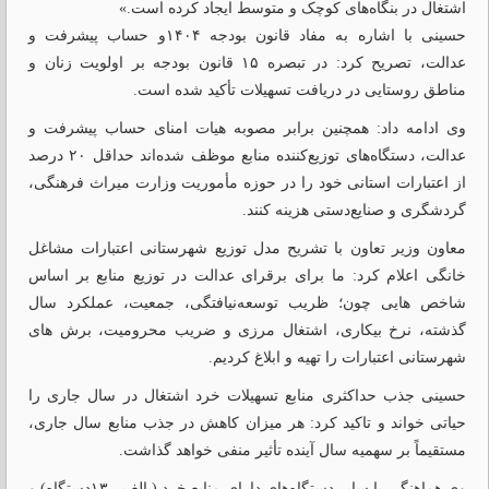
اشتغال در بنگاه‌های کوچک و متوسط ایجاد کرده است.»
حسینی با اشاره به مفاد قانون بودجه ۱۴۰۴و حساب پیشرفت و
عدالت، تصریح کرد: در تبصره ۱۵ قانون بودجه بر اولویت زنان و
مناطق روستایی در دریافت تسهیلات تأکید شده است.
وی ادامه داد: همچنین برابر مصوبه هیات امنای حساب پیشرفت و
عدالت، دستگاه‌های توزیع‌کننده منابع موظف شده‌اند حداقل ۲۰ درصد
از اعتبارات استانی خود را در حوزه مأموریت وزارت میراث فرهنگی،
گردشگری و صنایع‌دستی هزینه کنند.
معاون وزیر تعاون با تشریح مدل توزیع شهرستانی اعتبارات مشاغل
خانگی اعلام کرد: ما برای برقرای عدالت در توزیع منابع بر اساس
شاخص هایی چون؛ ظریب توسعه‌نیافتگی، جمعیت، عملکرد سال
گذشته، نرخ بیکاری، اشتغال مرزی و ضریب محرومیت، برش های
شهرستانی اعتبارات را تهیه و ابلاغ کردیم.
حسینی جذب حداکثری منابع تسهیلات خرد اشتغال در سال جاری را
حیاتی خواند و تاکید کرد: هر میزان کاهش در جذب منابع سال جاری،
مستقیماً بر سهمیه سال آینده تأثیر منفی خواهد گذاشت.
وی هماهنگی با سایر دستگاه‌های دارای منابع خرد (بالغ بر ۱۳دستگاه) و