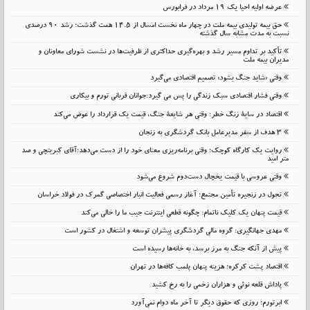
عرضه اولیه احیا یک ۱۹ مرداد در فرابورس
حق بیمه تولیدی بیمه ملت در چهار ماه نخست امسال از 14.5 همت گذشت؛ رشد 90 درصدی
نسبت به مدت مشابه سال گذشته
تأکید بر تداوم مسیر رشد و بهره‌گیری حداکثری از ظرفیت‌ها در نشست شورای معاونان و
مدیران بیمه ملت
وقتی «شاید جنگ بشود» تصمیم اقتصادی می‌گیرد
وقتی فشار اقتصادی سبک زندگی را پس می گیرد:جوانان قربانی تورم و بیکاری
اقتصاد در سایهٔ زنگ خطر: وقتی هر شایعهٔ جنگ، قیمت یک قرارداد را عوض می‌کند
۳ هدف از سفر مدیرعامل بانک گردشگری به زنجان
روایت یک کارگاه کوچک؛ وقتی برنامه‌ریزی معنای خود را از دست می‌دهد؛آقای کبریتچی و صد
متر امید
وقتی عروسی با قیمت یخچال دست‌دوم شروع می‌شود
تحول در زنجیره تأمین مجتمع؛ آغاز رسمی فعالیت انبار اختصاصی گمرک در فولاد خراسان
قیمت پنهان یک کلیک ناتمام: چگونه قطعی اینترنت جیب ما را خالی می‌کند
مهدی جهانگیری: گروه مالی گردشگری پیشران توسعه و اشتغال در کشور است
پیش از آنکه جنگ به مرز برسد، به خانه‌ها رسیده است
اقتصاد پشت کرکره؛ هزینه پنهان پلمب کافه‌ها در تهران
پاداش قلعه نوئی و هزاران زخمی را به رخ کشید
ابرتورم؛ روزی که حقوق دیگر تا آخر ماه دوام نمی‌آورد