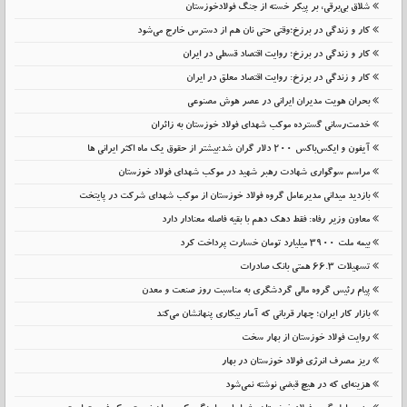
شلاق‌ بی‌برقی، بر پیکر خسته‌ از جنگ فولادخوزستان
کار و زندگی در برزخ؛وقتی حتی نان هم از دسترس خارج می‌شود
کار و زندگی در برزخ؛ روایت اقتصاد قسطی در ایران
کار و زندگی در برزخ: روایت اقتصاد معلق در ایران
بحران هویت مدیران ایرانی در عصر هوش مصنوعی
خدمت‌رسانی گسترده موکب شهدای فولاد خوزستان به زائران
آیفون و ایکس‌باکس ۲۰۰ دلار گران شد؛بیشتر از حقوق یک ماه اکثر ایرانی ها
مراسم سوگواری شهادت رهبر شهید در موکب شهدای فولاد خوزستان
بازدید میدانی مدیرعامل گروه فولاد خوزستان از موکب شهدای شرکت در پایتخت
معاون وزیر رفاه: فقط دهک دهم با بقیه فاصله معنادار دارد
بیمه ملت 3900 میلیارد تومان خسارت پرداخت کرد
تسهیلات 66.3 همتی بانک صادرات
پیام رئیس گروه مالی گردشگری به مناسبت روز صنعت و معدن
بازار کار ایران؛ چهار قربانی که آمار بیکاری پنهانشان می‌کند
روایت فولاد خوزستان از بهار سخت
ریز مصرف انرژی فولاد خوزستان در بهار
هزینه‌ای که در هیچ قبضی نوشته نمی‌شود